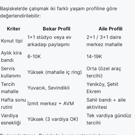
Başiskele’de çalışmak iki farklı yaşam profiline göre
değerlendirilebilir:
Kriter
Bekar Profil
Aile Profili
1+1 stüdyo veya ev
2+1 / 3+1 daire
Konut tipi
arkadaşı paylaşımı
merkez mahalle
Aylık kira
6-10K
14-19K
bandı
Servis
Orta (özel araç
Yüksek (mahalle iç ring)
kullanımı
tercihi)
Tercih
Yeniköy, Şehit
Yuvacık, Sevindikli
mahalle
Ekrem
Hafta sonu
Sahil bandı + aile
İzmit merkez + AVM
rutini
aktivitesi
Vardiya
Tek vardiya gündüz
Yüksek (3 vardiya OK)
esnekliği
tercihi