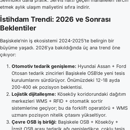
Sevindikli daha pratik. Servis hattı geçen mahalleleri tercih
etmek aylık ulaşım maliyetini sıfıra indirir.
İstihdam Trendi: 2026 ve Sonrası
Beklentiler
Başiskele’nin iş ekosistemi 2024-2025’te belirgin bir
büyüme yaşadı. 2026’ya bakıldığında üç ana trend öne
çıkıyor:
Otomotiv tedarik genişleme:
Hyundai Assan + Ford
Otosan tedarik zincirleri Başiskele OSB’de yeni tesis
kurulumlarını sürdürüyor. Önümüzdeki 12-18 ayda
200-400 ek pozisyon beklentisi.
Lojistik dijitalleşme:
Köseköy koridorundaki dağıtım
merkezleri WMS + RFID + otomatik sortir
sistemlerine geçiyor; bu da forklift operatörü + WMS
uzmanı pozisyon nitelik çıtasını yükseltiyor.
Çevre OSB iş birliği:
Başiskele OSB + Köseköy +
İzmit OSB arası tedarik ağı genişledikçe, çoklu tesis