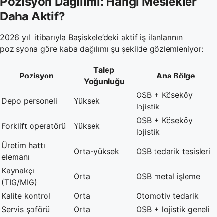
Pozisyon Dağılımı: Hangi Meslekler
Daha Aktif?
2026 yılı itibarıyla Başiskele’deki aktif iş ilanlarının
pozisyona göre kaba dağılımı şu şekilde gözlemleniyor:
Talep
Pozisyon
Ana Bölge
Yoğunluğu
OSB + Köseköy
Depo personeli
Yüksek
lojistik
OSB + Köseköy
Forklift operatörü
Yüksek
lojistik
Üretim hattı
Orta-yüksek
OSB tedarik tesisleri
elemanı
Kaynakçı
Orta
OSB metal işleme
(TIG/MIG)
Kalite kontrol
Orta
Otomotiv tedarik
Servis şoförü
Orta
OSB + lojistik geneli