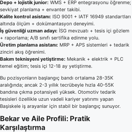
Depo + lojistik junior:
WMS + ERP entegrasyonu öğrenme;
sevkiyat planlama + envanter takibi.
Kalite kontrol asistanı:
ISO 9001 + IATF 16949 standartları
altında ölçüm + dokümantasyon deneyimi.
İş güvenliği uzman adayı:
İSG mevzuatı + tesis içi gözlem
+ raporlama; A/B sınıfı sertifika edinme yolu.
Üretim planlama asistanı:
MRP + APS sistemleri + tedarik
zinciri akış öğrenimi.
Bakım teknisyeni yetiştirme:
Mekanik + elektrik + PLC
temel eğitim; tesis içi 12-18 ay yetiştirme.
Bu pozisyonların başlangıç bandı ortalama 28-35K
aralığında; ancak 2-3 yıllık tecrübeyle hızla 40-55K
bandına çıkma potansiyeli yüksek. Otomotiv tedarik
tesisleri özellikle uzun vadeli kariyer yatırımı yapan
Başiskele iş arayanlar için stabil bir başlangıç sunuyor.
Bekar ve Aile Profili: Pratik
Karşılaştırma