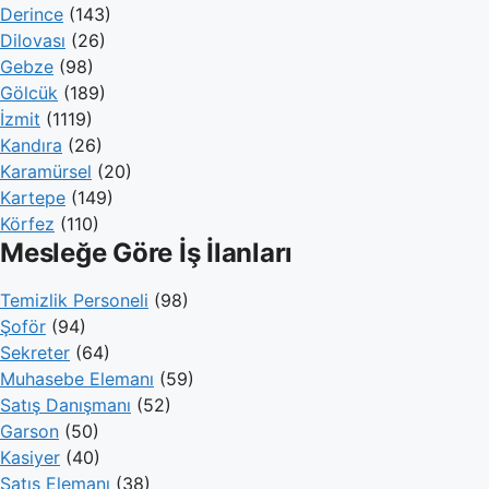
Derince
(143)
Dilovası
(26)
Gebze
(98)
Gölcük
(189)
İzmit
(1119)
Kandıra
(26)
Karamürsel
(20)
Kartepe
(149)
Körfez
(110)
Mesleğe Göre İş İlanları
Temizlik Personeli
(98)
Şoför
(94)
Sekreter
(64)
Muhasebe Elemanı
(59)
Satış Danışmanı
(52)
Garson
(50)
Kasiyer
(40)
Satış Elemanı
(38)