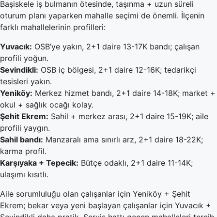
Başiskele iş bulmanın ötesinde, taşınma + uzun süreli
oturum planı yaparken mahalle seçimi de önemli. İlçenin
farklı mahallelerinin profilleri:
Yuvacık:
OSB’ye yakın, 2+1 daire 13-17K bandı; çalışan
profili yoğun.
Sevindikli:
OSB iç bölgesi, 2+1 daire 12-16K; tedarikçi
tesisleri yakın.
Yeniköy:
Merkez hizmet bandı, 2+1 daire 14-18K; market +
okul + sağlık ocağı kolay.
Şehit Ekrem:
Sahil + merkez arası, 2+1 daire 15-19K; aile
profili yaygın.
Sahil bandı:
Manzaralı ama sınırlı arz, 2+1 daire 18-22K;
karma profil.
Karşıyaka + Tepecik:
Bütçe odaklı, 2+1 daire 11-14K;
ulaşımı kısıtlı.
Aile sorumluluğu olan çalışanlar için Yeniköy + Şehit
Ekrem; bekar veya yeni başlayan çalışanlar için Yuvacık +