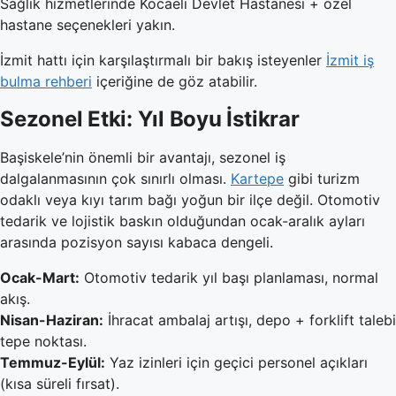
Sağlık hizmetlerinde Kocaeli Devlet Hastanesi + özel
hastane seçenekleri yakın.
İzmit hattı için karşılaştırmalı bir bakış isteyenler
İzmit iş
bulma rehberi
içeriğine de göz atabilir.
Sezonel Etki: Yıl Boyu İstikrar
Başiskele’nin önemli bir avantajı, sezonel iş
dalgalanmasının çok sınırlı olması.
Kartepe
gibi turizm
odaklı veya kıyı tarım bağı yoğun bir ilçe değil. Otomotiv
tedarik ve lojistik baskın olduğundan ocak-aralık ayları
arasında pozisyon sayısı kabaca dengeli.
Ocak-Mart:
Otomotiv tedarik yıl başı planlaması, normal
akış.
Nisan-Haziran:
İhracat ambalaj artışı, depo + forklift talebi
tepe noktası.
Temmuz-Eylül:
Yaz izinleri için geçici personel açıkları
(kısa süreli fırsat).