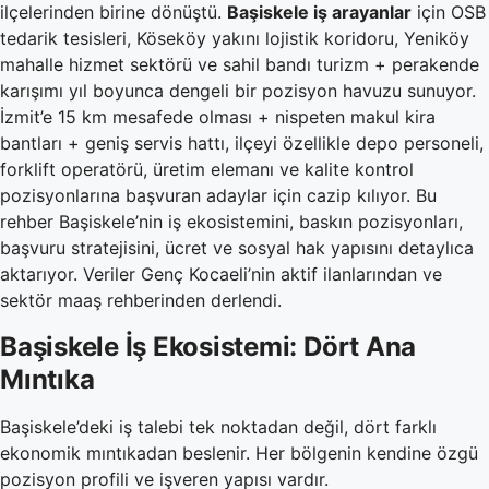
ilçelerinden birine dönüştü.
Başiskele iş arayanlar
için OSB
tedarik tesisleri, Köseköy yakını lojistik koridoru, Yeniköy
mahalle hizmet sektörü ve sahil bandı turizm + perakende
karışımı yıl boyunca dengeli bir pozisyon havuzu sunuyor.
İzmit’e 15 km mesafede olması + nispeten makul kira
bantları + geniş servis hattı, ilçeyi özellikle depo personeli,
forklift operatörü, üretim elemanı ve kalite kontrol
pozisyonlarına başvuran adaylar için cazip kılıyor. Bu
rehber Başiskele’nin iş ekosistemini, baskın pozisyonları,
başvuru stratejisini, ücret ve sosyal hak yapısını detaylıca
aktarıyor. Veriler Genç Kocaeli’nin aktif ilanlarından ve
sektör maaş rehberinden derlendi.
Başiskele İş Ekosistemi: Dört Ana
Mıntıka
Başiskele’deki iş talebi tek noktadan değil, dört farklı
ekonomik mıntıkadan beslenir. Her bölgenin kendine özgü
pozisyon profili ve işveren yapısı vardır.