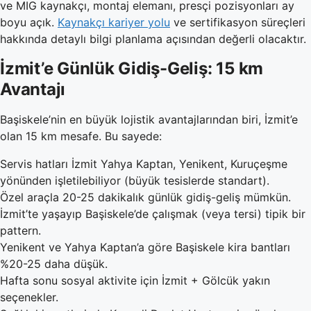
ve MIG kaynakçı, montaj elemanı, presçi pozisyonları ay
boyu açık.
Kaynakçı kariyer yolu
ve sertifikasyon süreçleri
hakkında detaylı bilgi planlama açısından değerli olacaktır.
İzmit’e Günlük Gidiş-Geliş: 15 km
Avantajı
Başiskele’nin en büyük lojistik avantajlarından biri, İzmit’e
olan 15 km mesafe. Bu sayede:
Servis hatları İzmit Yahya Kaptan, Yenikent, Kuruçeşme
yönünden işletilebiliyor (büyük tesislerde standart).
Özel araçla 20-25 dakikalık günlük gidiş-geliş mümkün.
İzmit’te yaşayıp Başiskele’de çalışmak (veya tersi) tipik bir
pattern.
Yenikent ve Yahya Kaptan’a göre Başiskele kira bantları
%20-25 daha düşük.
Hafta sonu sosyal aktivite için İzmit + Gölcük yakın
seçenekler.