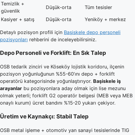
Temizlik +
Düşük-orta
Tüm tesisler
güvenlik
Kasiyer + satış
Düşük-orta
Yeniköy + merkez
Detaylı pozisyon profili için
Başiskele depo personeli
pozisyonları
rehberini de inceleyebilirsiniz.
Depo Personeli ve Forklift: En Sık Talep
OSB tedarik zinciri ve Köseköy lojistik koridoru, ilçenin
pozisyon yoğunluğunun %55-60’ını depo + forklift
operatörü kategorisinde yoğunlaştırıyor.
Başiskele iş
arayanlar
bu pozisyonlara aday olmak için lise mezunu
olmak yeterli; forklift G2 operatör belgesi (MEB veya MEB
onaylı kurum) ücret bandını %15-20 yukarı çekiyor.
Üretim ve Kaynakçı: Stabil Talep
OSB metal işleme + otomotiv yan sanayi tesislerinde TIG