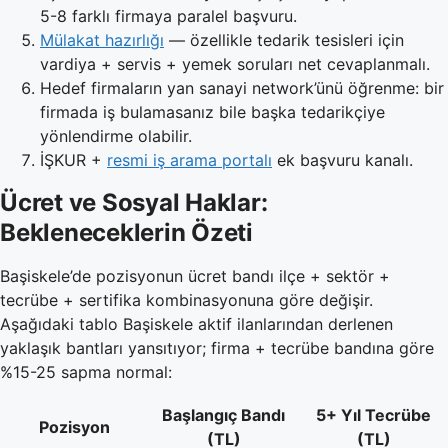
5-8 farklı firmaya paralel başvuru.
Mülakat hazırlığı
— özellikle tedarik tesisleri için
vardiya + servis + yemek soruları net cevaplanmalı.
Hedef firmaların yan sanayi network’ünü öğrenme: bir
firmada iş bulamasanız bile başka tedarikçiye
yönlendirme olabilir.
İŞKUR +
resmi iş arama portalı
ek başvuru kanalı.
Ücret ve Sosyal Haklar:
Bekleneceklerin Özeti
Başiskele’de pozisyonun ücret bandı ilçe + sektör +
tecrübe + sertifika kombinasyonuna göre değişir.
Aşağıdaki tablo Başiskele aktif ilanlarından derlenen
yaklaşık bantları yansıtıyor; firma + tecrübe bandına göre
%15-25 sapma normal:
Başlangıç Bandı
5+ Yıl Tecrübe
Pozisyon
(TL)
(TL)