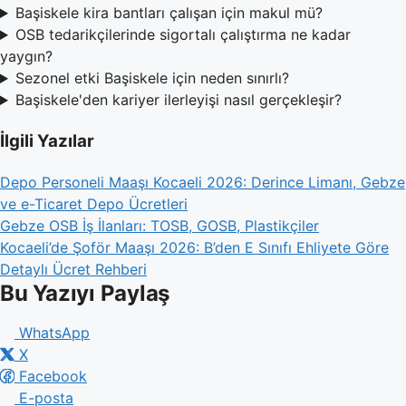
Başiskele kira bantları çalışan için makul mü?
OSB tedarikçilerinde sigortalı çalıştırma ne kadar
yaygın?
Sezonel etki Başiskele için neden sınırlı?
Başiskele'den kariyer ilerleyişi nasıl gerçekleşir?
İlgili Yazılar
Depo Personeli Maaşı Kocaeli 2026: Derince Limanı, Gebze
ve e-Ticaret Depo Ücretleri
Gebze OSB İş İlanları: TOSB, GOSB, Plastikçiler
Kocaeli’de Şoför Maaşı 2026: B’den E Sınıfı Ehliyete Göre
Detaylı Ücret Rehberi
Bu Yazıyı Paylaş
WhatsApp
X
Facebook
E-posta