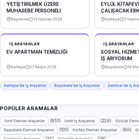
YETİŞTİRİLMEK ÜZERE
EYLÜL KİTAPEV
MUHASEBE PERSONELİ
ÇALIŞACAK ER
ARIYORUZ
Başiskele
13 Haziran 2026
Kartepe
7 Hazir
İŞ ARAYANLAR
İŞ ARAYANLAR
EV APARTMAN TEMİZLİĞİ
SOSYAL HİZME
İŞ ARIYORUM
Kartepe
27 Mayıs 2026
Başiskele
18 Ma
Kartepe'de İş Arayanlar
Başiskele'de İş Arayanlar
Derince'de İş Ara
POPÜLER ARAMALAR
(851)
(224)
İzmit Eleman Arayanlar
İzmit İş Arayanlar
Gölcük Elema
(101)
(80)
Başiskele Eleman Arayanlar
Körfez Eleman Arayanlar
G
(32)
(29)
Derince İş Arayanlar
Gölcük İş Arayanlar