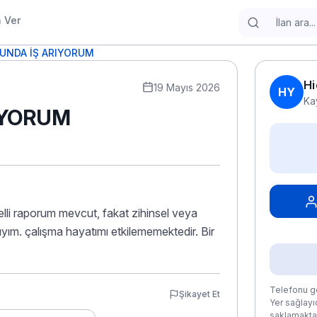
n Ver
UNDA İŞ ARIYORUM
Hi
19 Mayıs 2026
HY
Ka
IYORUM
li raporum mevcut, fakat zihinsel veya
ıyım. çalışma hayatımı etkilememektedir. Bir
Telefonu gö
Şikayet Et
Yer sağlayıc
saklamaktad