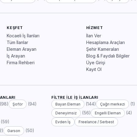
KEŞFET
HIZMET
Kocaeli İş İlanları
İlan Ver
Tüm İlanlar
Hesaplama Araçları
Eleman Arayan
Şehir Kameraları
İş Arayan
Blog & Faydalı Bilgiler
Firma Rehberi
Üye Girişi
Kayıt Ol
LANLARI
FILTRE ILE İŞ İLANLARI
(98)
(94)
(144)
(1)
Şoför
Bayan Eleman
Çağrı merkezi
(56)
(4)
Deneyimsiz
Engelli Eleman
(59)
Evden İş
Freelance / Serbest
2)
(50)
Garson