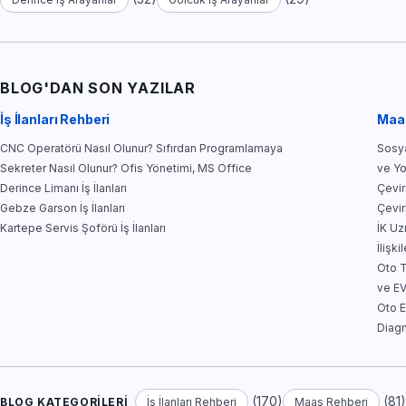
BLOG'DAN SON YAZILAR
İş İlanları Rehberi
Maa
CNC Operatörü Nasıl Olunur? Sıfırdan Programlamaya
Sosya
Sekreter Nasıl Olunur? Ofis Yönetimi, MS Office
ve Y
Derince Limanı İş İlanları
Çevir
Gebze Garson İş İlanları
Çevir
Kartepe Servis Şoförü İş İlanları
İK Uz
İlişkil
Oto T
ve E
Oto E
Diagn
(170)
(81
BLOG KATEGORILERI
İş İlanları Rehberi
Maaş Rehberi