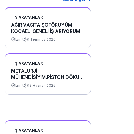
İŞ ARAYANLAR
AĞIR VASITA ŞÖFÖRÜYÜM
KOCAELİ GENELİ İŞ ARIYORUM
İzmit
1 Temmuz 2026
İŞ ARAYANLAR
METALURJİ
MÜHENDİSİYİM.PİSTON DÖKÜM
FABRİKASINDA VE BORU
İzmit
13 Haziran 2026
FABRİKASINDA STAJIMI
YAPTIM.
İŞ ARAYANLAR