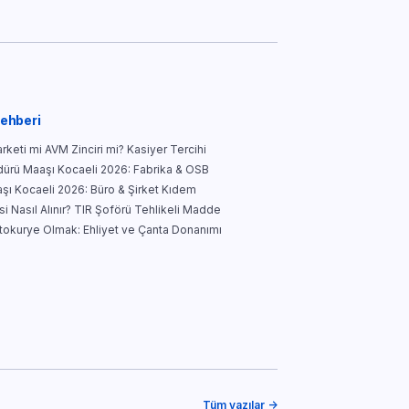
Rehberi
keti mi AVM Zinciri mi? Kasiyer Tercihi
ürü Maaşı Kocaeli 2026: Fabrika & OSB
şı Kocaeli 2026: Büro & Şirket Kıdem
i Nasıl Alınır? TIR Şoförü Tehlikeli Madde
tokurye Olmak: Ehliyet ve Çanta Donanımı
Tüm yazılar →