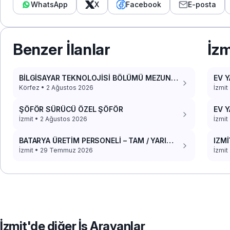
WhatsApp
X
Facebook
E-posta
Benzer İlanlar
İzm
BİLGİSAYAR TEKNOLOJİSİ BÖLÜMÜ MEZUN
EV Y
DACİA DOKKER 2017 PANELVAN ARACIM VAR
Körfez • 2 Ağustos 2026
İzmit
ŞÖFÖR SÜRÜCÜ ÖZEL ŞÖFÖR
EV Y
İzmit • 2 Ağustos 2026
İzmit
BATARYA ÜRETİM PERSONELİ – TAM / YARI
IZMİ
ZAMANLI (YEMEK+YOL)
İzmit • 29 Temmuz 2026
İzmi
İzmit'de diğer İş Arayanlar