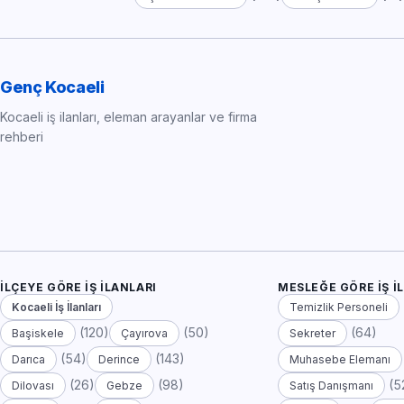
Genç Kocaeli
Kocaeli iş ilanları, eleman arayanlar ve firma
rehberi
İLÇEYE GÖRE İŞ İLANLARI
MESLEĞE GÖRE İŞ İ
Kocaeli İş İlanları
Temizlik Personeli
(120)
(50)
(64)
Başiskele
Çayırova
Sekreter
(54)
(143)
Darıca
Derince
Muhasebe Elemanı
(26)
(98)
(5
Dilovası
Gebze
Satış Danışmanı