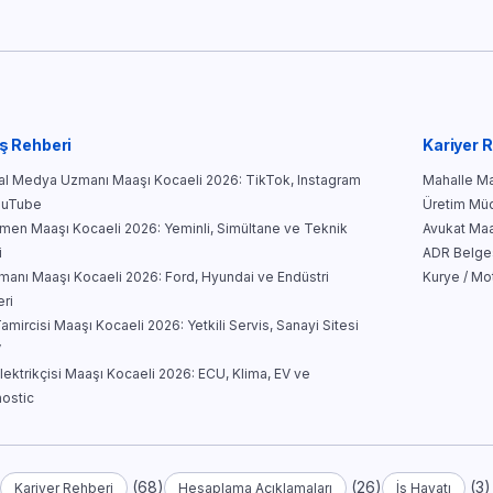
ş Rehberi
Kariyer 
l Medya Uzmanı Maaşı Kocaeli 2026: TikTok, Instagram
Mahalle Mar
ouTube
Üretim Müd
men Maaşı Kocaeli 2026: Yeminli, Simültane ve Teknik
Avukat Maa
i
ADR Belges
manı Maaşı Kocaeli 2026: Ford, Hyundai ve Endüstri
Kurye / Mo
eri
amircisi Maaşı Kocaeli 2026: Yetkili Servis, Sanayi Sitesi
V
lektrikçisi Maaşı Kocaeli 2026: ECU, Klima, EV ve
ostic
)
(68)
(26)
(3)
Kariyer Rehberi
Hesaplama Açıklamaları
İş Hayatı