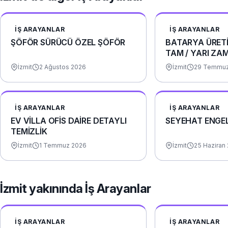
İŞ ARAYANLAR
İŞ ARAYANLAR
ŞÖFÖR SÜRÜCÜ ÖZEL ŞÖFÖR
BATARYA ÜRETİ
TAM / YARI ZA
(YEMEK+YOL)
İzmit
2 Ağustos 2026
İzmit
29 Temmuz
İŞ ARAYANLAR
İŞ ARAYANLAR
EV VİLLA OFİS DAİRE DETAYLI
SEYEHAT ENGE
TEMİZLİK
İzmit
1 Temmuz 2026
İzmit
25 Haziran
İzmit yakınında İş Arayanlar
İŞ ARAYANLAR
İŞ ARAYANLAR