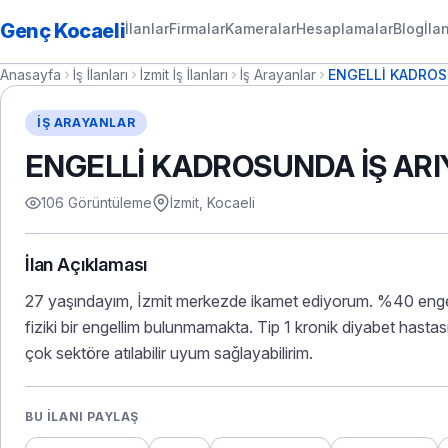
Genç Kocaeli
İlanlar
Firmalar
Kameralar
Hesaplamalar
Blog
İla
Anasayfa
İş İlanları
İzmit İş İlanları
İş Arayanlar
ENGELLİ KADROS
İŞ ARAYANLAR
ENGELLİ KADROSUNDA İŞ AR
106 Görüntüleme
İzmit, Kocaeli
İlan Açıklaması
27 yaşındayım, İzmit merkezde ikamet ediyorum. %40 engel
fiziki bir engellim bulunmamakta. Tip 1 kronik diyabet hastas
çok sektöre atılabilir uyum sağlayabilirim.
BU İLANI PAYLAŞ