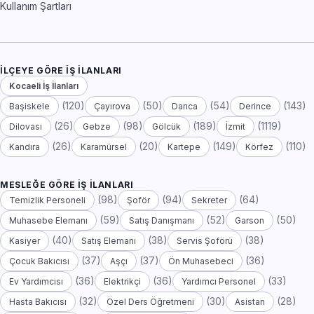
Kullanım Şartları
İLÇEYE GÖRE İŞ İLANLARI
Kocaeli İş İlanları
(120)
(50)
(54)
(143)
Başiskele
Çayırova
Darıca
Derince
(26)
(98)
(189)
(1119)
Dilovası
Gebze
Gölcük
İzmit
(26)
(20)
(149)
(110)
Kandıra
Karamürsel
Kartepe
Körfez
MESLEĞE GÖRE İŞ İLANLARI
(98)
(94)
(64)
Temizlik Personeli
Şoför
Sekreter
(59)
(52)
(50)
Muhasebe Elemanı
Satış Danışmanı
Garson
(40)
(38)
(38)
Kasiyer
Satış Elemanı
Servis Şoförü
(37)
(37)
(36)
Çocuk Bakıcısı
Aşçı
Ön Muhasebeci
(36)
(36)
(33)
Ev Yardımcısı
Elektrikçi
Yardımcı Personel
(32)
(30)
(28)
Hasta Bakıcısı
Özel Ders Öğretmeni
Asistan