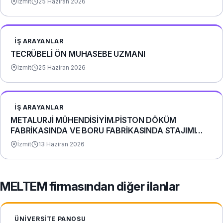
İzmit
25 Haziran 2026
İŞ ARAYANLAR
TECRÜBELİ ÖN MUHASEBE UZMANI
İzmit
25 Haziran 2026
İŞ ARAYANLAR
METALURJİ MÜHENDİSİYİM.PİSTON DÖKÜM
FABRİKASINDA VE BORU FABRİKASINDA STAJIMI
YAPTIM.
İzmit
13 Haziran 2026
MELTEM firmasından diğer ilanlar
ÜNIVERSITE PANOSU