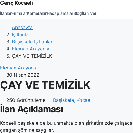
Genç Kocaeli
İlanlar
Firmalar
Kameralar
Hesaplamalar
Blog
İlan Ver
Anasayfa
İş İlanları
Başiskele İş İlanları
Eleman Arayanlar
ÇAY VE TEMİZİLK
Eleman Arayanlar
30 Nisan 2022
ÇAY VE TEMİZİLK
250 Görüntüleme
Başiskele, Kocaeli
İlan Açıklaması
Kocaeli başiskele de bulunmakta olan şİrketİmİzde çalışa
çırağan şömine saygılar.