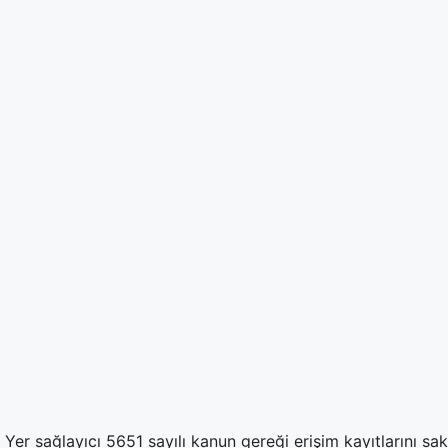
Yer sağlayıcı 5651 sayılı kanun gereği erişim kayıtlarını sa