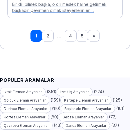
Bir dili bilmek başka, o dili meslek haline getirmek
başkadır. Çevirmen olmak isteyenlerin en…
1
2
…
4
5
»
POPÜLER ARAMALAR
(851)
(224)
İzmit Eleman Arayanlar
İzmit İş Arayanlar
(159)
(125)
Gölcük Eleman Arayanlar
Kartepe Eleman Arayanlar
(110)
(101)
Derince Eleman Arayanlar
Başiskele Eleman Arayanlar
(80)
(72)
Körfez Eleman Arayanlar
Gebze Eleman Arayanlar
(43)
(37)
Çayırova Eleman Arayanlar
Darıca Eleman Arayanlar