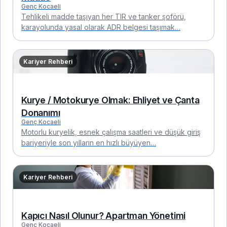
Genç Kocaeli
Tehlikeli madde taşıyan her TIR ve tanker şoförü,
karayolunda yasal olarak ADR belgesi taşımak…
Kariyer Rehberi
Kurye / Motokurye Olmak: Ehliyet ve Çanta
Donanımı
Genç Kocaeli
Motorlu kuryelik, esnek çalışma saatleri ve düşük giriş
bariyeriyle son yılların en hızlı büyüyen…
Kariyer Rehberi
Kapıcı Nasıl Olunur? Apartman Yönetimi
Genç Kocaeli