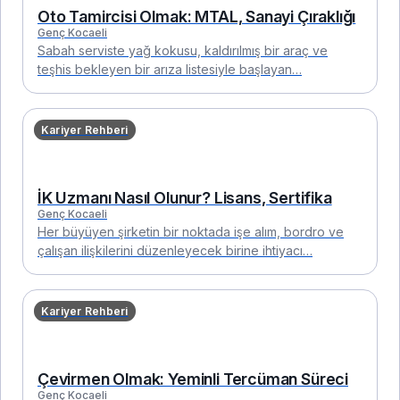
Oto Tamircisi Olmak: MTAL, Sanayi Çıraklığı
Genç Kocaeli
Sabah serviste yağ kokusu, kaldırılmış bir araç ve
teşhis bekleyen bir arıza listesiyle başlayan…
Kariyer Rehberi
İK Uzmanı Nasıl Olunur? Lisans, Sertifika
Genç Kocaeli
Her büyüyen şirketin bir noktada işe alım, bordro ve
çalışan ilişkilerini düzenleyecek birine ihtiyacı…
Kariyer Rehberi
Çevirmen Olmak: Yeminli Tercüman Süreci
Genç Kocaeli