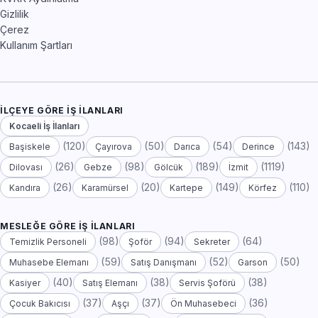
Gizlilik
Çerez
Kullanım Şartları
İLÇEYE GÖRE İŞ İLANLARI
Kocaeli İş İlanları
(120)
(50)
(54)
(143)
Başiskele
Çayırova
Darıca
Derince
(26)
(98)
(189)
(1119)
Dilovası
Gebze
Gölcük
İzmit
(26)
(20)
(149)
(110)
Kandıra
Karamürsel
Kartepe
Körfez
MESLEĞE GÖRE İŞ İLANLARI
(98)
(94)
(64)
Temizlik Personeli
Şoför
Sekreter
(59)
(52)
(50)
Muhasebe Elemanı
Satış Danışmanı
Garson
(40)
(38)
(38)
Kasiyer
Satış Elemanı
Servis Şoförü
(37)
(37)
(36)
Çocuk Bakıcısı
Aşçı
Ön Muhasebeci