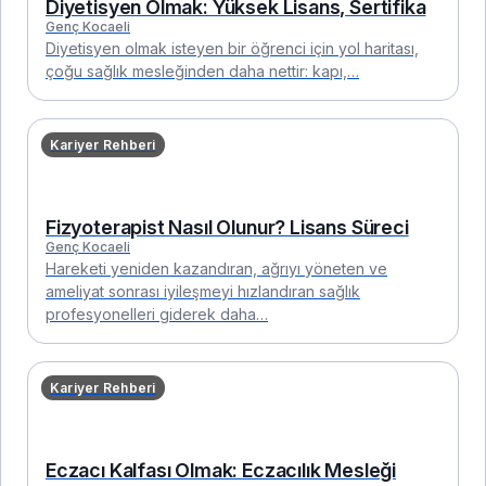
Diyetisyen Olmak: Yüksek Lisans, Sertifika
Genç Kocaeli
Diyetisyen olmak isteyen bir öğrenci için yol haritası,
çoğu sağlık mesleğinden daha nettir: kapı,…
Kariyer Rehberi
Fizyoterapist Nasıl Olunur? Lisans Süreci
Genç Kocaeli
Hareketi yeniden kazandıran, ağrıyı yöneten ve
ameliyat sonrası iyileşmeyi hızlandıran sağlık
profesyonelleri giderek daha…
Kariyer Rehberi
Eczacı Kalfası Olmak: Eczacılık Mesleği