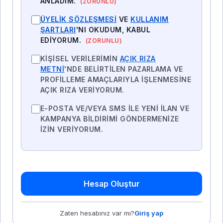
ANLADIM.
(ZORUNLU)
ÜYELIK SÖZLEŞMESI
VE
KULLANIM
ŞARTLARI
'NI OKUDUM, KABUL
EDIYORUM.
(ZORUNLU)
KIŞISEL VERILERIMIN
AÇIK RIZA
METNI
'NDE BELIRTILEN PAZARLAMA VE
PROFILLEME AMAÇLARIYLA IŞLENMESINE
AÇIK RIZA VERIYORUM.
E-POSTA VE/VEYA SMS ILE YENI ILAN VE
KAMPANYA BILDIRIMI GÖNDERMENIZE
IZIN VERIYORUM.
Hesap Oluştur
Zaten hesabınız var mı?
Giriş yap