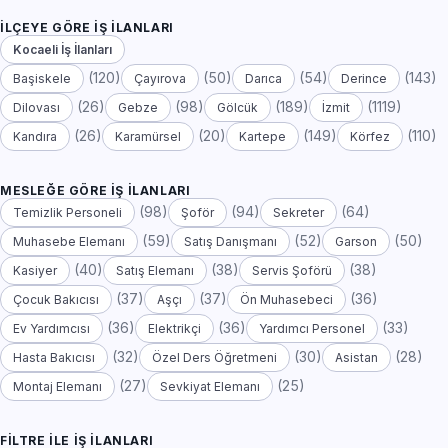
İLÇEYE GÖRE İŞ İLANLARI
Kocaeli İş İlanları
(120)
(50)
(54)
(143)
Başiskele
Çayırova
Darıca
Derince
(26)
(98)
(189)
(1119)
Dilovası
Gebze
Gölcük
İzmit
(26)
(20)
(149)
(110)
Kandıra
Karamürsel
Kartepe
Körfez
MESLEĞE GÖRE İŞ İLANLARI
(98)
(94)
(64)
Temizlik Personeli
Şoför
Sekreter
(59)
(52)
(50)
Muhasebe Elemanı
Satış Danışmanı
Garson
(40)
(38)
(38)
Kasiyer
Satış Elemanı
Servis Şoförü
(37)
(37)
(36)
Çocuk Bakıcısı
Aşçı
Ön Muhasebeci
(36)
(36)
(33)
Ev Yardımcısı
Elektrikçi
Yardımcı Personel
(32)
(30)
(28)
Hasta Bakıcısı
Özel Ders Öğretmeni
Asistan
(27)
(25)
Montaj Elemanı
Sevkiyat Elemanı
FILTRE ILE İŞ İLANLARI