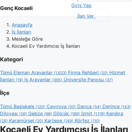
Giriş Yap
Genç Kocaeli
İlan Ver
Anasayfa
İş İlanları
Mesleğe Göre
Kocaeli Ev Yardımcısı İş İlanları
Kategori
Tümü
Eleman Arayanlar
Firma Rehberi
Hizmet
(1.633)
(20)
İlanları
İş Arayanlar
Üniversite Panosu
(19)
(395)
(37)
İlçe
Tümü
Başiskele
Çayırova
Darıca
Derince
(120)
(50)
(54)
(143)
Dilovası
Gebze
Gölcük
İzmit
Kandıra
(26)
(98)
(189)
(1.119)
Karamürsel
Kartepe
Körfez
(26)
(20)
(149)
(110)
Kocaeli Ev Yardımcısı İş İlanları