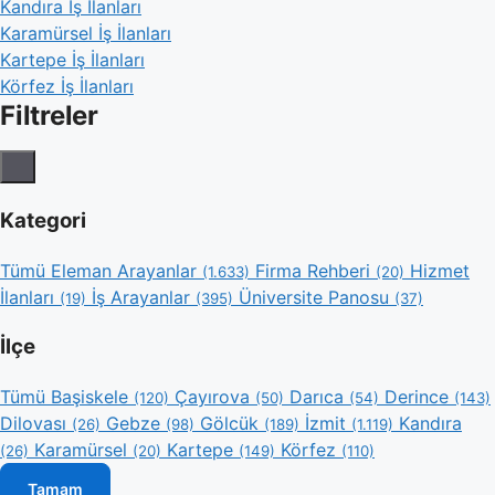
Kandıra İş İlanları
Karamürsel İş İlanları
Kartepe İş İlanları
Körfez İş İlanları
Filtreler
Kategori
Tümü
Eleman Arayanlar
Firma Rehberi
Hizmet
(1.633)
(20)
İlanları
İş Arayanlar
Üniversite Panosu
(19)
(395)
(37)
İlçe
Tümü
Başiskele
Çayırova
Darıca
Derince
(120)
(50)
(54)
(143)
Dilovası
Gebze
Gölcük
İzmit
Kandıra
(26)
(98)
(189)
(1.119)
Karamürsel
Kartepe
Körfez
(26)
(20)
(149)
(110)
Tamam