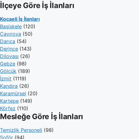
İlçeye Göre İş İlanları
Kocaeli İş İlanları
Başiskele
(120)
Çayırova
(50)
Darıca
(54)
Derince
(143)
Dilovası
(26)
Gebze
(98)
Gölcük
(189)
İzmit
(1119)
Kandıra
(26)
Karamürsel
(20)
Kartepe
(149)
Körfez
(110)
Mesleğe Göre İş İlanları
Temizlik Personeli
(98)
Şoför
(94)