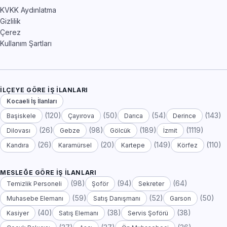
KVKK Aydınlatma
Gizlilik
Çerez
Kullanım Şartları
İLÇEYE GÖRE İŞ İLANLARI
Kocaeli İş İlanları
(120)
(50)
(54)
(143)
Başiskele
Çayırova
Darıca
Derince
(26)
(98)
(189)
(1119)
Dilovası
Gebze
Gölcük
İzmit
(26)
(20)
(149)
(110)
Kandıra
Karamürsel
Kartepe
Körfez
MESLEĞE GÖRE İŞ İLANLARI
(98)
(94)
(64)
Temizlik Personeli
Şoför
Sekreter
(59)
(52)
(50)
Muhasebe Elemanı
Satış Danışmanı
Garson
(40)
(38)
(38)
Kasiyer
Satış Elemanı
Servis Şoförü