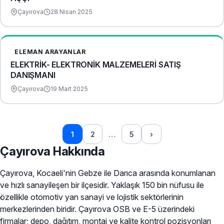
Çayırova
28 Nisan 2025
ELEMAN ARAYANLAR
ELEKTRİK- ELEKTRONİK MALZEMELERİ SATIŞ
DANIŞMANI
Çayırova
19 Mart 2025
1
2
…
5
›
Çayırova Hakkında
Çayırova, Kocaeli'nin Gebze ile Darıca arasında konumlanan
ve hızlı sanayileşen bir ilçesidir. Yaklaşık 150 bin nüfusu ile
özellikle otomotiv yan sanayi ve lojistik sektörlerinin
merkezlerinden biridir. Çayırova OSB ve E-5 üzerindeki
firmalar; depo, dağıtım, montaj ve kalite kontrol pozisyonları