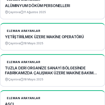
ALÜMINYUM DÖKÜM PERSONELLERI
Çayırova
11 Ağustos 2025
ELEMAN ARAYANLAR
YETİİŞTİRİLMEK ÜZERE MAKİ̇NE OPERATÖRÜ
Çayırova
18 Mayıs 2025
ELEMAN ARAYANLAR
TUZLA DERİ ORGANİZE SANAYİ BÖLGESİNDE
FABRİKAMIZDA ÇALIŞMAK ÜZERE MAKİNE BAKIM
ONARIM PERSONELLERİ ARANIYOR
Çayırova
18 Mayıs 2025
ELEMAN ARAYANLAR
AŞÇI