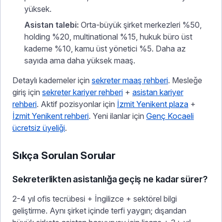
yüksek.
Asistan talebi:
Orta-büyük şirket merkezleri %50,
holding %20, multinational %15, hukuk büro üst
kademe %10, kamu üst yönetici %5. Daha az
sayıda ama daha yüksek maaş.
Detaylı kademeler için
sekreter maaş rehberi
. Mesleğe
giriş için
sekreter kariyer rehberi
+
asistan kariyer
rehberi
. Aktif pozisyonlar için
İzmit Yenikent plaza
+
İzmit Yenikent rehberi
. Yeni ilanlar için
Genç Kocaeli
ücretsiz üyeliği
.
Sıkça Sorulan Sorular
Sekreterlikten asistanlığa geçiş ne kadar sürer?
2-4 yıl ofis tecrübesi + İngilizce + sektörel bilgi
geliştirme. Aynı şirket içinde terfi yaygın; dışarıdan