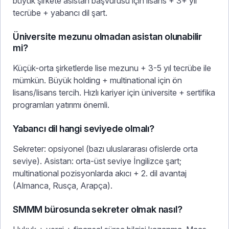
büyük şirkete asistan başvurusu için lisans + 3+ yıl
tecrübe + yabancı dil şart.
Üniversite mezunu olmadan asistan olunabilir
mi?
Küçük-orta şirketlerde lise mezunu + 3-5 yıl tecrübe ile
mümkün. Büyük holding + multinational için ön
lisans/lisans tercih. Hızlı kariyer için üniversite + sertifika
programları yatırımı önemli.
Yabancı dil hangi seviyede olmalı?
Sekreter: opsiyonel (bazı uluslararası ofislerde orta
seviye). Asistan: orta-üst seviye İngilizce şart;
multinational pozisyonlarda akıcı + 2. dil avantaj
(Almanca, Rusça, Arapça).
SMMM bürosunda sekreter olmak nasıl?