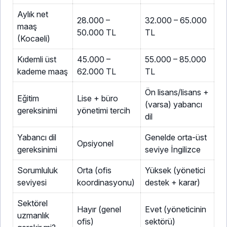
Aylık net
28.000 –
32.000 – 65.000
maaş
50.000 TL
TL
(Kocaeli)
Kıdemli üst
45.000 –
55.000 – 85.000
kademe maaş
62.000 TL
TL
Ön lisans/lisans +
Eğitim
Lise + büro
(varsa) yabancı
gereksinimi
yönetimi tercih
dil
Yabancı dil
Genelde orta-üst
Opsiyonel
gereksinimi
seviye İngilizce
Sorumluluk
Orta (ofis
Yüksek (yönetici
seviyesi
koordinasyonu)
destek + karar)
Sektörel
Hayır (genel
Evet (yöneticinin
uzmanlık
ofis)
sektörü)