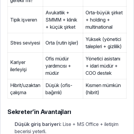
gerekir mi?
Avukatlık +
Orta-büyük şirket
Tipik işveren
SMMM + klinik
+ holding +
+ küçük şirket
multinational
Yüksek (yönetici
Stres seviyesi
Orta (rutin işler)
talepleri + gizlilik)
Ofis müdür
Yönetici asistanı
Kariyer
yardımcısı +
+ idari müdür +
ilerleyişi
müdür
COO destek
Hibrit/uzaktan
Düşük (ofis-
Kısmen mümkün
çalışma
bağımlı)
(hibrit)
Sekreter’in Avantajları
Düşük giriş bariyeri:
Lise + MS Office + iletişim
becerisi yeterli.