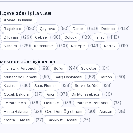
İLÇEYE GÖRE İŞ İLANLARI
Kocaeli İş İlanları
(120)
(50)
(54)
(143)
Başiskele
Çayırova
Darıca
Derince
(26)
(98)
(189)
(1119)
Dilovası
Gebze
Gölcük
İzmit
(26)
(20)
(149)
(110)
Kandıra
Karamürsel
Kartepe
Körfez
MESLEĞE GÖRE İŞ İLANLARI
(98)
(94)
(64)
Temizlik Personeli
Şoför
Sekreter
(59)
(52)
(50)
Muhasebe Elemanı
Satış Danışmanı
Garson
(40)
(38)
(38)
Kasiyer
Satış Elemanı
Servis Şoförü
(37)
(37)
(36)
Çocuk Bakıcısı
Aşçı
Ön Muhasebeci
(36)
(36)
(33)
Ev Yardımcısı
Elektrikçi
Yardımcı Personel
(32)
(30)
(28)
Hasta Bakıcısı
Özel Ders Öğretmeni
Asistan
(27)
(25)
Montaj Elemanı
Sevkiyat Elemanı