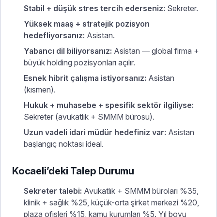
Stabil + düşük stres tercih ederseniz:
Sekreter.
Yüksek maaş + stratejik pozisyon
hedefliyorsanız:
Asistan.
Yabancı dil biliyorsanız:
Asistan — global firma +
büyük holding pozisyonları açılır.
Esnek hibrit çalışma istiyorsanız:
Asistan
(kısmen).
Hukuk + muhasebe + spesifik sektör ilgiliyse:
Sekreter (avukatlık + SMMM bürosu).
Uzun vadeli idari müdür hedefiniz var:
Asistan
başlangıç noktası ideal.
Kocaeli’deki Talep Durumu
Sekreter talebi:
Avukatlık + SMMM büroları %35,
klinik + sağlık %25, küçük-orta şirket merkezi %20,
plaza ofisleri %15, kamu kurumları %5. Yıl boyu