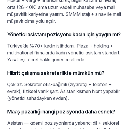
Hukuk + vergi + finansal süreç bilgisi kazanma. Maaş
orta (28-40K) ama uzun vadeli muhasebe veya mali
müşavirlik kariyerine yatırım. SMMM stajı + sınav ile mali
müşavir olma yolu açılır.
Yönetici asistanı pozisyonu kadın için yaygın mı?
Türkiye’de %70+ kadın istihdamı. Plaza + holding +
multinational firmalarda kadın yönetici asistanı standart.
Yasal eşit ücret hakkı güvence altında.
Hibrit çalışma sekreterlikte mümkün mü?
Çok az. Sekreter ofis-bağımlı (ziyaretçi + telefon +
evrak); fiziksel varlık şart. Asistan kısmen hibrit yapabilir
(yönetici sahadayken evden).
Maaş pazarlığı hangi pozisyonda daha esnek?
Asistan — kıdemli pozisyonlarda yabancı dil + sektörel