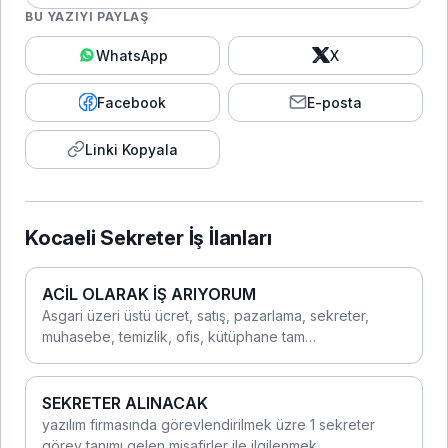
BU YAZIYI PAYLAŞ
WhatsApp
X
Facebook
E-posta
Linki Kopyala
Kocaeli Sekreter İş İlanları
ACİL OLARAK İŞ ARIYORUM
Asgari üzeri üstü ücret, satış, pazarlama, sekreter,
muhasebe, temizlik, ofis, kütüphane tam…
SEKRETER ALINACAK
yazılım firmasında görevlendirilmek üzre 1 sekreter
görev tanımı gelen misafirler ile ilgilenmek…