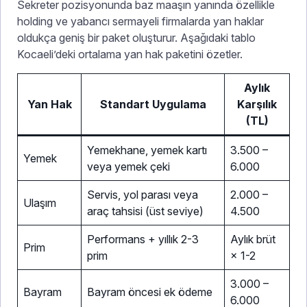
Sekreter pozisyonunda baz maaşın yanında özellikle
holding ve yabancı sermayeli firmalarda yan haklar
oldukça geniş bir paket oluşturur. Aşağıdaki tablo
Kocaeli’deki ortalama yan hak paketini özetler.
Aylık
Yan Hak
Standart Uygulama
Karşılık
(TL)
Yemekhane, yemek kartı
3.500 –
Yemek
veya yemek çeki
6.000
Servis, yol parası veya
2.000 –
Ulaşım
araç tahsisi (üst seviye)
4.500
Performans + yıllık 2-3
Aylık brüt
Prim
prim
× 1-2
3.000 –
Bayram
Bayram öncesi ek ödeme
6.000