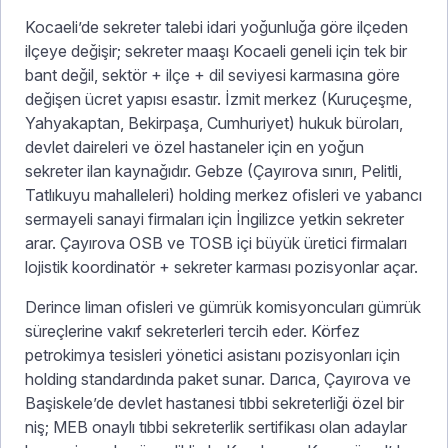
Kocaeli’de sekreter talebi idari yoğunluğa göre ilçeden
ilçeye değişir; sekreter maaşı Kocaeli geneli için tek bir
bant değil, sektör + ilçe + dil seviyesi karmasına göre
değişen ücret yapısı esastır. İzmit merkez (Kuruçeşme,
Yahyakaptan, Bekirpaşa, Cumhuriyet) hukuk büroları,
devlet daireleri ve özel hastaneler için en yoğun
sekreter ilan kaynağıdır. Gebze (Çayırova sınırı, Pelitli,
Tatlıkuyu mahalleleri) holding merkez ofisleri ve yabancı
sermayeli sanayi firmaları için İngilizce yetkin sekreter
arar. Çayırova OSB ve TOSB içi büyük üretici firmaları
lojistik koordinatör + sekreter karması pozisyonlar açar.
Derince liman ofisleri ve gümrük komisyoncuları gümrük
süreçlerine vakıf sekreterleri tercih eder. Körfez
petrokimya tesisleri yönetici asistanı pozisyonları için
holding standardında paket sunar. Darıca, Çayırova ve
Başiskele’de devlet hastanesi tıbbi sekreterliği özel bir
niş; MEB onaylı tıbbi sekreterlik sertifikası olan adaylar