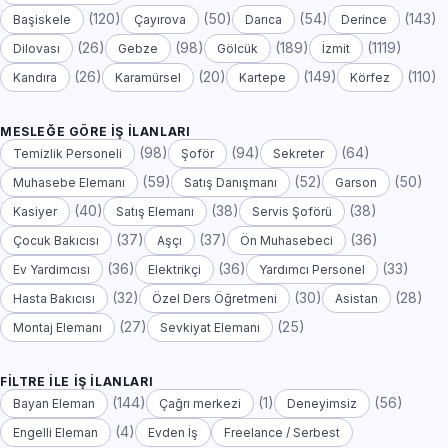
(120)
(50)
(54)
(143)
Başiskele
Çayırova
Darıca
Derince
(26)
(98)
(189)
(1119)
Dilovası
Gebze
Gölcük
İzmit
(26)
(20)
(149)
(110)
Kandıra
Karamürsel
Kartepe
Körfez
MESLEĞE GÖRE İŞ İLANLARI
(98)
(94)
(64)
Temizlik Personeli
Şoför
Sekreter
(59)
(52)
(50)
Muhasebe Elemanı
Satış Danışmanı
Garson
(40)
(38)
(38)
Kasiyer
Satış Elemanı
Servis Şoförü
(37)
(37)
(36)
Çocuk Bakıcısı
Aşçı
Ön Muhasebeci
(36)
(36)
(33)
Ev Yardımcısı
Elektrikçi
Yardımcı Personel
(32)
(30)
(28)
Hasta Bakıcısı
Özel Ders Öğretmeni
Asistan
(27)
(25)
Montaj Elemanı
Sevkiyat Elemanı
FILTRE ILE İŞ İLANLARI
(144)
(1)
(56)
Bayan Eleman
Çağrı merkezi
Deneyimsiz
(4)
Engelli Eleman
Evden İş
Freelance / Serbest