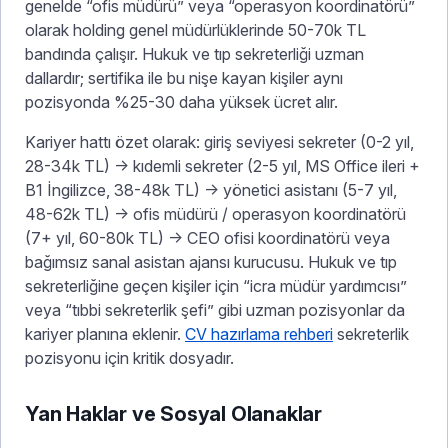
genelde “ofis müdürü” veya “operasyon koordinatörü”
olarak holding genel müdürlüklerinde 50-70k TL
bandında çalışır. Hukuk ve tıp sekreterliği uzman
dallardır; sertifika ile bu nişe kayan kişiler aynı
pozisyonda %25-30 daha yüksek ücret alır.
Kariyer hattı özet olarak: giriş seviyesi sekreter (0-2 yıl,
28-34k TL) → kıdemli sekreter (2-5 yıl, MS Office ileri +
B1 İngilizce, 38-48k TL) → yönetici asistanı (5-7 yıl,
48-62k TL) → ofis müdürü / operasyon koordinatörü
(7+ yıl, 60-80k TL) → CEO ofisi koordinatörü veya
bağımsız sanal asistan ajansı kurucusu. Hukuk ve tıp
sekreterliğine geçen kişiler için “icra müdür yardımcısı”
veya “tıbbi sekreterlik şefi” gibi uzman pozisyonlar da
kariyer planına eklenir.
CV hazırlama rehberi
sekreterlik
pozisyonu için kritik dosyadır.
Yan Haklar ve Sosyal Olanaklar