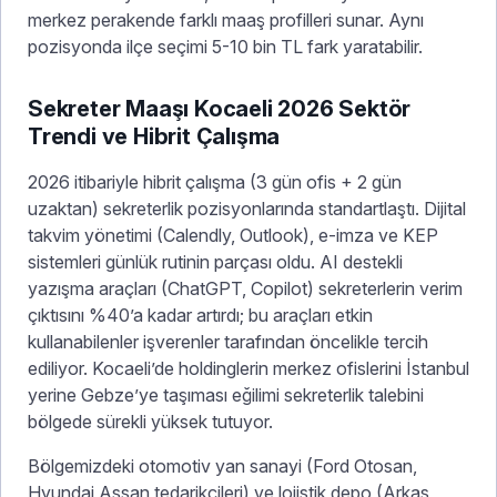
merkez perakende farklı maaş profilleri sunar. Aynı
pozisyonda ilçe seçimi 5-10 bin TL fark yaratabilir.
Sekreter Maaşı Kocaeli 2026 Sektör
Trendi ve Hibrit Çalışma
2026 itibariyle hibrit çalışma (3 gün ofis + 2 gün
uzaktan) sekreterlik pozisyonlarında standartlaştı. Dijital
takvim yönetimi (Calendly, Outlook), e-imza ve KEP
sistemleri günlük rutinin parçası oldu. AI destekli
yazışma araçları (ChatGPT, Copilot) sekreterlerin verim
çıktısını %40’a kadar artırdı; bu araçları etkin
kullanabilenler işverenler tarafından öncelikle tercih
ediliyor. Kocaeli’de holdinglerin merkez ofislerini İstanbul
yerine Gebze’ye taşıması eğilimi sekreterlik talebini
bölgede sürekli yüksek tutuyor.
Bölgemizdeki otomotiv yan sanayi (Ford Otosan,
Hyundai Assan tedarikçileri) ve lojistik depo (Arkas,