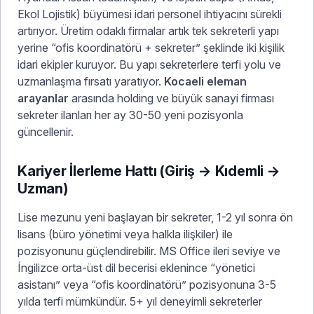
Ekol Lojistik) büyümesi idari personel ihtiyacını sürekli
artırıyor. Üretim odaklı firmalar artık tek sekreterli yapı
yerine “ofis koordinatörü + sekreter” şeklinde iki kişilik
idari ekipler kuruyor. Bu yapı sekreterlere terfi yolu ve
uzmanlaşma fırsatı yaratıyor.
Kocaeli eleman
arayanlar
arasında holding ve büyük sanayi firması
sekreter ilanları her ay 30-50 yeni pozisyonla
güncellenir.
Kariyer İlerleme Hattı (Giriş → Kıdemli →
Uzman)
Lise mezunu yeni başlayan bir sekreter, 1-2 yıl sonra ön
lisans (büro yönetimi veya halkla ilişkiler) ile
pozisyonunu güçlendirebilir. MS Office ileri seviye ve
İngilizce orta-üst dil becerisi eklenince “yönetici
asistanı” veya “ofis koordinatörü” pozisyonuna 3-5
yılda terfi mümkündür. 5+ yıl deneyimli sekreterler