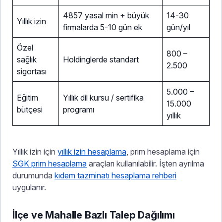
4857 yasal min + büyük
14-30
Yıllık izin
firmalarda 5-10 gün ek
gün/yıl
Özel
800 –
sağlık
Holdinglerde standart
2.500
sigortası
5.000 –
Eğitim
Yıllık dil kursu / sertifika
15.000
bütçesi
programı
yıllık
Yıllık izin için
yıllık izin hesaplama
, prim hesaplama için
SGK prim hesaplama
araçları kullanılabilir. İşten ayrılma
durumunda
kıdem tazminatı hesaplama rehberi
uygulanır.
İlçe ve Mahalle Bazlı Talep Dağılımı