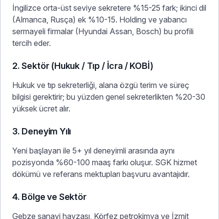
İngilizce orta-üst seviye sekretere %15-25 fark; ikinci dil
(Almanca, Rusça) ek %10-15. Holding ve yabancı
sermayeli firmalar (Hyundai Assan, Bosch) bu profili
tercih eder.
2. Sektör (Hukuk / Tıp / İcra / KOBİ)
Hukuk ve tıp sekreterliği, alana özgü terim ve süreç
bilgisi gerektirir; bu yüzden genel sekreterlikten %20-30
yüksek ücret alır.
3. Deneyim Yılı
Yeni başlayan ile 5+ yıl deneyimli arasında aynı
pozisyonda %60-100 maaş farkı oluşur. SGK hizmet
dökümü ve referans mektupları başvuru avantajıdır.
4. Bölge ve Sektör
Gebze sanayi havzası, Körfez petrokimya ve İzmit