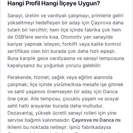
Hangi Profil Hangi İlçeye Uygun?
Sanayi, üretim ve vardiyalı çalışmayı, primlerle geliri
yükseltmeyi hedefleyen bir aday için Çayırova daha
tutarlı bir tercihtir; hem ilçe içinde fabrika çok hem
de OSB’lere servis kısa. Otomotiv yan sanayide
kariyer yapmak isteyen, forklift veya kalite kontrol
sertifikası olan biri burada çok daha hızlı eşleşir.
Buna karşılık gece vardiyasına ve sanayi temposuna
kapalıysanız bu yoğunluk yorucu gelebilir.
Perakende, hizmet, sağlık veya eğitim alanında
çalışmak; ilçe içinde yürüme/kısa mesafe işe gitmek
ve sahil yaşamını önemseyen bir aday için Darıca
öne çıkar. Aile temposu, çocuklu yaşam ve sosyal
sahil hattı arayanlar burada daha mutludur.
Dezavantaj, yüksek ücretli sanayi rolleri için yine
servise bağımlı kalınmasıdır.
Çayırova mı Darıca mı
ikilemi bu noktada netleşir: işiniz fabrikadaysa