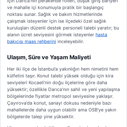
için Darıca’nın perakende rolleri, düşük giriş bariyeri
ve mahalle içi konumuyla pratik bir başlangıç
noktası sunar. Sağlık ve bakım hizmetlerinde
çalışmak isteyenler için ise ilçedeki özel sağlık
kuruluşları düzenli destek personeli talebi yaratır; bu
alanın ücret seviyesini görmek isteyenler
hasta
bakıcısı maaş rehberini
inceleyebilir.
Ulaşım, Süre ve Yaşam Maliyeti
Her iki ilçe de İstanbul’a yakınlığın hem nimetini hem
külfetini taşır. Konut talebi yüksek olduğu için kira
seviyeleri Kocaeli’nin doğu ilçelerine göre daha
yüksektir; özellikle Darıca’nın sahil ve yeni yapılaşma
bölgelerinde fiyatlar metropol seviyesine yaklaşır.
Çayırova’da konut, sanayi dokusu nedeniyle bazı
mahallelerde daha uygun olabilir ama OSB’ye yakın
bölgelerde talep yine yüksektir.