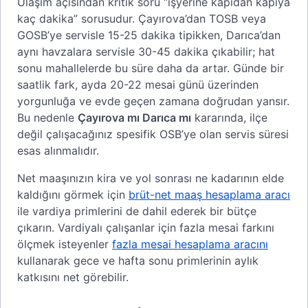
Ulaşım açısından kritik soru “işyerine kapıdan kapıya
kaç dakika” sorusudur. Çayırova’dan TOSB veya
GOSB’ye servisle 15-25 dakika tipikken, Darıca’dan
aynı havzalara servisle 30-45 dakika çıkabilir; hat
sonu mahallelerde bu süre daha da artar. Günde bir
saatlik fark, ayda 20-22 mesai günü üzerinden
yorgunluğa ve evde geçen zamana doğrudan yansır.
Bu nedenle
Çayırova mı Darıca mı
kararında, ilçe
değil çalışacağınız spesifik OSB’ye olan servis süresi
esas alınmalıdır.
Net maaşınızın kira ve yol sonrası ne kadarının elde
kaldığını görmek için
brüt-net maaş hesaplama aracı
ile vardiya primlerini de dahil ederek bir bütçe
çıkarın. Vardiyalı çalışanlar için fazla mesai farkını
ölçmek isteyenler
fazla mesai hesaplama aracını
kullanarak gece ve hafta sonu primlerinin aylık
katkısını net görebilir.