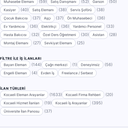
(59)
(52)
(50)
Muhasebe Elemanı
Satış Danışmanı
Garson
(40)
(38)
(38)
Kasiyer
Satış Elemanı
Servis Şoförü
(37)
(37)
(36)
Çocuk Bakıcısı
Aşçı
Ön Muhasebeci
(36)
(36)
(33)
Ev Yardımcısı
Elektrikçi
Yardımcı Personel
(32)
(30)
(28)
Hasta Bakıcısı
Özel Ders Öğretmeni
Asistan
(27)
(25)
Montaj Elemanı
Sevkiyat Elemanı
FILTRE ILE İŞ İLANLARI
(144)
(1)
(56)
Bayan Eleman
Çağrı merkezi
Deneyimsiz
(4)
Engelli Eleman
Evden İş
Freelance / Serbest
İLAN TÜRLERI
(1633)
(20)
Kocaeli Eleman Arayanlar
Kocaeli Firma Rehberi
(19)
(395)
Kocaeli Hizmet İlanları
Kocaeli İş Arayanlar
(37)
Üniversite İlan Panosu