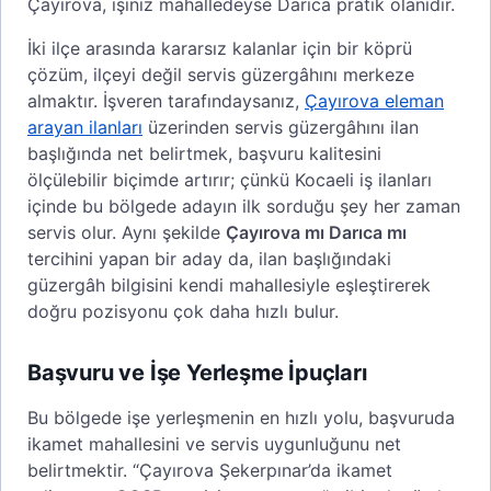
Çayırova, işiniz mahalledeyse Darıca pratik olanıdır.
İki ilçe arasında kararsız kalanlar için bir köprü
çözüm, ilçeyi değil servis güzergâhını merkeze
almaktır. İşveren tarafındaysanız,
Çayırova eleman
arayan ilanları
üzerinden servis güzergâhını ilan
başlığında net belirtmek, başvuru kalitesini
ölçülebilir biçimde artırır; çünkü Kocaeli iş ilanları
içinde bu bölgede adayın ilk sorduğu şey her zaman
servis olur. Aynı şekilde
Çayırova mı Darıca mı
tercihini yapan bir aday da, ilan başlığındaki
güzergâh bilgisini kendi mahallesiyle eşleştirerek
doğru pozisyonu çok daha hızlı bulur.
Başvuru ve İşe Yerleşme İpuçları
Bu bölgede işe yerleşmenin en hızlı yolu, başvuruda
ikamet mahallesini ve servis uygunluğunu net
belirtmektir. “Çayırova Şekerpınar’da ikamet