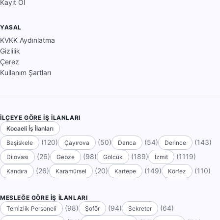
Kayıt Ol
YASAL
KVKK Aydınlatma
Gizlilik
Çerez
Kullanım Şartları
İLÇEYE GÖRE İŞ İLANLARI
Kocaeli İş İlanları
(120)
(50)
(54)
(143)
Başiskele
Çayırova
Darıca
Derince
(26)
(98)
(189)
(1119)
Dilovası
Gebze
Gölcük
İzmit
(26)
(20)
(149)
(110)
Kandıra
Karamürsel
Kartepe
Körfez
MESLEĞE GÖRE İŞ İLANLARI
(98)
(94)
(64)
Temizlik Personeli
Şoför
Sekreter