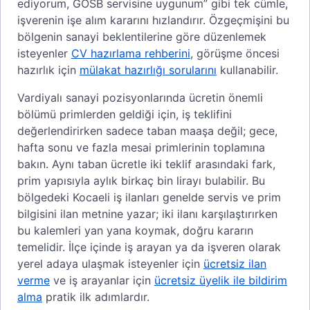
ediyorum, GOSB servisine uygunum” gibi tek cümle,
işverenin işe alım kararını hızlandırır. Özgeçmişini bu
bölgenin sanayi beklentilerine göre düzenlemek
isteyenler
CV hazırlama rehberini
, görüşme öncesi
hazırlık için
mülakat hazırlığı sorularını
kullanabilir.
Vardiyalı sanayi pozisyonlarında ücretin önemli
bölümü primlerden geldiği için, iş teklifini
değerlendirirken sadece taban maaşa değil; gece,
hafta sonu ve fazla mesai primlerinin toplamına
bakın. Aynı taban ücretle iki teklif arasındaki fark,
prim yapısıyla aylık birkaç bin lirayı bulabilir. Bu
bölgedeki Kocaeli iş ilanları genelde servis ve prim
bilgisini ilan metnine yazar; iki ilanı karşılaştırırken
bu kalemleri yan yana koymak, doğru kararın
temelidir. İlçe içinde iş arayan ya da işveren olarak
yerel adaya ulaşmak isteyenler için
ücretsiz ilan
verme
ve iş arayanlar için
ücretsiz üyelik ile bildirim
alma
pratik ilk adımlardır.