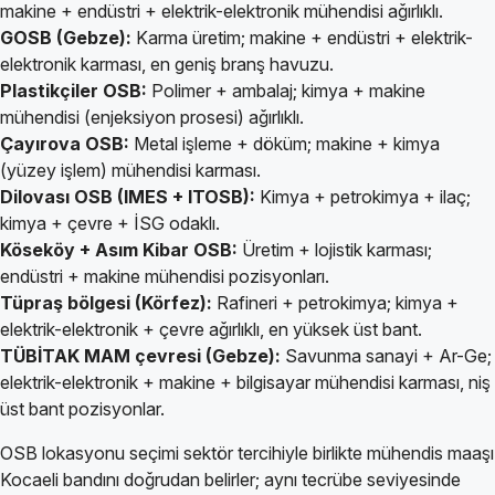
makine + endüstri + elektrik-elektronik mühendisi ağırlıklı.
GOSB (Gebze):
Karma üretim; makine + endüstri + elektrik-
elektronik karması, en geniş branş havuzu.
Plastikçiler OSB:
Polimer + ambalaj; kimya + makine
mühendisi (enjeksiyon prosesi) ağırlıklı.
Çayırova OSB:
Metal işleme + döküm; makine + kimya
(yüzey işlem) mühendisi karması.
Dilovası OSB (IMES + ITOSB):
Kimya + petrokimya + ilaç;
kimya + çevre + İSG odaklı.
Köseköy + Asım Kibar OSB:
Üretim + lojistik karması;
endüstri + makine mühendisi pozisyonları.
Tüpraş bölgesi (Körfez):
Rafineri + petrokimya; kimya +
elektrik-elektronik + çevre ağırlıklı, en yüksek üst bant.
TÜBİTAK MAM çevresi (Gebze):
Savunma sanayi + Ar-Ge;
elektrik-elektronik + makine + bilgisayar mühendisi karması, niş
üst bant pozisyonlar.
OSB lokasyonu seçimi sektör tercihiyle birlikte mühendis maaşı
Kocaeli bandını doğrudan belirler; aynı tecrübe seviyesinde