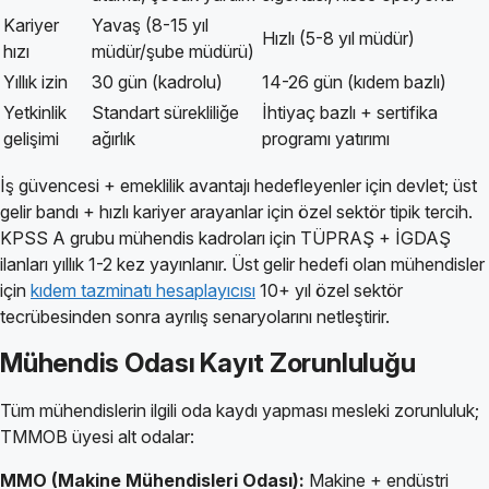
Kariyer
Yavaş (8-15 yıl
Hızlı (5-8 yıl müdür)
hızı
müdür/şube müdürü)
Yıllık izin
30 gün (kadrolu)
14-26 gün (kıdem bazlı)
Yetkinlik
Standart sürekliliğe
İhtiyaç bazlı + sertifika
gelişimi
ağırlık
programı yatırımı
İş güvencesi + emeklilik avantajı hedefleyenler için devlet; üst
gelir bandı + hızlı kariyer arayanlar için özel sektör tipik tercih.
KPSS A grubu mühendis kadroları için TÜPRAŞ + İGDAŞ
ilanları yıllık 1-2 kez yayınlanır. Üst gelir hedefi olan mühendisler
için
kıdem tazminatı hesaplayıcısı
10+ yıl özel sektör
tecrübesinden sonra ayrılış senaryolarını netleştirir.
Mühendis Odası Kayıt Zorunluluğu
Tüm mühendislerin ilgili oda kaydı yapması mesleki zorunluluk;
TMMOB üyesi alt odalar:
MMO (Makine Mühendisleri Odası):
Makine + endüstri