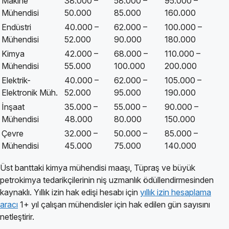
Makine
38.000 –
58.000 –
95.000 –
Mühendisi
50.000
85.000
160.000
Endüstri
40.000 –
62.000 –
100.000 –
Mühendisi
52.000
90.000
180.000
Kimya
42.000 –
68.000 –
110.000 –
Mühendisi
55.000
100.000
200.000
Elektrik-
40.000 –
62.000 –
105.000 –
Elektronik Müh.
52.000
95.000
190.000
İnşaat
35.000 –
55.000 –
90.000 –
Mühendisi
48.000
80.000
150.000
Çevre
32.000 –
50.000 –
85.000 –
Mühendisi
45.000
75.000
140.000
Üst banttaki kimya mühendisi maaşı, Tüpraş ve büyük
petrokimya tedarikçilerinin niş uzmanlık ödüllendirmesinden
kaynaklı. Yıllık izin hak edişi hesabı için
yıllık izin hesaplama
aracı
1+ yıl çalışan mühendisler için hak edilen gün sayısını
netleştirir.