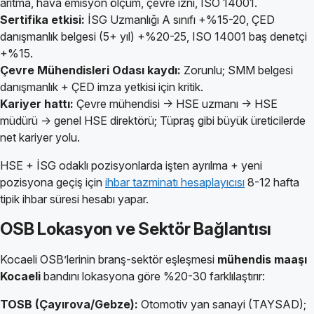
arıtma, hava emisyon ölçüm, çevre izni, ISO 14001.
Sertifika etkisi:
İSG Uzmanlığı A sınıfı +%15-20, ÇED
danışmanlık belgesi (5+ yıl) +%20-25, ISO 14001 baş denetçi
+%15.
Çevre Mühendisleri Odası kaydı:
Zorunlu; SMM belgesi
danışmanlık + ÇED imza yetkisi için kritik.
Kariyer hattı:
Çevre mühendisi → HSE uzmanı → HSE
müdürü → genel HSE direktörü; Tüpraş gibi büyük üreticilerde
net kariyer yolu.
HSE + İSG odaklı pozisyonlarda işten ayrılma + yeni
pozisyona geçiş için
ihbar tazminatı hesaplayıcısı
8-12 hafta
tipik ihbar süresi hesabı yapar.
OSB Lokasyon ve Sektör Bağlantısı
Kocaeli OSB’lerinin branş-sektör eşleşmesi
mühendis maaşı
Kocaeli
bandını lokasyona göre %20-30 farklılaştırır:
TOSB (Çayırova/Gebze):
Otomotiv yan sanayi (TAYSAD);