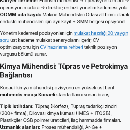
Kariyer ilerleme:
Endüstri mühendisi → operasyon uzmanı →
operasyon müdürü → direktör; en hızlı yönetim kademesi yolu.
OOMM oda kaydı:
Makine Mühendisleri Odası alt birimi olarak
endüstri mühendisleri için ayrı kayıt + SMM belgesi opsiyonel.
Yönetim kademesi pozisyonları için
mülakat hazırlığı 20 yaygın
soru
üst kademe mülakat senaryolarını içerir; CV
optimizasyonu için
CV hazırlama rehberi
teknik pozisyon
vurgusu bölümü sunar.
Kimya Mühendisi: Tüpraş ve Petrokimya
Bağlantısı
Kocaeli kimya mühendisi pozisyonu en yüksek üst bant
mühendis maaşı Kocaeli
standartlarını sunan branş:
Tipik istihdam:
Tüpraş (Körfez), Tüpraş tedarikçi zinciri
(200+ firma), Dilovası kimya kümesi (IMES + ITOSB),
Plastikçiler OSB polimer üreticileri, ilaç hammadde firmaları.
Uzmanlık alanları:
Proses mühendisliği, Ar-Ge +