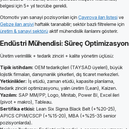
belgesi için 5+ yıl tecrübe gerekli.
Otomotiv yan sanayi pozisyonları için
Çayırova ilan listesi
ve
Gebze ilan arşivi
haftalık taranabilir; sektör bazlı filtreleme için
üretim & sanayi sektörü
aktif mühendislik ilanlarını gösterir.
Endüstri Mühendisi: Süreç Optimizasyon
Üretim verimlilik + tedarik zinciri + kalite yönetim üçlüsü:
Tipik istihdam:
OEM tedarikçileri (TAYSAD üyeleri), büyük
lojistik firmaları, danışmanlık şirketleri, dış ticaret merkezleri.
Yetkinlikler:
İş etüdü, zaman etüdü, kapasite planlama,
tedarik zinciri optimizasyonu, yalın üretim (Lean), Kaizen.
Yazılım:
SAP MM/PP, Logo, Minitab, Power BI, Excel ileri
(pivot + makro), Tableau.
Sertifika etkisi:
Lean Six Sigma Black Belt (+%20-25),
APICS CPIM/CSCP (+%15-20), MBA (+%25-35 senior
pozisyonlarda).