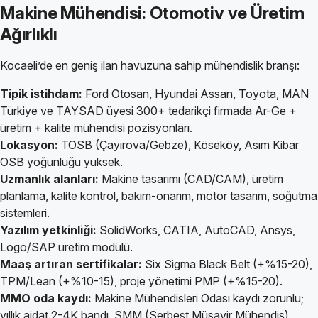
Makine Mühendisi: Otomotiv ve Üretim
Ağırlıklı
Kocaeli’de en geniş ilan havuzuna sahip mühendislik branşı:
Tipik istihdam:
Ford Otosan, Hyundai Assan, Toyota, MAN
Türkiye ve TAYSAD üyesi 300+ tedarikçi firmada Ar-Ge +
üretim + kalite mühendisi pozisyonları.
Lokasyon:
TOSB (Çayırova/Gebze), Köseköy, Asım Kibar
OSB yoğunluğu yüksek.
Uzmanlık alanları:
Makine tasarımı (CAD/CAM), üretim
planlama, kalite kontrol, bakım-onarım, motor tasarım, soğutma
sistemleri.
Yazılım yetkinliği:
SolidWorks, CATIA, AutoCAD, Ansys,
Logo/SAP üretim modülü.
Maaş artıran sertifikalar:
Six Sigma Black Belt (+%15-20),
TPM/Lean (+%10-15), proje yönetimi PMP (+%15-20).
MMO oda kaydı:
Makine Mühendisleri Odası kaydı zorunlu;
yıllık aidat 2-4K bandı, SMM (Serbest Müşavir Mühendis)