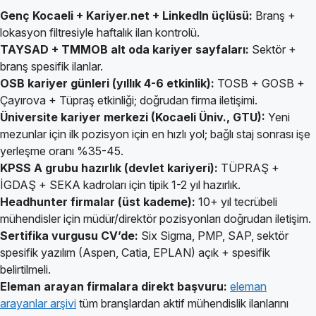
Genç Kocaeli + Kariyer.net + LinkedIn üçlüsü:
Branş +
lokasyon filtresiyle haftalık ilan kontrolü.
TAYSAD + TMMOB alt oda kariyer sayfaları:
Sektör +
branş spesifik ilanlar.
OSB kariyer günleri (yıllık 4-6 etkinlik):
TOSB + GOSB +
Çayırova + Tüpraş etkinliği; doğrudan firma iletişimi.
Üniversite kariyer merkezi (Kocaeli Üniv., GTU):
Yeni
mezunlar için ilk pozisyon için en hızlı yol; bağlı staj sonrası işe
yerleşme oranı %35-45.
KPSS A grubu hazırlık (devlet kariyeri):
TÜPRAŞ +
İGDAŞ + SEKA kadroları için tipik 1-2 yıl hazırlık.
Headhunter firmalar (üst kademe):
10+ yıl tecrübeli
mühendisler için müdür/direktör pozisyonları doğrudan iletişim.
Sertifika vurgusu CV’de:
Six Sigma, PMP, SAP, sektör
spesifik yazılım (Aspen, Catia, EPLAN) açık + spesifik
belirtilmeli.
Eleman arayan firmalara direkt başvuru:
eleman
arayanlar arşivi
tüm branşlardan aktif mühendislik ilanlarını