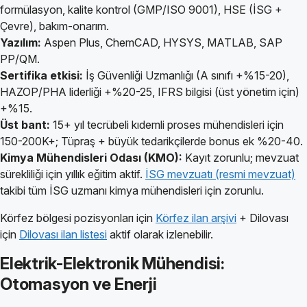
formülasyon, kalite kontrol (GMP/ISO 9001), HSE (İSG +
Çevre), bakım-onarım.
Yazılım:
Aspen Plus, ChemCAD, HYSYS, MATLAB, SAP
PP/QM.
Sertifika etkisi:
İş Güvenliği Uzmanlığı (A sınıfı +%15-20),
HAZOP/PHA liderliği +%20-25, IFRS bilgisi (üst yönetim için)
+%15.
Üst bant:
15+ yıl tecrübeli kıdemli proses mühendisleri için
150-200K+; Tüpraş + büyük tedarikçilerde bonus ek %20-40.
Kimya Mühendisleri Odası (KMO):
Kayıt zorunlu; mevzuat
sürekliliği için yıllık eğitim aktif.
İSG mevzuatı (resmi mevzuat)
takibi tüm İSG uzmanı kimya mühendisleri için zorunlu.
Körfez bölgesi pozisyonları için
Körfez ilan arşivi
+ Dilovası
için
Dilovası ilan listesi
aktif olarak izlenebilir.
Elektrik-Elektronik Mühendisi:
Otomasyon ve Enerji