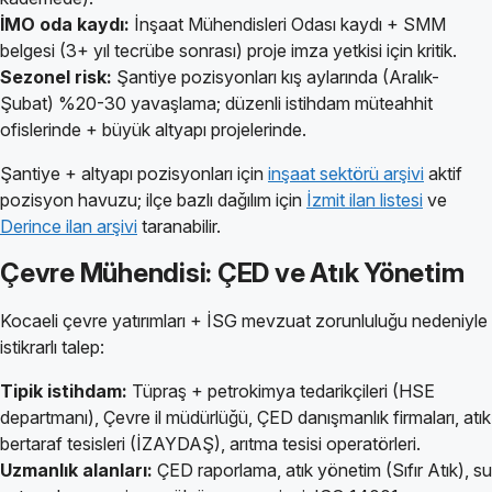
İMO oda kaydı:
İnşaat Mühendisleri Odası kaydı + SMM
belgesi (3+ yıl tecrübe sonrası) proje imza yetkisi için kritik.
Sezonel risk:
Şantiye pozisyonları kış aylarında (Aralık-
Şubat) %20-30 yavaşlama; düzenli istihdam müteahhit
ofislerinde + büyük altyapı projelerinde.
Şantiye + altyapı pozisyonları için
inşaat sektörü arşivi
aktif
pozisyon havuzu; ilçe bazlı dağılım için
İzmit ilan listesi
ve
Derince ilan arşivi
taranabilir.
Çevre Mühendisi: ÇED ve Atık Yönetim
Kocaeli çevre yatırımları + İSG mevzuat zorunluluğu nedeniyle
istikrarlı talep:
Tipik istihdam:
Tüpraş + petrokimya tedarikçileri (HSE
departmanı), Çevre il müdürlüğü, ÇED danışmanlık firmaları, atık
bertaraf tesisleri (İZAYDAŞ), arıtma tesisi operatörleri.
Uzmanlık alanları:
ÇED raporlama, atık yönetim (Sıfır Atık), su