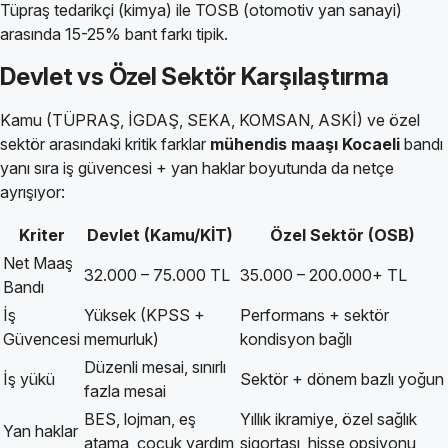
Tüpraş tedarikçi (kimya) ile TOSB (otomotiv yan sanayi)
arasında 15-25% bant farkı tipik.
Devlet vs Özel Sektör Karşılaştırma
Kamu (TÜPRAŞ, İGDAŞ, SEKA, KOMSAN, ASKİ) ve özel
sektör arasındaki kritik farklar
mühendis maaşı Kocaeli
bandı
yanı sıra iş güvencesi + yan haklar boyutunda da netçe
ayrışıyor:
Kriter
Devlet (Kamu/KİT)
Özel Sektör (OSB)
Net Maaş
32.000 – 75.000 TL
35.000 – 200.000+ TL
Bandı
İş
Yüksek (KPSS +
Performans + sektör
Güvencesi
memurluk)
kondisyon bağlı
Düzenli mesai, sınırlı
İş yükü
Sektör + dönem bazlı yoğun
fazla mesai
BES, lojman, eş
Yıllık ikramiye, özel sağlık
Yan haklar
atama, çocuk yardım
sigortası, hisse opsiyonu