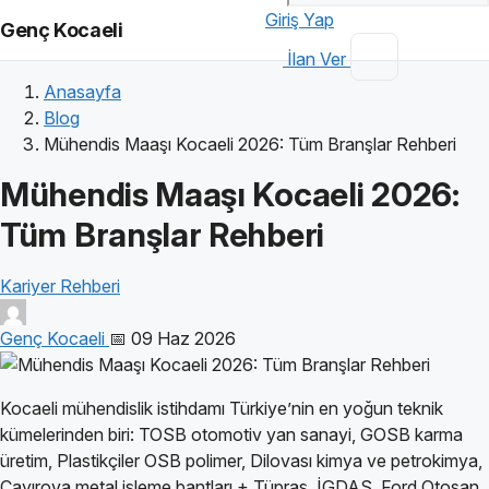
Giriş Yap
Genç Kocaeli
İlan Ver
Anasayfa
Blog
Mühendis Maaşı Kocaeli 2026: Tüm Branşlar Rehberi
Mühendis Maaşı Kocaeli 2026:
Tüm Branşlar Rehberi
Kariyer Rehberi
Genç Kocaeli
📅 09 Haz 2026
Kocaeli mühendislik istihdamı Türkiye’nin en yoğun teknik
kümelerinden biri: TOSB otomotiv yan sanayi, GOSB karma
üretim, Plastikçiler OSB polimer, Dilovası kimya ve petrokimya,
Çayırova metal işleme bantları + Tüpraş, İGDAŞ, Ford Otosan,