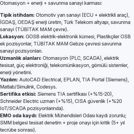
Otomasyon + enerji + savunma sanayi karması:
Tipik istihdam:
Otomotiv yan sanayi (ECU + elektrikli araç),
İGDAŞ, OEDAŞ enerji üretim, Türk Telekom altyapı, savunma
sanayi (TÜBİTAK MAM çevre).
Lokasyon:
GOSB elektrik-elektronik kümesi, Plastikçiler OSB
ek pozisyonlar, TÜBİTAK MAM Gebze çevresi savunma
sanayi pozisyonları.
Uzmanlık alanları:
Otomasyon (PLC, SCADA), elektrik
tesisat, güç elektroniği, telekomünikasyon, gömülü sistemler,
enerji yönetimi.
Yazılım:
AutoCAD Electrical, EPLAN, TIA Portal (Siemens),
Matlab/Simulink, Codesys.
Sertifika etkisi:
Siemens TIA sertifikası (+%15-20),
Schneider Electric uzman (+%15), CISA güvenlik (+%20
IoT/SCADA pozisyonlarında).
EMO oda kaydı:
Elektrik Mühendisleri Odası kaydı zorunlu;
SMM belgesi tesisat denetim + proje onayı için kritik (5+ yıl
tecrübe sonrası).