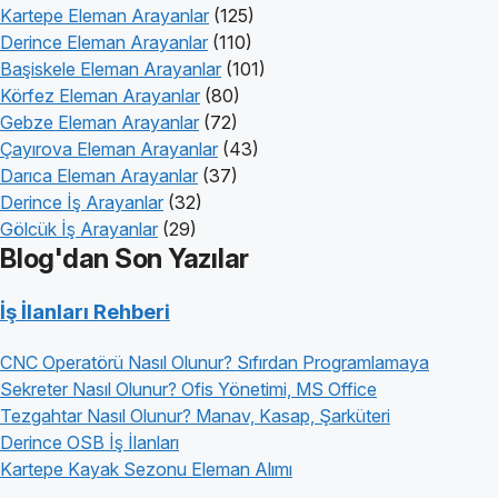
Kartepe Eleman Arayanlar
(125)
Derince Eleman Arayanlar
(110)
Başiskele Eleman Arayanlar
(101)
Körfez Eleman Arayanlar
(80)
Gebze Eleman Arayanlar
(72)
Çayırova Eleman Arayanlar
(43)
Darıca Eleman Arayanlar
(37)
Derince İş Arayanlar
(32)
Gölcük İş Arayanlar
(29)
Blog'dan Son Yazılar
İş İlanları Rehberi
CNC Operatörü Nasıl Olunur? Sıfırdan Programlamaya
Sekreter Nasıl Olunur? Ofis Yönetimi, MS Office
Tezgahtar Nasıl Olunur? Manav, Kasap, Şarküteri
Derince OSB İş İlanları
Kartepe Kayak Sezonu Eleman Alımı