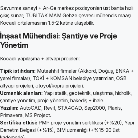
Savunma sanayi + Ar-Ge merkez pozisyonları üst banta hızlı
çıkış sunar; TÜBİTAK MAM Gebze çevresi mühendis maaşı
Kocaeli ortalamasının 1.5-2 katına ulaşabilir.
İnşaat Mühendisi: Şantiye ve Proje
Yönetim
Kocaeli yapılaşma + altyapı projeleri:
Tipik istihdam:
Müteahhit firmalar (Akkord, Doğuş, ENKA +
yerel firmalar), TOKİ + KOMSAN belediye yatırımları, OSB
altyapı projeleri, otoyol/köprü projeleri.
Uzmanlık alanları:
Yapı statik, geoteknik, ulaştırma, hidrolik,
şantiye yönetim, proje yönetim, hakediş + ihale.
Yazılım:
AutoCAD, Revit, STA4CAD, Sap2000, Plaxis,
Primavera, MS Project.
Sertifika etkisi:
PMP proje yönetim sertifikası (+%20), Yapı
Denetim Belgesi (+%15), BIM uzmanlığı (+%15-20 üst
kademede).