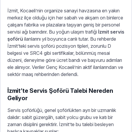
İzmit, Kocaeli’nin organize sanayi havzasına en yakın
merkez ilçe olduğu için her sabah ve akşam on binlerce
çalışanı fabrika ve plazalara taşıyan geniş bir personel
servisi ağı barındırır. Bu yoğun ulaşım trafiği
İzmit servis
şoförü
ilanlarını yıl boyunca canlı tutar. Bu rehberde
İzmit’teki servis şoförü pozisyon tipleri, zorunlu D
belgesi ve SRC4 gibi sertifikalar, bölünmüş mesai
düzeni, deneyime göre ücret bandı ve başvuru adımları
ele alınıyor. Veriler Genç Kocaeli’nin aktif ilanlarından ve
sektör maaş rehberinden derlendi.
İzmit’te Servis Şoförü Talebi Nereden
Geliyor
Servis şoförlüğü, genel şoförlükten ayrı bir uzmanlık
dalıdır: sabit güzergâh, sabit yolcu grubu ve katı bir
zaman disiplini gerektirir. İzmit’te bu talebi besleyen
başlıca kaynaklar şunlar: