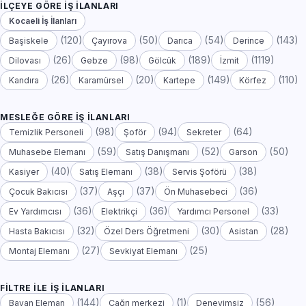
İLÇEYE GÖRE İŞ İLANLARI
Kocaeli İş İlanları
(120)
(50)
(54)
(143)
Başiskele
Çayırova
Darıca
Derince
(26)
(98)
(189)
(1119)
Dilovası
Gebze
Gölcük
İzmit
(26)
(20)
(149)
(110)
Kandıra
Karamürsel
Kartepe
Körfez
MESLEĞE GÖRE İŞ İLANLARI
(98)
(94)
(64)
Temizlik Personeli
Şoför
Sekreter
(59)
(52)
(50)
Muhasebe Elemanı
Satış Danışmanı
Garson
(40)
(38)
(38)
Kasiyer
Satış Elemanı
Servis Şoförü
(37)
(37)
(36)
Çocuk Bakıcısı
Aşçı
Ön Muhasebeci
(36)
(36)
(33)
Ev Yardımcısı
Elektrikçi
Yardımcı Personel
(32)
(30)
(28)
Hasta Bakıcısı
Özel Ders Öğretmeni
Asistan
(27)
(25)
Montaj Elemanı
Sevkiyat Elemanı
FILTRE ILE İŞ İLANLARI
(144)
(1)
(56)
Bayan Eleman
Çağrı merkezi
Deneyimsiz