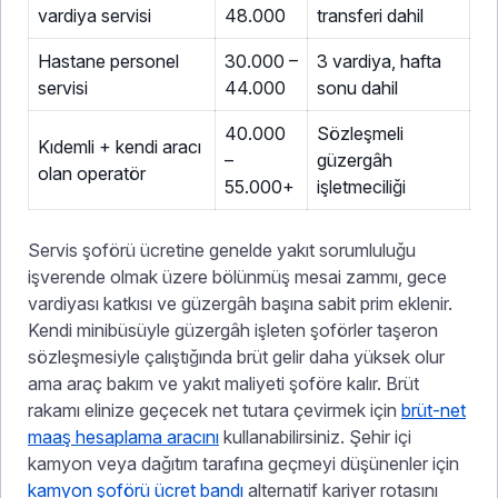
vardiya servisi
48.000
transferi dahil
Hastane personel
30.000 –
3 vardiya, hafta
servisi
44.000
sonu dahil
40.000
Sözleşmeli
Kıdemli + kendi aracı
–
güzergâh
olan operatör
55.000+
işletmeciliği
Servis şoförü ücretine genelde yakıt sorumluluğu
işverende olmak üzere bölünmüş mesai zammı, gece
vardiyası katkısı ve güzergâh başına sabit prim eklenir.
Kendi minibüsüyle güzergâh işleten şoförler taşeron
sözleşmesiyle çalıştığında brüt gelir daha yüksek olur
ama araç bakım ve yakıt maliyeti şoföre kalır. Brüt
rakamı elinize geçecek net tutara çevirmek için
brüt-net
maaş hesaplama aracını
kullanabilirsiniz. Şehir içi
kamyon veya dağıtım tarafına geçmeyi düşünenler için
kamyon şoförü ücret bandı
alternatif kariyer rotasını