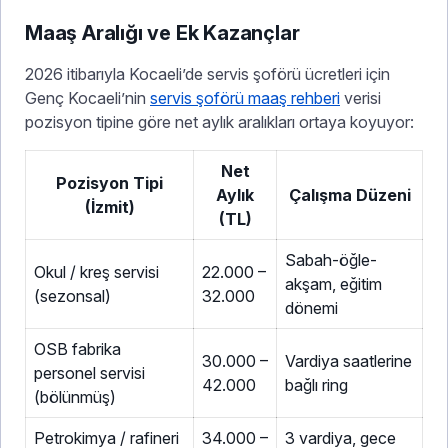
Maaş Aralığı ve Ek Kazançlar
2026 itibarıyla Kocaeli’de servis şoförü ücretleri için
Genç Kocaeli’nin
servis şoförü maaş rehberi
verisi
pozisyon tipine göre net aylık aralıkları ortaya koyuyor:
Net
Pozisyon Tipi
Aylık
Çalışma Düzeni
(İzmit)
(TL)
Sabah-öğle-
Okul / kreş servisi
22.000 –
akşam, eğitim
(sezonsal)
32.000
dönemi
OSB fabrika
30.000 –
Vardiya saatlerine
personel servisi
42.000
bağlı ring
(bölünmüş)
Petrokimya / rafineri
34.000 –
3 vardiya, gece