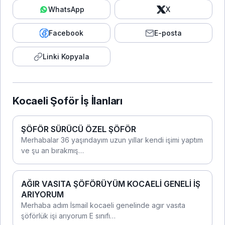
WhatsApp
X
Facebook
E-posta
Linki Kopyala
Kocaeli Şoför İş İlanları
ŞÖFÖR SÜRÜCÜ ÖZEL ŞÖFÖR
Merhabalar 36 yaşındayım uzun yıllar kendi işimi yaptım
ve şu an bırakmış…
AĞIR VASITA ŞÖFÖRÜYÜM KOCAELİ GENELİ İŞ
ARIYORUM
Merhaba adım İsmail kocaeli genelinde agır vasıta
şöförlük işi arıyorum E sınıfı…