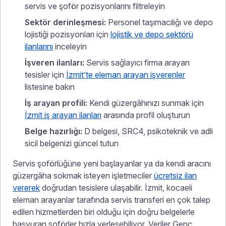
servis ve şoför pozisyonlarını filtreleyin
Sektör derinleşmesi:
Personel taşımacılığı ve depo
lojistiği pozisyonları için
lojistik ve depo sektörü
ilanlarını
inceleyin
İşveren ilanları:
Servis sağlayıcı firma arayan
tesisler için
İzmit’te eleman arayan işverenler
listesine bakın
İş arayan profili:
Kendi güzergâhınızı sunmak için
İzmit iş arayan ilanları
arasında profil oluşturun
Belge hazırlığı:
D belgesi, SRC4, psikoteknik ve adli
sicil belgenizi güncel tutun
Servis şoförlüğüne yeni başlayanlar ya da kendi aracını
güzergâha sokmak isteyen işletmeciler
ücretsiz ilan
vererek
doğrudan tesislere ulaşabilir. İzmit, kocaeli
eleman arayanlar tarafında servis transferi en çok talep
edilen hizmetlerden biri olduğu için doğru belgelerle
başvuran şoförler hızla yerleşebiliyor. Veriler Genç