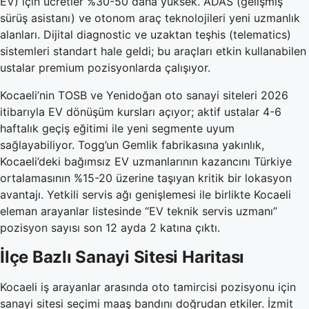
EV) için ücretler %30-50 daha yüksek. ADAS (gelişmiş
sürüş asistanı) ve otonom araç teknolojileri yeni uzmanlık
alanları. Dijital diagnostic ve uzaktan teşhis (telematics)
sistemleri standart hale geldi; bu araçları etkin kullanabilen
ustalar premium pozisyonlarda çalışıyor.
Kocaeli’nin TOSB ve Yenidoğan oto sanayi siteleri 2026
itibarıyla EV dönüşüm kursları açıyor; aktif ustalar 4-6
haftalık geçiş eğitimi ile yeni segmente uyum
sağlayabiliyor. Togg’un Gemlik fabrikasına yakınlık,
Kocaeli’deki bağımsız EV uzmanlarının kazancını Türkiye
ortalamasının %15-20 üzerine taşıyan kritik bir lokasyon
avantajı. Yetkili servis ağı genişlemesi ile birlikte Kocaeli
eleman arayanlar listesinde “EV teknik servis uzmanı”
pozisyon sayısı son 12 ayda 2 katına çıktı.
İlçe Bazlı Sanayi Sitesi Haritası
Kocaeli iş arayanlar arasında oto tamircisi pozisyonu için
sanayi sitesi seçimi maaş bandını doğrudan etkiler. İzmit