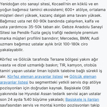
Yenidoğan oto sanayi sitesi, Kocaeli’nin en köklü ve en
yoğun bağımsız tamirci ekosistemi; 600+ atölye, ortalama
müşteri devri yüksek, kazanç dalgalı ama tavanı yüksek.
Bağımsız usta net 60-90k bandında çalışırken, kalfa ve
usta yardımcısı 35-50k taban alır. Gebze Anadolu Sanayi
Sitesi ise Pendik-Tuzla geçiş trafiği nedeniyle premium
marka müşteri profilini barındırır; Mercedes, BMW, Audi
uzmanı bağımsız ustalar aylık brüt 100-180k ciro
yakalayabilir.
Körfez ve Gölcük tarafında Tersane bölgesi yakını ağır
vasıta ve dizel uzmanlığı baskın; TIR, kamyon, otobüs
tamiri yapan ustalar liman lojistik talebine bağlı sürekli iş
alır.
Körfez eleman arayanlar listesi
ve
Gölcük eleman
arayanlar listesi
bu segmentteki yetkili servis dışı atölye
pozisyonları için doğrudan kaynak. Başiskele OSB
yakınında ise Hyundai Assan tedarik servisi açan ustalar
son 24 ayda %40 büyüme yakaladı;
Başiskele iş ilanları
sayfasından servis ve montaj kombo pozisyonları takip