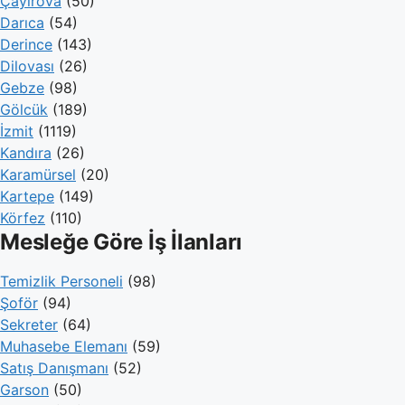
Çayırova
(50)
Darıca
(54)
Derince
(143)
Dilovası
(26)
Gebze
(98)
Gölcük
(189)
İzmit
(1119)
Kandıra
(26)
Karamürsel
(20)
Kartepe
(149)
Körfez
(110)
Mesleğe Göre İş İlanları
Temizlik Personeli
(98)
Şoför
(94)
Sekreter
(64)
Muhasebe Elemanı
(59)
Satış Danışmanı
(52)
Garson
(50)