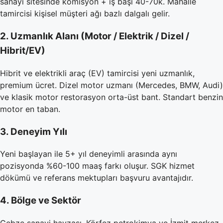
sanayi sitesinde komisyon + iş başı 40-70k. Mahalle
tamircisi kişisel müşteri ağı bazlı dalgalı gelir.
2. Uzmanlık Alanı (Motor / Elektrik / Dizel /
Hibrit/EV)
Hibrit ve elektrikli araç (EV) tamircisi yeni uzmanlık,
premium ücret. Dizel motor uzmanı (Mercedes, BMW, Audi)
ve klasik motor restorasyon orta-üst bant. Standart benzin
motor en taban.
3. Deneyim Yılı
Yeni başlayan ile 5+ yıl deneyimli arasında aynı
pozisyonda %60-100 maaş farkı oluşur. SGK hizmet
dökümü ve referans mektupları başvuru avantajıdır.
4. Bölge ve Sektör
Gebze sanayi havzası, Körfez petrokimya ve İzmit merkez