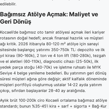
edilebilir.
Bağımsız Atölye Açmak: Maliyet ve
Geri Dönüş
Kocaeli’de bağımsız oto tamir atölyesi açmak ileri kariyer
rotasının doğal hedefi; ancak finansal hazırlık ve müşteri
ağı kritik. 2026 itibarıyla 80-120 m² atölye için sanayi
sitesinde başlangıç yatırımı 350-750k TL: depozito ve ilk
yıl kirası (90-160k), 2 ton ve 4 ton lift (180-280k), tezgah
ve el aletleri (60-110k), diagnostic cihazı (25-50k), ilk
yedek parça stoğu (40-70k) ve işletme ruhsatı ile MYK
Seviye 4 belge yenileme bedelleri. Bu yatırımın geri dönüş
süresi müşteri ağına göre değişir; aktif kalfalık döneminde
müşteri portföyü oluşturmuş ustalar 14-22 ayda yatırım
çıkışı, sıfırdan başlayanlar 28-40 ay aralığında.
Aylık brüt 100-200k ciro Kocaeli ortalama bağımsız atölye
standardı; bunun %35-45’i kira + sarf + sigorta + Bağ-Kur