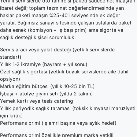
Yetkili servislerde oto tamircisi paketi sadece net maaştan
ibaret değil; toplam tazminat değerlendirmesinde yan
haklar paketi maaşın %25-40’ı seviyesinde ek değer
yaratır. Bağımsız sanayi sitesinde çalışan ustalarda paket
daha esnek (komisyon + iş başı prim) ama sigorta ve
sağlık desteği kişisel sorumluluk.
Servis aracı veya yakıt desteği (yetkili servislerde
standart)
Yıllık 1-2 ikramiye (bayram + yıl sonu)
Özel sağlık sigortası (yetkili büyük servislerde aile dahil
opsiyon)
Marka eğitim bütçesi (yıllık 10-25 bin TL)
İşbaşı + atölye giyim seti (yılda 2 takım)
Yemek kartı veya tesis catering
Yıllık periyodik sağlık taraması (toksik kimyasal maruziyeti
için kritik)
Performans primi (iş emri başına veya aylık hedef)
Performans primi özellikle premium marka yetkili