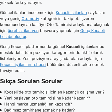
yüksek farkı yaratıyor.
Güncel ilanları incelemek için
Kocaeli iş ilanları
sayfasını
veya geniş
Otomotiv
kategorisini takip et. İşveren
konumundaysan kalifiye Oto Tamircisi adaylarına ulaşmak
için
ücretsiz ilan ver
; başvuru yapmak için
Genç Kocaeli
hesabı oluştur
.
Genç Kocaeli platformunda güncel
Kocaeli iş ilanları
bu
meslek dahil tüm pozisyon kategorilerinde aktif olarak
listeleniyor. Yeni pozisyon arayışında olan adaylar için
Kocaeli iş ilanları rehberi
bölümünü düzenli takip etmek
tavsiye edilir.
Sıkça Sorulan Sorular
Kocaeli'de oto tamircisi için en kazançlı çalışma yeri?
Yeni başlayan oto tamircisi ne kadar kazanır?
Hangi marka uzmanlığı en kazançlı?
Bağımsız tamirhane açmak ne kadar?