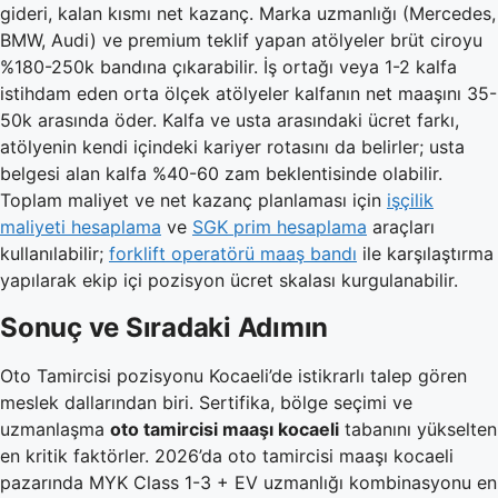
gideri, kalan kısmı net kazanç. Marka uzmanlığı (Mercedes,
BMW, Audi) ve premium teklif yapan atölyeler brüt ciroyu
%180-250k bandına çıkarabilir. İş ortağı veya 1-2 kalfa
istihdam eden orta ölçek atölyeler kalfanın net maaşını 35-
50k arasında öder. Kalfa ve usta arasındaki ücret farkı,
atölyenin kendi içindeki kariyer rotasını da belirler; usta
belgesi alan kalfa %40-60 zam beklentisinde olabilir.
Toplam maliyet ve net kazanç planlaması için
işçilik
maliyeti hesaplama
ve
SGK prim hesaplama
araçları
kullanılabilir;
forklift operatörü maaş bandı
ile karşılaştırma
yapılarak ekip içi pozisyon ücret skalası kurgulanabilir.
Sonuç ve Sıradaki Adımın
Oto Tamircisi pozisyonu Kocaeli’de istikrarlı talep gören
meslek dallarından biri. Sertifika, bölge seçimi ve
uzmanlaşma
oto tamircisi maaşı kocaeli
tabanını yükselten
en kritik faktörler. 2026’da oto tamircisi maaşı kocaeli
pazarında MYK Class 1-3 + EV uzmanlığı kombinasyonu en