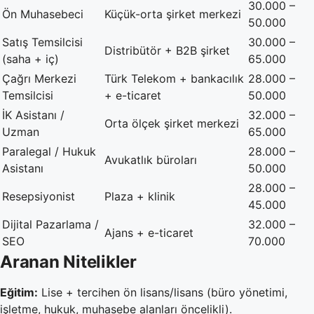
30.000 –
Ön Muhasebeci
Küçük-orta şirket merkezi
50.000
Satış Temsilcisi
30.000 –
Distribütör + B2B şirket
(saha + iç)
65.000
Çağrı Merkezi
Türk Telekom + bankacılık
28.000 –
Temsilcisi
+ e-ticaret
50.000
İK Asistanı /
32.000 –
Orta ölçek şirket merkezi
Uzman
65.000
Paralegal / Hukuk
28.000 –
Avukatlık büroları
Asistanı
50.000
28.000 –
Resepsiyonist
Plaza + klinik
45.000
Dijital Pazarlama /
32.000 –
Ajans + e-ticaret
SEO
70.000
Aranan Nitelikler
Eğitim:
Lise + tercihen ön lisans/lisans (büro yönetimi,
işletme, hukuk, muhasebe alanları öncelikli).