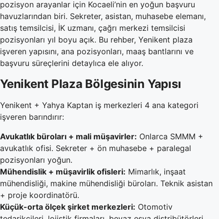
pozisyon arayanlar için Kocaeli’nin en yoğun başvuru
havuzlarından biri. Sekreter, asistan, muhasebe elemanı,
satış temsilcisi, İK uzmanı, çağrı merkezi temsilcisi
pozisyonları yıl boyu açık. Bu rehber, Yenikent plaza
işveren yapısını, ana pozisyonları, maaş bantlarını ve
başvuru süreçlerini detaylıca ele alıyor.
Yenikent Plaza Bölgesinin Yapısı
Yenikent + Yahya Kaptan iş merkezleri 4 ana kategori
işveren barındırır:
Avukatlık büroları + mali müşavirler:
Onlarca SMMM +
avukatlık ofisi. Sekreter + ön muhasebe + paralegal
pozisyonları yoğun.
Mühendislik + müşavirlik ofisleri:
Mimarlık, inşaat
mühendisliği, makine mühendisliği büroları. Teknik asistan
+ proje koordinatörü.
Küçük-orta ölçek şirket merkezleri:
Otomotiv
tedarikçileri, lojistik firmaları, beyaz eşya distribütörleri