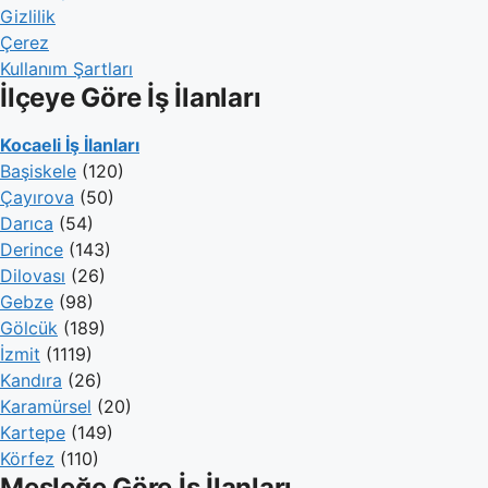
Gizlilik
Çerez
Kullanım Şartları
İlçeye Göre İş İlanları
Kocaeli İş İlanları
Başiskele
(120)
Çayırova
(50)
Darıca
(54)
Derince
(143)
Dilovası
(26)
Gebze
(98)
Gölcük
(189)
İzmit
(1119)
Kandıra
(26)
Karamürsel
(20)
Kartepe
(149)
Körfez
(110)
Mesleğe Göre İş İlanları