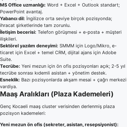
MS Office uzmanlığı:
Word + Excel + Outlook standart;
PowerPoint avantaj.
Yabancı dil:
İngilizce orta seviye birçok pozisyonda;
ihracat şirketlerinde tam zorunlu.
İletişim becerisi:
Telefon görüşmesi + e-posta + müşteri
ilişkileri.
Sektörel yazılım deneyimi:
SMMM için Logo/Mikro, e-
ticaret için Excel + temel CRM, dijital ajans için Adobe
Suite.
Tecrübe:
Yeni mezun için ön ofis pozisyonları açık; 2-5 yıl
tecrübe sonrası kıdemli asistan + yönetim destek.
Esneklik:
Bazı pozisyonlarda akşam mesai + çağrı merkezi
vardiya.
Maaş Aralıkları (Plaza Kademeleri)
Genç Kocaeli maaş cluster verisinden derlenmiş plaza
pozisyon kademeleri:
Yeni mezun ön ofis (sekreter, asistan, resepsiyonist):