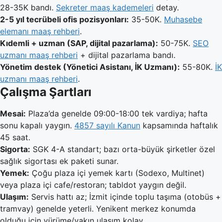
28-35K bandı.
Sekreter maaş kademeleri
detay.
2-5 yıl tecrübeli ofis pozisyonları:
35-50K.
Muhasebe
elemanı maaş rehberi
.
Kıdemli + uzman (SAP, dijital pazarlama):
50-75K.
SEO
uzmanı maaş rehberi
+ dijital pazarlama bandı.
Yönetim destek (Yönetici Asistanı, İK Uzmanı):
55-80K.
İK
uzmanı maaş rehberi
.
Çalışma Şartları
Mesai:
Plaza’da genelde 09:00-18:00 tek vardiya; hafta
sonu kapalı yaygın.
4857 sayılı Kanun
kapsamında haftalık
45 saat.
Sigorta:
SGK 4-A standart; bazı orta-büyük şirketler özel
sağlık sigortası ek paketi sunar.
Yemek:
Çoğu plaza içi yemek kartı (Sodexo, Multinet)
veya plaza içi cafe/restoran; tabldot yaygın değil.
Ulaşım:
Servis hattı az; İzmit içinde toplu taşıma (otobüs +
tramvay) genelde yeterli. Yenikent merkez konumda
olduğu için yürüme/yakın ulaşım kolay.