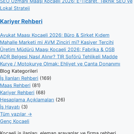
SEO Uzmanı Maaşı Kocaeli 2026: E-Ticaret, Teknik SEO ve
Lokal Strateji
Kariyer Rehberi
Avukat Maaşı Kocaeli 2026: Büro & Şirket Kıdem
Mahalle Marketi mi AVM Zinciri mi? Kasiyer Tercihi
Üretim Müdürü Maaşı Kocaeli 2026: Fabrika & OSB
ADR Belgesi Nasıl Alınır? TIR Şoförü Tehlikeli Madde
Kurye / Motokurye Olmak: Ehliyet ve Çanta Donanımı
Blog Kategorileri
İş İlanları Rehberi
(169)
Maaş Rehberi
(81)
Kariyer Rehberi
(68)
Hesaplama Açıklamaları
(26)
İş Hayatı
(3)
Tüm yazılar →
Genç Kocaeli
Kocaeli iş ilanları, eleman arayanlar ve firma rehberi