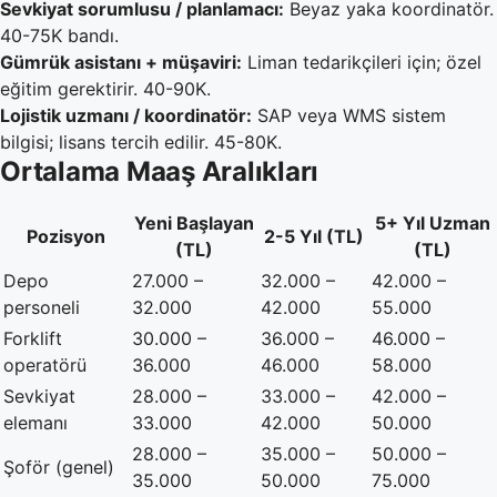
Sevkiyat sorumlusu / planlamacı:
Beyaz yaka koordinatör.
40-75K bandı.
Gümrük asistanı + müşaviri:
Liman tedarikçileri için; özel
eğitim gerektirir. 40-90K.
Lojistik uzmanı / koordinatör:
SAP veya WMS sistem
bilgisi; lisans tercih edilir. 45-80K.
Ortalama Maaş Aralıkları
Yeni Başlayan
5+ Yıl Uzman
Pozisyon
2-5 Yıl (TL)
(TL)
(TL)
Depo
27.000 –
32.000 –
42.000 –
personeli
32.000
42.000
55.000
Forklift
30.000 –
36.000 –
46.000 –
operatörü
36.000
46.000
58.000
Sevkiyat
28.000 –
33.000 –
42.000 –
elemanı
33.000
42.000
50.000
28.000 –
35.000 –
50.000 –
Şoför (genel)
35.000
50.000
75.000