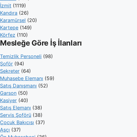
İzmit
(1119)
Kandıra
(26)
Karamürsel
(20)
Kartepe
(149)
Körfez
(110)
Mesleğe Göre İş İlanları
Temizlik Personeli
(98)
Şoför
(94)
Sekreter
(64)
Muhasebe Elemanı
(59)
Satış Danışmanı
(52)
Garson
(50)
Kasiyer
(40)
Satış Elemanı
(38)
Servis Şoförü
(38)
Çocuk Bakıcısı
(37)
Aşçı
(37)