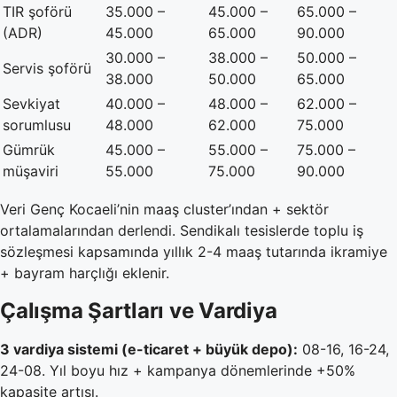
TIR şoförü
35.000 –
45.000 –
65.000 –
(ADR)
45.000
65.000
90.000
30.000 –
38.000 –
50.000 –
Servis şoförü
38.000
50.000
65.000
Sevkiyat
40.000 –
48.000 –
62.000 –
sorumlusu
48.000
62.000
75.000
Gümrük
45.000 –
55.000 –
75.000 –
müşaviri
55.000
75.000
90.000
Veri Genç Kocaeli’nin maaş cluster’ından + sektör
ortalamalarından derlendi. Sendikalı tesislerde toplu iş
sözleşmesi kapsamında yıllık 2-4 maaş tutarında ikramiye
+ bayram harçlığı eklenir.
Çalışma Şartları ve Vardiya
3 vardiya sistemi (e-ticaret + büyük depo):
08-16, 16-24,
24-08. Yıl boyu hız + kampanya dönemlerinde +50%
kapasite artışı.