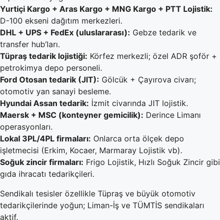
Yurtiçi Kargo + Aras Kargo + MNG Kargo + PTT Lojistik:
D-100 ekseni dağıtım merkezleri.
DHL + UPS + FedEx (uluslararası):
Gebze tedarik ve
transfer hub’ları.
Tüpraş tedarik lojistiği:
Körfez merkezli; özel ADR şoför +
petrokimya depo personeli.
Ford Otosan tedarik (JIT):
Gölcük + Çayırova civarı;
otomotiv yan sanayi besleme.
Hyundai Assan tedarik:
İzmit civarında JIT lojistik.
Maersk + MSC (konteyner gemicilik):
Derince Limanı
operasyonları.
Lokal 3PL/4PL firmaları:
Onlarca orta ölçek depo
işletmecisi (Erkim, Kocaer, Marmaray Lojistik vb).
Soğuk zincir firmaları:
Frigo Lojistik, Hızlı Soğuk Zincir gibi
gıda ihracatı tedarikçileri.
Sendikalı tesisler özellikle Tüpraş ve büyük otomotiv
tedarikçilerinde yoğun; Liman-İş ve TÜMTİS sendikaları
aktif.