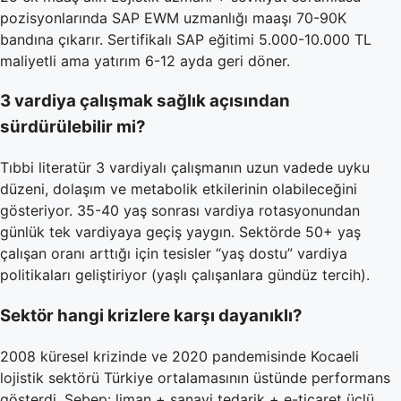
pozisyonlarında SAP EWM uzmanlığı maaşı 70-90K
bandına çıkarır. Sertifikalı SAP eğitimi 5.000-10.000 TL
maliyetli ama yatırım 6-12 ayda geri döner.
3 vardiya çalışmak sağlık açısından
sürdürülebilir mi?
Tıbbi literatür 3 vardiyalı çalışmanın uzun vadede uyku
düzeni, dolaşım ve metabolik etkilerinin olabileceğini
gösteriyor. 35-40 yaş sonrası vardiya rotasyonundan
günlük tek vardiyaya geçiş yaygın. Sektörde 50+ yaş
çalışan oranı arttığı için tesisler “yaş dostu” vardiya
politikaları geliştiriyor (yaşlı çalışanlara gündüz tercih).
Sektör hangi krizlere karşı dayanıklı?
2008 küresel krizinde ve 2020 pandemisinde Kocaeli
lojistik sektörü Türkiye ortalamasının üstünde performans
gösterdi. Sebep: liman + sanayi tedarik + e-ticaret üçlü