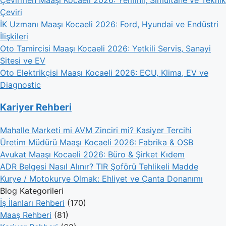
Çeviri
İK Uzmanı Maaşı Kocaeli 2026: Ford, Hyundai ve Endüstri
İlişkileri
Oto Tamircisi Maaşı Kocaeli 2026: Yetkili Servis, Sanayi
Sitesi ve EV
Oto Elektrikçisi Maaşı Kocaeli 2026: ECU, Klima, EV ve
Diagnostic
Kariyer Rehberi
Mahalle Marketi mi AVM Zinciri mi? Kasiyer Tercihi
Üretim Müdürü Maaşı Kocaeli 2026: Fabrika & OSB
Avukat Maaşı Kocaeli 2026: Büro & Şirket Kıdem
ADR Belgesi Nasıl Alınır? TIR Şoförü Tehlikeli Madde
Kurye / Motokurye Olmak: Ehliyet ve Çanta Donanımı
Blog Kategorileri
İş İlanları Rehberi
(170)
Maaş Rehberi
(81)