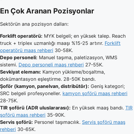
En Çok Aranan Pozisyonlar
Sektörün ana pozisyon dalları:
Forklift operatörü:
MYK belgeli; en yüksek talep. Reach
truck + triplex uzmanlığı maaşı %15-25 artırır.
Forklift
operatörü maaş rehberi
30-58K.
Depo personeli:
Manuel taşıma, paletizasyon, WMS
sistemi.
Depo personeli maaş rehberi
27-55K.
Sevkiyat elemanı:
Kamyon yükleme/boşaltma,
dokümantasyon eşleştirme. 28-50K bandı.
Şoför (kamyon, panelvan, distribütör):
Geniş kategori;
SRC belgeli profesyoneller.
kamyon şoförü maaş rehberi
28-75K.
TIR şoförü (ADR uluslararası):
En yüksek maaş bandı.
TIR
şoförü maaş rehberi
35-90K.
Servis şoförü:
Personel taşımacılık.
Servis şoförü maaş
rehberi
30-65K.