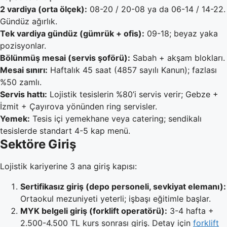
2 vardiya (orta ölçek):
08-20 / 20-08 ya da 06-14 / 14-22.
Gündüz ağırlık.
Tek vardiya gündüz (gümrük + ofis):
09-18; beyaz yaka
pozisyonlar.
Bölünmüş mesai (servis şoförü):
Sabah + akşam blokları.
Mesai sınırı:
Haftalık 45 saat (4857 sayılı Kanun); fazlası
%50 zamlı.
Servis hattı:
Lojistik tesislerin %80’i servis verir; Gebze +
İzmit + Çayırova yönünden ring servisler.
Yemek:
Tesis içi yemekhane veya catering; sendikalı
tesislerde standart 4-5 kap menü.
Sektöre Giriş
Lojistik kariyerine 3 ana giriş kapısı:
Sertifikasız giriş (depo personeli, sevkiyat elemanı):
Ortaokul mezuniyeti yeterli; işbaşı eğitimle başlar.
MYK belgeli giriş (forklift operatörü):
3-4 hafta +
2.500-4.500 TL kurs sonrası giriş. Detay için
forklift