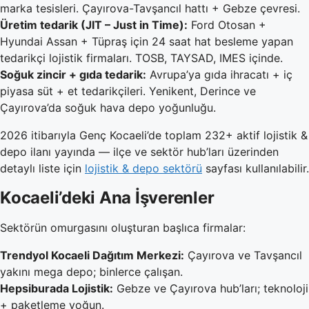
marka tesisleri. Çayırova-Tavşancıl hattı + Gebze çevresi.
Üretim tedarik (JIT – Just in Time):
Ford Otosan +
Hyundai Assan + Tüpraş için 24 saat hat besleme yapan
tedarikçi lojistik firmaları. TOSB, TAYSAD, IMES içinde.
Soğuk zincir + gıda tedarik:
Avrupa’ya gıda ihracatı + iç
piyasa süt + et tedarikçileri. Yenikent, Derince ve
Çayırova’da soğuk hava depo yoğunluğu.
2026 itibarıyla Genç Kocaeli’de toplam 232+ aktif lojistik &
depo ilanı yayında — ilçe ve sektör hub’ları üzerinden
detaylı liste için
lojistik & depo sektörü
sayfası kullanılabilir.
Kocaeli’deki Ana İşverenler
Sektörün omurgasını oluşturan başlıca firmalar:
Trendyol Kocaeli Dağıtım Merkezi:
Çayırova ve Tavşancıl
yakını mega depo; binlerce çalışan.
Hepsiburada Lojistik:
Gebze ve Çayırova hub’ları; teknoloji
+ paketleme yoğun.