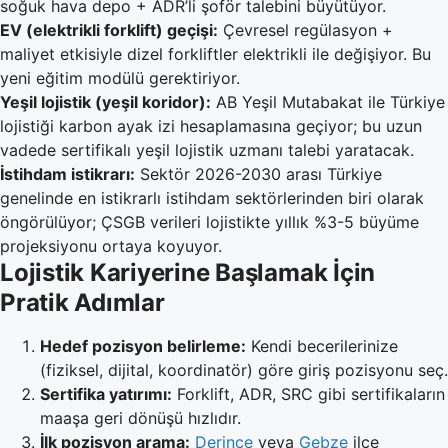
soğuk hava depo + ADR’li şoför talebini büyütüyor.
EV (elektrikli forklift) geçişi:
Çevresel regülasyon +
maliyet etkisiyle dizel forkliftler elektrikli ile değişiyor. Bu
yeni eğitim modülü gerektiriyor.
Yeşil lojistik (yeşil koridor):
AB Yeşil Mutabakat ile Türkiye
lojistiği karbon ayak izi hesaplamasına geçiyor; bu uzun
vadede sertifikalı yeşil lojistik uzmanı talebi yaratacak.
İstihdam istikrarı:
Sektör 2026-2030 arası Türkiye
genelinde en istikrarlı istihdam sektörlerinden biri olarak
öngörülüyor; ÇSGB verileri lojistikte yıllık %3-5 büyüme
projeksiyonu ortaya koyuyor.
Lojistik Kariyerine Başlamak İçin
Pratik Adımlar
Hedef pozisyon belirleme:
Kendi becerilerinize
(fiziksel, dijital, koordinatör) göre giriş pozisyonu seç.
Sertifika yatırımı:
Forklift, ADR, SRC gibi sertifikaların
maaşa geri dönüşü hızlıdır.
İlk pozisyon arama:
Derince
veya
Gebze
ilçe