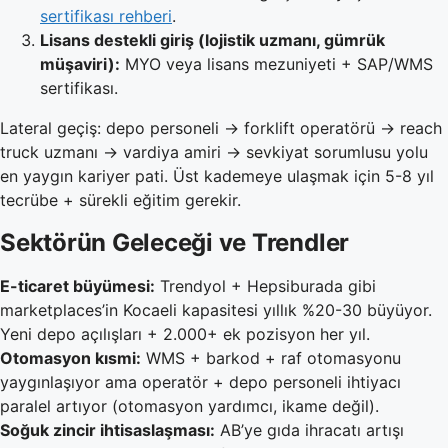
sertifikası rehberi
.
Lisans destekli giriş (lojistik uzmanı, gümrük
müşaviri):
MYO veya lisans mezuniyeti + SAP/WMS
sertifikası.
Lateral geçiş: depo personeli → forklift operatörü → reach
truck uzmanı → vardiya amiri → sevkiyat sorumlusu yolu
en yaygın kariyer pati. Üst kademeye ulaşmak için 5-8 yıl
tecrübe + sürekli eğitim gerekir.
Sektörün Geleceği ve Trendler
E-ticaret büyümesi:
Trendyol + Hepsiburada gibi
marketplaces’in Kocaeli kapasitesi yıllık %20-30 büyüyor.
Yeni depo açılışları + 2.000+ ek pozisyon her yıl.
Otomasyon kısmi:
WMS + barkod + raf otomasyonu
yaygınlaşıyor ama operatör + depo personeli ihtiyacı
paralel artıyor (otomasyon yardımcı, ikame değil).
Soğuk zincir ihtisaslaşması:
AB’ye gıda ihracatı artışı