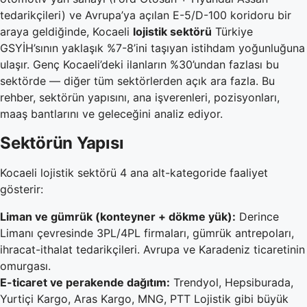
tedarikçileri) ve Avrupa’ya açılan E-5/D-100 koridoru bir
araya geldiğinde, Kocaeli
lojistik sektörü
Türkiye
GSYİH’sının yaklaşık %7-8’ini taşıyan istihdam yoğunluğuna
ulaşır. Genç Kocaeli’deki ilanların %30’undan fazlası bu
sektörde — diğer tüm sektörlerden açık ara fazla. Bu
rehber, sektörün yapısını, ana işverenleri, pozisyonları,
maaş bantlarını ve geleceğini analiz ediyor.
Sektörün Yapısı
Kocaeli lojistik sektörü 4 ana alt-kategoride faaliyet
gösterir:
Liman ve gümrük (konteyner + dökme yük):
Derince
Limanı çevresinde 3PL/4PL firmaları, gümrük antrepoları,
ihracat-ithalat tedarikçileri. Avrupa ve Karadeniz ticaretinin
omurgası.
E-ticaret ve perakende dağıtım:
Trendyol, Hepsiburada,
Yurtiçi Kargo, Aras Kargo, MNG, PTT Lojistik gibi büyük