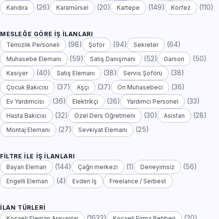
(26)
(20)
(149)
(110)
Kandıra
Karamürsel
Kartepe
Körfez
MESLEĞE GÖRE İŞ İLANLARI
(98)
(94)
(64)
Temizlik Personeli
Şoför
Sekreter
(59)
(52)
(50)
Muhasebe Elemanı
Satış Danışmanı
Garson
(40)
(38)
(38)
Kasiyer
Satış Elemanı
Servis Şoförü
(37)
(37)
(36)
Çocuk Bakıcısı
Aşçı
Ön Muhasebeci
(36)
(36)
(33)
Ev Yardımcısı
Elektrikçi
Yardımcı Personel
(32)
(30)
(28)
Hasta Bakıcısı
Özel Ders Öğretmeni
Asistan
(27)
(25)
Montaj Elemanı
Sevkiyat Elemanı
FILTRE ILE İŞ İLANLARI
(144)
(1)
(56)
Bayan Eleman
Çağrı merkezi
Deneyimsiz
(4)
Engelli Eleman
Evden İş
Freelance / Serbest
İLAN TÜRLERI
(1633)
(20)
Kocaeli Eleman Arayanlar
Kocaeli Firma Rehberi