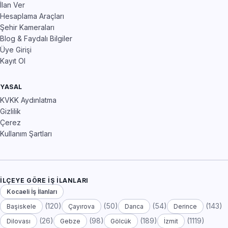
İlan Ver
Hesaplama Araçları
Şehir Kameraları
Blog & Faydalı Bilgiler
Üye Girişi
Kayıt Ol
YASAL
KVKK Aydınlatma
Gizlilik
Çerez
Kullanım Şartları
İLÇEYE GÖRE İŞ İLANLARI
Kocaeli İş İlanları
(120)
(50)
(54)
(143)
Başiskele
Çayırova
Darıca
Derince
(26)
(98)
(189)
(1119)
Dilovası
Gebze
Gölcük
İzmit