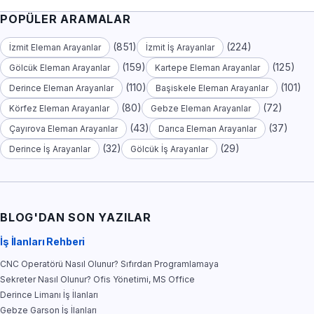
POPÜLER ARAMALAR
(851)
(224)
İzmit Eleman Arayanlar
İzmit İş Arayanlar
(159)
(125)
Gölcük Eleman Arayanlar
Kartepe Eleman Arayanlar
(110)
(101)
Derince Eleman Arayanlar
Başiskele Eleman Arayanlar
(80)
(72)
Körfez Eleman Arayanlar
Gebze Eleman Arayanlar
(43)
(37)
Çayırova Eleman Arayanlar
Darıca Eleman Arayanlar
(32)
(29)
Derince İş Arayanlar
Gölcük İş Arayanlar
BLOG'DAN SON YAZILAR
İş İlanları Rehberi
CNC Operatörü Nasıl Olunur? Sıfırdan Programlamaya
Sekreter Nasıl Olunur? Ofis Yönetimi, MS Office
Derince Limanı İş İlanları
Gebze Garson İş İlanları