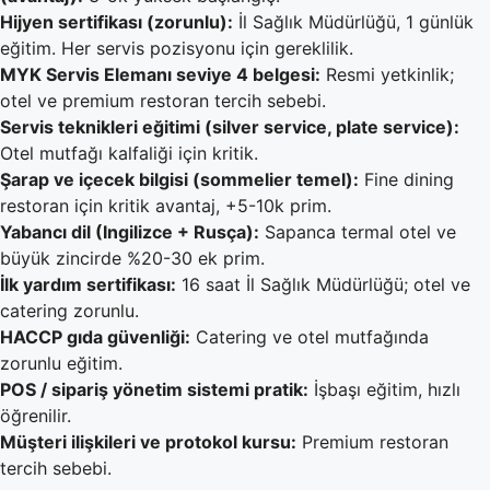
Hijyen sertifikası (zorunlu):
İl Sağlık Müdürlüğü, 1 günlük
eğitim. Her servis pozisyonu için gereklilik.
MYK Servis Elemanı seviye 4 belgesi:
Resmi yetkinlik;
otel ve premium restoran tercih sebebi.
Servis teknikleri eğitimi (silver service, plate service):
Otel mutfağı kalfaliği için kritik.
Şarap ve içecek bilgisi (sommelier temel):
Fine dining
restoran için kritik avantaj, +5-10k prim.
Yabancı dil (Ingilizce + Rusça):
Sapanca termal otel ve
büyük zincirde %20-30 ek prim.
İlk yardım sertifikası:
16 saat İl Sağlık Müdürlüğü; otel ve
catering zorunlu.
HACCP gıda güvenliği:
Catering ve otel mutfağında
zorunlu eğitim.
POS / sipariş yönetim sistemi pratik:
İşbaşı eğitim, hızlı
öğrenilir.
Müşteri ilişkileri ve protokol kursu:
Premium restoran
tercih sebebi.