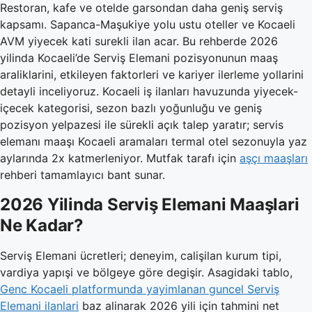
Restoran, kafe ve otelde garsondan daha geniş serviş
kapsamı. Sapanca-Maşukiye yolu ustu oteller ve Kocaeli
AVM yiyecek kati surekli ilan acar. Bu rehberde 2026
yilinda Kocaeli’de Serviş Elemani pozisyonunun maaş
araliklarini, etkileyen faktorleri ve kariyer ilerleme yollarini
detayli inceliyoruz. Kocaeli iş ilanları havuzunda yiyecek-
içecek kategorisi, sezon bazlı yoğunluğu ve geniş
pozisyon yelpazesi ile sürekli açık talep yaratır; servis
elemanı maaşı Kocaeli aramaları termal otel sezonuyla yaz
aylarında 2x katmerleniyor. Mutfak tarafı için
aşçı maaşları
rehberi tamamlayıcı bant sunar.
2026 Yilinda Serviş Elemani Maaşlari
Ne Kadar?
Serviş Elemani ücretleri; deneyim, calişilan kurum tipi,
vardiya yapışi ve bölgeye göre degişir. Asagidaki tablo,
Genc Kocaeli platformunda yayimlanan guncel Serviş
Elemani ilanlari
baz alinarak 2026 yili için tahmini net