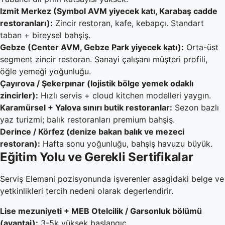
Izmit Merkez (Symbol AVM yiyecek katı, Karabaş cadde
restoranları):
Zincir restoran, kafe, kebapçı. Standart
taban + bireysel bahşiş.
Gebze (Center AVM, Gebze Park yiyecek katı):
Orta-üst
segment zincir restoran. Sanayi çalışanı müşteri profili,
öğle yemeği yoğunluğu.
Çayırova / Şekerpınar (lojistik bölge yemek odaklı
zincirler):
Hızlı servis + cloud kitchen modelleri yaygın.
Karamürsel + Yalova sınırı butik restoranlar:
Sezon bazlı
yaz turizmi; balık restoranları premium bahşiş.
Derince / Körfez (denize bakan balık ve mezeci
restoran):
Hafta sonu yoğunluğu, bahşiş havuzu büyük.
Eğitim Yolu ve Gerekli Sertifikalar
Serviş Elemani pozisyonunda işverenler asagidaki belge ve
yetkinlikleri tercih nedeni olarak degerlendirir.
Lise mezuniyeti + MEB Otelcilik / Garsonluk bölümü
(avantaj):
3-5k yüksek başlangıç.