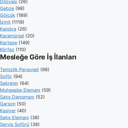
Dilovası
(26)
Gebze
(98)
Gölcük
(189)
İzmit
(1119)
Kandıra
(26)
Karamürsel
(20)
Kartepe
(149)
Körfez
(110)
Mesleğe Göre İş İlanları
Temizlik Personeli
(98)
Şoför
(94)
Sekreter
(64)
Muhasebe Elemanı
(59)
Satış Danışmanı
(52)
Garson
(50)
Kasiyer
(40)
Satış Elemanı
(38)
Servis Şoförü
(38)