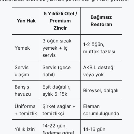
5 Yildizli Otel /
Bağımsız
Yan Hak
Premium
Restoran
Zincir
3 öğün sıcak
1-2 öğün,
Yemek
yemek + iç
mutfak fazlası
servis
Servis
Servis (gece
AKBIL desteği
ulaşım
dahil)
veya yok
Bahşiş
Eşit dağıtılır,
Bireysel, dalgalı
havuzu
aylık 5-15k
Üniforma
Şirket sağlar +
Eleman
+ temizlik
temizlikçi
sorumluluğunda
14-22 gün
Yıllık izin
14-16 gün
(kıdeme göre)