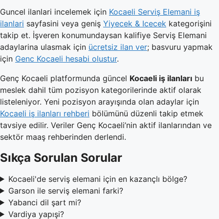
Guncel ilanlari incelemek için
Kocaeli Serviş Elemani iş
ilanlari
sayfasini veya geniş
Yiyecek & Icecek
kategorişini
takip et. İşveren konumundaysan kalifiye Serviş Elemani
adaylarina ulasmak için
ücretsiz ilan ver
; basvuru yapmak
için
Genc Kocaeli hesabi olustur
.
Genç Kocaeli platformunda güncel
Kocaeli iş ilanları
bu
meslek dahil tüm pozisyon kategorilerinde aktif olarak
listeleniyor. Yeni pozisyon arayışında olan adaylar için
Kocaeli iş ilanları rehberi
bölümünü düzenli takip etmek
tavsiye edilir. Veriler Genç Kocaeli’nin aktif ilanlarından ve
sektör maaş rehberinden derlendi.
Sıkça Sorulan Sorular
Kocaeli'de serviş elemani için en kazançlı bölge?
Garson ile serviş elemani farki?
Yabanci dil şart mi?
Vardiya yapışi?