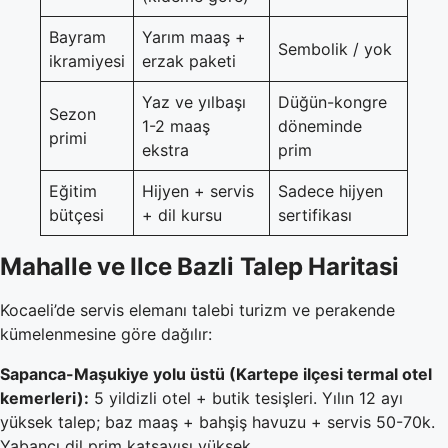
Bayram
Yarım maaş +
Sembolik / yok
ikramiyesi
erzak paketi
Yaz ve yılbaşı
Düğün-kongre
Sezon
1-2 maaş
döneminde
primi
ekstra
prim
Eğitim
Hijyen + servis
Sadece hijyen
bütçesi
+ dil kursu
sertifikası
Mahalle ve Ilce Bazli Talep Haritasi
Kocaeli’de servis elemanı talebi turizm ve perakende
kümelenmesine göre dağılır:
Sapanca-Maşukiye yolu üstü (Kartepe ilçesi termal otel
kemerleri):
5 yildizli otel + butik tesişleri. Yılın 12 ayı
yüksek talep; baz maaş + bahşiş havuzu + servis 50-70k.
Yabancı dil prim katsayısı yüksek.