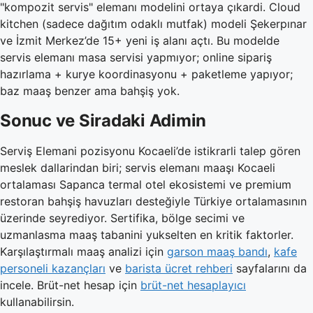
"kompozit servis" elemanı modelini ortaya çıkardi. Cloud
kitchen (sadece dağıtım odaklı mutfak) modeli Şekerpınar
ve İzmit Merkez’de 15+ yeni iş alanı açtı. Bu modelde
servis elemanı masa servisi yapmıyor; online sipariş
hazırlama + kurye koordinasyonu + paketleme yapıyor;
baz maaş benzer ama bahşiş yok.
Sonuc ve Siradaki Adimin
Serviş Elemani pozisyonu Kocaeli’de istikrarli talep gören
meslek dallarindan biri; servis elemanı maaşı Kocaeli
ortalaması Sapanca termal otel ekosistemi ve premium
restoran bahşiş havuzları desteğiyle Türkiye ortalamasının
üzerinde seyrediyor. Sertifika, bölge secimi ve
uzmanlasma maaş tabanini yukselten en kritik faktorler.
Karşılaştırmalı maaş analizi için
garson maaş bandı
,
kafe
personeli kazançları
ve
barista ücret rehberi
sayfalarını da
incele. Brüt-net hesap için
brüt-net hesaplayıcı
kullanabilirsin.