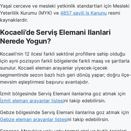
Yaşal cerceve ve mesleki yetkinlik standartlari için Mesleki
Yeterlilik Kurumu (MYK) ve
4857 sayili Is Kanunu
resmi
kaynaklardir.
Kocaeli’de Serviş Elemani Ilanlari
Nerede Yogun?
Kocaeli’nin 12 ilcesi farkli sektörel profillere sahip olduğu
için ayni pozisyon farkli bölgelerde farkli maaş ve şartlarla
sunulur. Kocaeli eleman arayanlar yiyecek-içecek
segmentinde sezon bazlı hızlı geri dönüş yapar; doğru ilçe-
mevsim eşleştirmesi başvuru avantajıdır.
İzmit bölgesinde Serviş Elemani ilanlarina goz atmak için
İzmit eleman arayanlar listesi
ni takip edebilirsin.
Gebze bölgesinde Serviş Elemani ilanlarina goz atmak için
Gebze eleman arayanlar listesi
ni takip edebilirsin.
Sapanca-Maşukiye yolu ustu termal otel ve butik tesişleri,