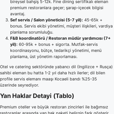
bireysel bahşiş 5-12k. Fine dining sertifikalı eleman
premium restoranlara geçer; şarap-içecek bilgisi
avantaj.
Sef servis / Salon yöneticisi (5-7 yil):
45-65k +
bonus. Servis ekibi yönetimi, müşteri ilişkileri, vardiya
planlama sorumluluğu.
F&B koordinatörü / Restoran müdür yardımcısı (7+
yil):
60-95k + bonus + sigorta. Mutfak-servis
koordinasyonu, bütçe, tedarikçi yönetimi, menü
planlama, üst yönetim raporlaması.
Otel ve catering sektöründe yabancı dil (Ingilizce + Rusça)
sahibi eleman bu hatta 1-2 yıl daha hızlı ilerler; dil bilen
profile servis elemanı maaşı Kocaeli bandı %25-35
üzerinde seyrediyor.
Yan Haklar Detayi (Tablo)
Premium oteller ve büyük restoran zincirleri ile bağımsız
restoranlar arasında yan hak paketi belirgin fark gösterir.