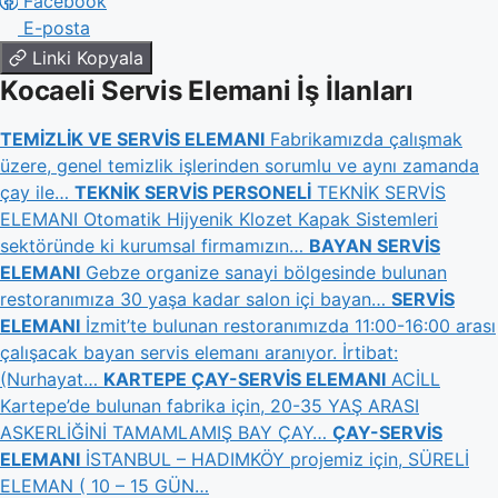
Facebook
E-posta
Linki Kopyala
Kocaeli Servis Elemani İş İlanları
TEMİZLİK VE SERVİS ELEMANI
Fabrikamızda çalışmak
üzere, genel temizlik işlerinden sorumlu ve aynı zamanda
çay ile…
TEKNİK SERVİS PERSONELİ
TEKNİK SERVİS
ELEMANI Otomatik Hijyenik Klozet Kapak Sistemleri
sektöründe ki kurumsal firmamızın…
BAYAN SERVİS
ELEMANI
Gebze organize sanayi bölgesinde bulunan
restoranımıza 30 yaşa kadar salon içi bayan…
SERVİS
ELEMANI
İzmit’te bulunan restoranımızda 11:00-16:00 arası
çalışacak bayan servis elemanı aranıyor. İrtibat:
(Nurhayat…
KARTEPE ÇAY-SERVİS ELEMANI
ACİLL
Kartepe’de bulunan fabrika için, 20-35 YAŞ ARASI
ASKERLİĞİNİ TAMAMLAMIŞ BAY ÇAY…
ÇAY-SERVİS
ELEMANI
İSTANBUL – HADIMKÖY projemiz için, SÜRELİ
ELEMAN ( 10 – 15 GÜN…