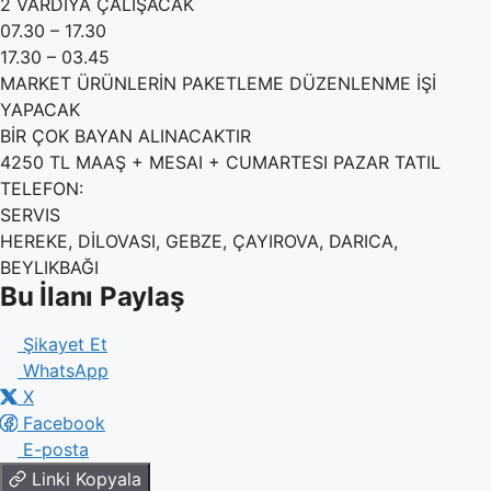
2 VARDİYA ÇALIŞACAK
07.30 – 17.30
17.30 – 03.45
MARKET ÜRÜNLERİN PAKETLEME DÜZENLENME İŞİ
YAPACAK
BİR ÇOK BAYAN ALINACAKTIR
4250 TL MAAŞ + MESAI + CUMARTESI PAZAR TATIL
TELEFON:
SERVIS
HEREKE, DİLOVASI, GEBZE, ÇAYIROVA, DARICA,
BEYLIKBAĞI
Bu İlanı Paylaş
Şikayet Et
WhatsApp
X
Facebook
E-posta
Linki Kopyala