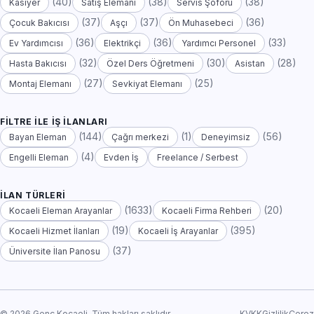
(40)
(38)
(38)
Kasiyer
Satış Elemanı
Servis Şoförü
(37)
(37)
(36)
Çocuk Bakıcısı
Aşçı
Ön Muhasebeci
(36)
(36)
(33)
Ev Yardımcısı
Elektrikçi
Yardımcı Personel
(32)
(30)
(28)
Hasta Bakıcısı
Özel Ders Öğretmeni
Asistan
(27)
(25)
Montaj Elemanı
Sevkiyat Elemanı
FILTRE ILE İŞ İLANLARI
(144)
(1)
(56)
Bayan Eleman
Çağrı merkezi
Deneyimsiz
(4)
Engelli Eleman
Evden İş
Freelance / Serbest
İLAN TÜRLERI
(1633)
(20)
Kocaeli Eleman Arayanlar
Kocaeli Firma Rehberi
(19)
(395)
Kocaeli Hizmet İlanları
Kocaeli İş Arayanlar
(37)
Üniversite İlan Panosu
© 2026 Genç Kocaeli. Tüm hakları saklıdır.
KVKK
Gizlilik
Çerez