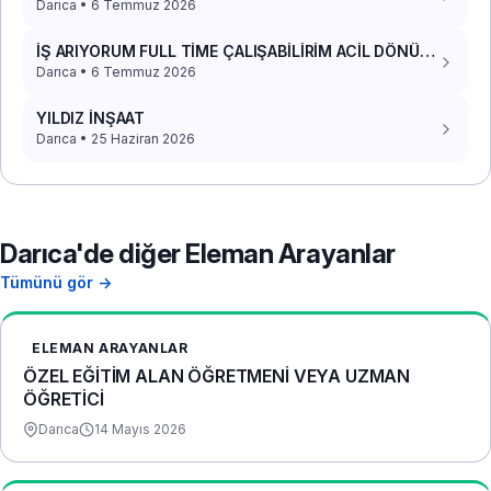
Darıca • 6 Temmuz 2026
İŞ ARIYORUM FULL TİME ÇALIŞABİLİRİM ACİL DÖNÜŞ
İSTİYORUM
Darıca • 6 Temmuz 2026
YILDIZ İNŞAAT
Darıca • 25 Haziran 2026
Darıca'de diğer Eleman Arayanlar
Tümünü gör →
ELEMAN ARAYANLAR
ÖZEL EĞİTİM ALAN ÖĞRETMENİ VEYA UZMAN
ÖĞRETİCİ
Darıca
14 Mayıs 2026