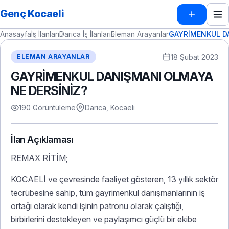
Genç Kocaeli
Anasayfa
İş İlanları
Darıca İş İlanları
Eleman Arayanlar
GAYRİMENKUL DA
18 Şubat 2023
ELEMAN ARAYANLAR
GAYRİMENKUL DANIŞMANI OLMAYA
NE DERSİNİZ?
190 Görüntüleme
Darıca, Kocaeli
İlan Açıklaması
REMAX RİTİM;
KOCAELİ ve çevresinde faaliyet gösteren, 13 yıllık sektör
tecrübesine sahip, tüm gayrimenkul danışmanlarının iş
ortağı olarak kendi işinin patronu olarak çalıştığı,
birbirlerini destekleyen ve paylaşımcı güçlü bir ekibe