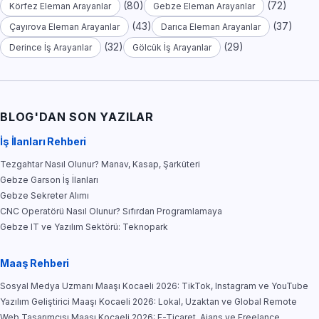
(80)
(72)
Körfez Eleman Arayanlar
Gebze Eleman Arayanlar
(43)
(37)
Çayırova Eleman Arayanlar
Darıca Eleman Arayanlar
(32)
(29)
Derince İş Arayanlar
Gölcük İş Arayanlar
BLOG'DAN SON YAZILAR
İş İlanları Rehberi
Tezgahtar Nasıl Olunur? Manav, Kasap, Şarküteri
Gebze Garson İş İlanları
Gebze Sekreter Alımı
CNC Operatörü Nasıl Olunur? Sıfırdan Programlamaya
Gebze IT ve Yazılım Sektörü: Teknopark
Maaş Rehberi
Sosyal Medya Uzmanı Maaşı Kocaeli 2026: TikTok, Instagram ve YouTube
Yazılım Geliştirici Maaşı Kocaeli 2026: Lokal, Uzaktan ve Global Remote
Web Tasarımcısı Maaşı Kocaeli 2026: E-Ticaret, Ajans ve Freelance