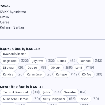
YASAL
KVKK Aydınlatma
Gizlilik
Çerez
Kullanım Şartları
İLÇEYE GÖRE İŞ İLANLARI
Kocaeli İş İlanları
(120)
(50)
(54)
(143)
Başiskele
Çayırova
Darıca
Derince
(26)
(98)
(189)
(1119)
Dilovası
Gebze
Gölcük
İzmit
(26)
(20)
(149)
(110)
Kandıra
Karamürsel
Kartepe
Körfez
MESLEĞE GÖRE İŞ İLANLARI
(98)
(94)
(64)
Temizlik Personeli
Şoför
Sekreter
(59)
(52)
(50)
Muhasebe Elemanı
Satış Danışmanı
Garson