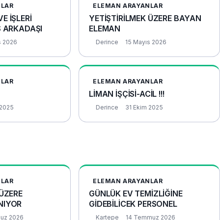
NLAR
ELEMAN ARAYANLAR
E İŞLERİ
YETİŞTİRİLMEK ÜZERE BAYAN
Ş ARKADAŞI
ELEMAN
s 2026
Derince
15 Mayıs 2026
NLAR
ELEMAN ARAYANLAR
LİMAN İŞÇİSİ-ACİL !!!
 2025
Derince
31 Ekim 2025
NLAR
ELEMAN ARAYANLAR
 ÜZERE
GÜNLÜK EV TEMİZLİĞİNE
NIYOR
GİDEBİLİCEK PERSONEL
uz 2026
Kartepe
14 Temmuz 2026