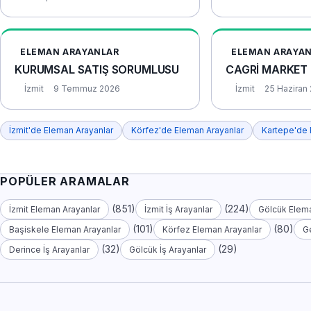
ELEMAN ARAYANLAR
ELEMAN ARAYA
KURUMSAL SATIŞ SORUMLUSU
CAGRİ MARKET
İzmit
9 Temmuz 2026
İzmit
25 Haziran
İzmit'de Eleman Arayanlar
Körfez'de Eleman Arayanlar
Kartepe'de 
POPÜLER ARAMALAR
(851)
(224)
İzmit Eleman Arayanlar
İzmit İş Arayanlar
Gölcük Elema
(101)
(80)
Başiskele Eleman Arayanlar
Körfez Eleman Arayanlar
G
(32)
(29)
Derince İş Arayanlar
Gölcük İş Arayanlar