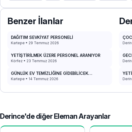
Benzer İlanlar
Der
DAĞITIM SEVKİYAT PERSONELİ
ÇOC
Kartepe • 29 Temmuz 2026
Derin
YETİŞTİRİLMEK ÜZERE PERSONEL ARANIYOR
GECE
ARK
Körfez • 23 Temmuz 2026
Derin
GÜNLÜK EV TEMİZLİĞİNE GİDEBİLİCEK
YET
PERSONEL
Kartepe • 14 Temmuz 2026
Derin
Derince'de diğer Eleman Arayanlar