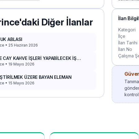
İlan Bilgi
ince'daki Diğer İlanlar
Kategori
İlçe
UK ABLASI
İlan Tarihi
ce • 25 Haziran 2026
İlan No
Çalışma Şe
 CAY KAHVE İŞLERİ YAPABİLECEK İŞ
ADAŞI
ce • 19 Mayıs 2026
Güvenl
İŞTİRİLMEK ÜZERE BAYAN ELEMAN
Tanımad
ce • 15 Mayıs 2026
gönder
kontrol