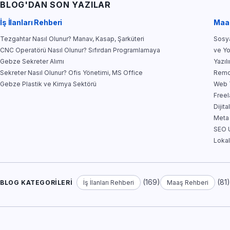
BLOG'DAN SON YAZILAR
İş İlanları Rehberi
Maa
Tezgahtar Nasıl Olunur? Manav, Kasap, Şarküteri
Sosya
CNC Operatörü Nasıl Olunur? Sıfırdan Programlamaya
ve Y
Gebze Sekreter Alımı
Yazıl
Sekreter Nasıl Olunur? Ofis Yönetimi, MS Office
Remo
Gebze Plastik ve Kimya Sektörü
Web T
Free
Dijit
Meta
SEO U
Lokal
(169)
(81
BLOG KATEGORILERI
İş İlanları Rehberi
Maaş Rehberi