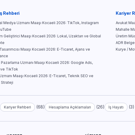
ş Rehberi
Kariyer 
l Medya Uzmanı Maaşı Kocaeli 2026: TikTok, Instagram
Avukat Maa
ouTube
Mahalle Mar
ım Geliştirici Maaşı Kocaeli 2026: Lokal, Uzaktan ve Global
Üretim Müd
te
ADR Belges
asarımcısı Maaşı Kocaeli 2026: E-Ticaret, Ajans ve
Kurye / Mo
lance
al Pazarlama Uzmanı Maaşı Kocaeli 2026: Google Ads,
 ve TikTok
zmanı Maaşı Kocaeli 2026: E-Ticaret, Teknik SEO ve
 Strateji
)
(68)
(26)
(3)
Kariyer Rehberi
Hesaplama Açıklamaları
İş Hayatı