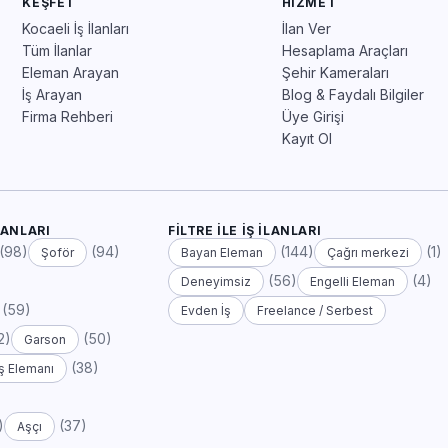
KEŞFET
HIZMET
Kocaeli İş İlanları
İlan Ver
Tüm İlanlar
Hesaplama Araçları
Eleman Arayan
Şehir Kameraları
İş Arayan
Blog & Faydalı Bilgiler
Firma Rehberi
Üye Girişi
Kayıt Ol
LANLARI
FILTRE ILE İŞ İLANLARI
(98)
(94)
(144)
(1)
Şoför
Bayan Eleman
Çağrı merkezi
(56)
(4)
Deneyimsiz
Engelli Eleman
(59)
Evden İş
Freelance / Serbest
2)
(50)
Garson
(38)
ş Elemanı
)
(37)
Aşçı