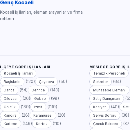
Genç Kocaeli
Kocaeli iş ilanları, eleman arayanlar ve firma
rehberi
İLÇEYE GÖRE İŞ İLANLARI
MESLEĞE GÖRE İŞ İ
Kocaeli İş İlanları
Temizlik Personeli
(120)
(50)
(64)
Başiskele
Çayırova
Sekreter
(54)
(143)
Darıca
Derince
Muhasebe Elemanı
(26)
(98)
(5
Dilovası
Gebze
Satış Danışmanı
(189)
(1119)
(40)
Gölcük
İzmit
Kasiyer
Satı
(26)
(20)
(38)
Kandıra
Karamürsel
Servis Şoförü
(149)
(110)
(37
Kartepe
Körfez
Çocuk Bakıcısı