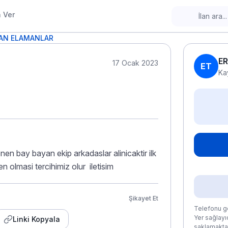
n Ver
YAN ELAMANLAR
ER
17 Ocak 2023
ET
Ka
en bay bayan ekip arkadaslar alinicaktir ilk
en olmasi tercihimiz olur iletisim
Şikayet Et
Telefonu gö
Yer sağlayıc
Linki Kopyala
saklamaktad