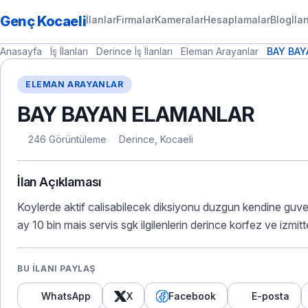
Genç Kocaeli
İlanlar
Firmalar
Kameralar
Hesaplamalar
Blog
İla
Anasayfa
İş İlanları
Derince İş İlanları
Eleman Arayanlar
BAY BA
ELEMAN ARAYANLAR
BAY BAYAN ELAMANLAR
246 Görüntüleme
Derince, Kocaeli
İlan Açıklaması
Koylerde aktif calisabilecek diksiyonu duzgun kendine guven
ay 10 bin mais servis sgk ilgilenlerin derince korfez ve izmitt
BU İLANI PAYLAŞ
WhatsApp
X
Facebook
E-posta