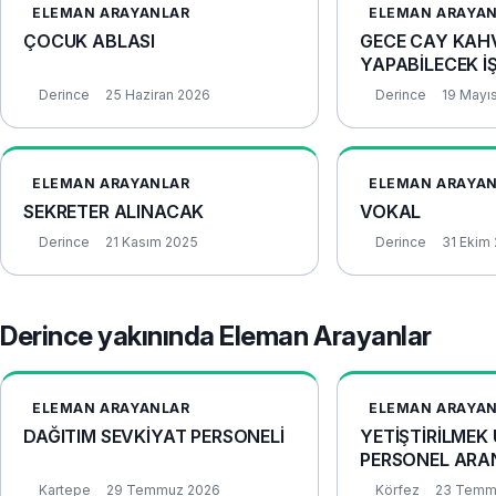
ELEMAN ARAYANLAR
ELEMAN ARAYA
ÇOCUK ABLASI
GECE CAY KAHV
YAPABİLECEK İ
Derince
25 Haziran 2026
Derince
19 Mayı
ELEMAN ARAYANLAR
ELEMAN ARAYA
SEKRETER ALINACAK
VOKAL
Derince
21 Kasım 2025
Derince
31 Ekim
Derince yakınında Eleman Arayanlar
ELEMAN ARAYANLAR
ELEMAN ARAYA
DAĞITIM SEVKİYAT PERSONELİ
YETİŞTİRİLMEK
PERSONEL ARA
Kartepe
29 Temmuz 2026
Körfez
23 Temm