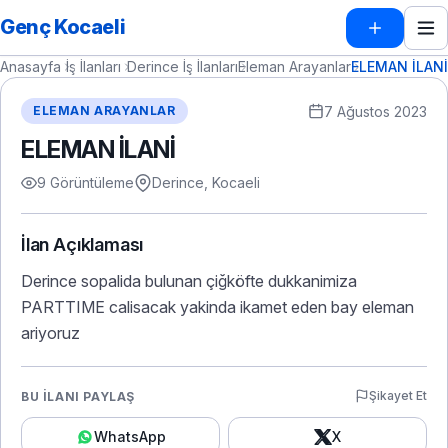
Genç Kocaeli
Anasayfa
İş İlanları
Derince İş İlanları
Eleman Arayanlar
ELEMAN İLANİ
7 Ağustos 2023
ELEMAN ARAYANLAR
ELEMAN İLANİ
9 Görüntüleme
Derince, Kocaeli
İlan Açıklaması
Derince sopalida bulunan çiğköfte dukkanimiza
PARTTIME calisacak yakinda ikamet eden bay eleman
ariyoruz
Şikayet Et
BU İLANI PAYLAŞ
WhatsApp
X