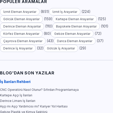
POPÜLER ARAMALAR
(851)
(224)
İzmit Eleman Arayanlar
İzmit İş Arayanlar
(159)
(125)
Gölcük Eleman Arayanlar
Kartepe Eleman Arayanlar
(110)
(101)
Derince Eleman Arayanlar
Başiskele Eleman Arayanlar
(80)
(72)
Körfez Eleman Arayanlar
Gebze Eleman Arayanlar
(43)
(37)
Çayırova Eleman Arayanlar
Darıca Eleman Arayanlar
(32)
(29)
Derince İş Arayanlar
Gölcük İş Arayanlar
BLOG'DAN SON YAZILAR
İş İlanları Rehberi
CNC Operatörü Nasıl Olunur? Sıfırdan Programlamaya
Kartepe Aşçı İş İlanları
Derince Limanı İş İlanları
Aşçı mı Aşçı Yardımcısı mı? Kariyer Yol Haritası
Gebze Plastik ve Kimya Sektörü