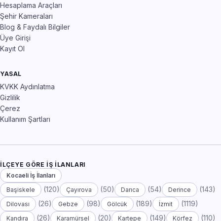
Hesaplama Araçları
Şehir Kameraları
Blog & Faydalı Bilgiler
Üye Girişi
Kayıt Ol
YASAL
KVKK Aydınlatma
Gizlilik
Çerez
Kullanım Şartları
İLÇEYE GÖRE İŞ İLANLARI
Kocaeli İş İlanları
(120)
(50)
(54)
(143)
Başiskele
Çayırova
Darıca
Derince
(26)
(98)
(189)
(1119)
Dilovası
Gebze
Gölcük
İzmit
(26)
(20)
(149)
(110)
Kandıra
Karamürsel
Kartepe
Körfez