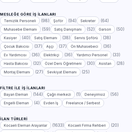
MESLEĞE GÖRE İŞ İLANLARI
(98)
(94)
(64)
Temizlik Personeli
Şoför
Sekreter
(59)
(52)
(50)
Muhasebe Elemanı
Satış Danışmanı
Garson
(40)
(38)
(38)
Kasiyer
Satış Elemanı
Servis Şoförü
(37)
(37)
(36)
Çocuk Bakıcısı
Aşçı
Ön Muhasebeci
(36)
(36)
(33)
Ev Yardımcısı
Elektrikçi
Yardımcı Personel
(32)
(30)
(28)
Hasta Bakıcısı
Özel Ders Öğretmeni
Asistan
(27)
(25)
Montaj Elemanı
Sevkiyat Elemanı
FILTRE ILE İŞ İLANLARI
(144)
(1)
(56)
Bayan Eleman
Çağrı merkezi
Deneyimsiz
(4)
Engelli Eleman
Evden İş
Freelance / Serbest
İLAN TÜRLERI
(1633)
(20)
Kocaeli Eleman Arayanlar
Kocaeli Firma Rehberi