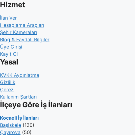
Hizmet
İlan Ver
Hesaplama Araçları
Şehir Kameraları
Blog & Faydalı Bilgiler
Üye Girişi
Kayıt Ol
Yasal
KVKK Aydınlatma
Gizlilik
Çerez
Kullanım Şartları
İlçeye Göre İş İlanları
Kocaeli İş İlanları
Başiskele
(120)
Çayırova
(50)