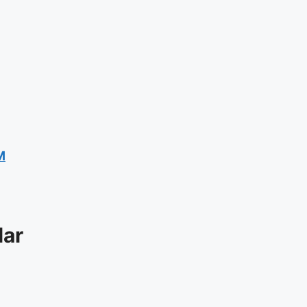
M
lar