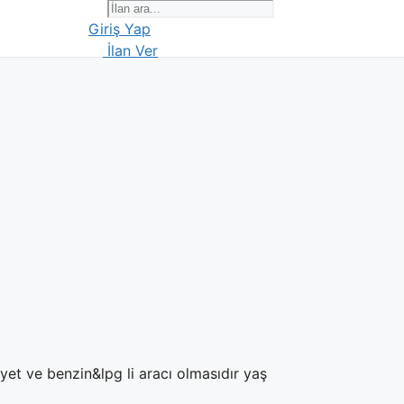
Giriş Yap
İlan Ver
iyet ve benzin&lpg li aracı olmasıdır yaş