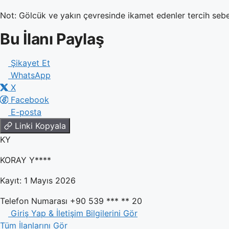
Not: Gölcük ve yakın çevresinde ikamet edenler tercih sebe
Bu İlanı Paylaş
Şikayet Et
WhatsApp
X
Facebook
E-posta
Linki Kopyala
KY
KORAY Y****
Kayıt: 1 Mayıs 2026
Telefon Numarası
+90 539 *** ** 20
Giriş Yap & İletişim Bilgilerini Gör
Tüm İlanlarını Gör