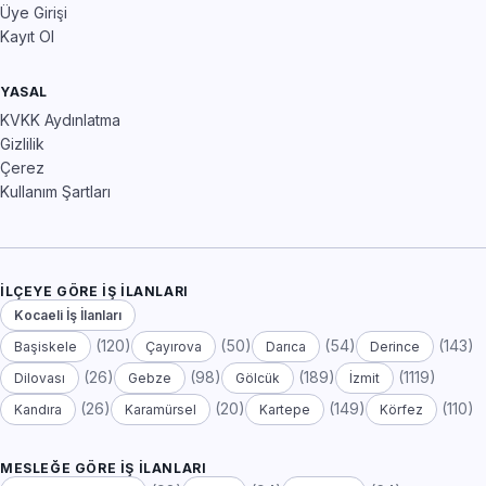
Üye Girişi
Kayıt Ol
YASAL
KVKK Aydınlatma
Gizlilik
Çerez
Kullanım Şartları
İLÇEYE GÖRE İŞ İLANLARI
Kocaeli İş İlanları
(120)
(50)
(54)
(143)
Başiskele
Çayırova
Darıca
Derince
(26)
(98)
(189)
(1119)
Dilovası
Gebze
Gölcük
İzmit
(26)
(20)
(149)
(110)
Kandıra
Karamürsel
Kartepe
Körfez
MESLEĞE GÖRE İŞ İLANLARI