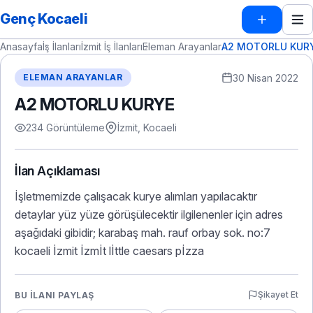
Genç Kocaeli
Anasayfa
İş İlanları
İzmit İş İlanları
Eleman Arayanlar
A2 MOTORLU KUR
30 Nisan 2022
ELEMAN ARAYANLAR
A2 MOTORLU KURYE
234 Görüntüleme
İzmit, Kocaeli
İlan Açıklaması
İşletmemizde çalışacak kurye alımları yapılacaktır
detaylar yüz yüze görüşülecektir ilgilenenler için adres
aşağıdaki gibidir; karabaş mah. rauf orbay sok. no:7
kocaeli İzmit İzmİt lİttle caesars pİzza
Şikayet Et
BU İLANI PAYLAŞ