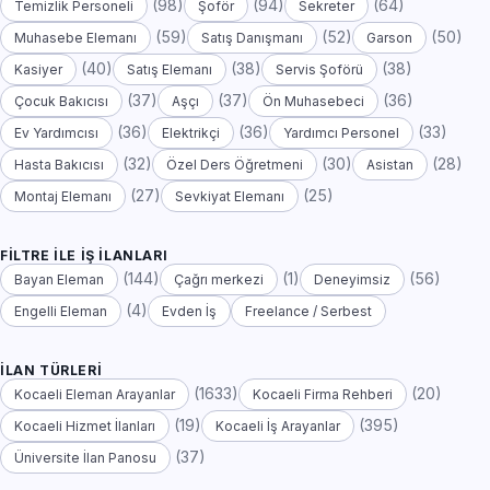
(98)
(94)
(64)
Temizlik Personeli
Şoför
Sekreter
(59)
(52)
(50)
Muhasebe Elemanı
Satış Danışmanı
Garson
(40)
(38)
(38)
Kasiyer
Satış Elemanı
Servis Şoförü
(37)
(37)
(36)
Çocuk Bakıcısı
Aşçı
Ön Muhasebeci
(36)
(36)
(33)
Ev Yardımcısı
Elektrikçi
Yardımcı Personel
(32)
(30)
(28)
Hasta Bakıcısı
Özel Ders Öğretmeni
Asistan
(27)
(25)
Montaj Elemanı
Sevkiyat Elemanı
FILTRE ILE İŞ İLANLARI
(144)
(1)
(56)
Bayan Eleman
Çağrı merkezi
Deneyimsiz
(4)
Engelli Eleman
Evden İş
Freelance / Serbest
İLAN TÜRLERI
(1633)
(20)
Kocaeli Eleman Arayanlar
Kocaeli Firma Rehberi
(19)
(395)
Kocaeli Hizmet İlanları
Kocaeli İş Arayanlar
(37)
Üniversite İlan Panosu