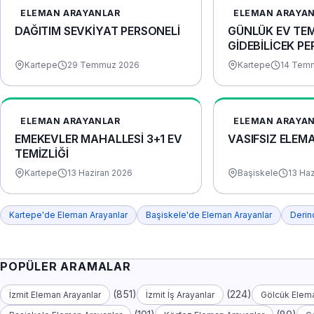
ELEMAN ARAYANLAR
ELEMAN ARAYA
DAĞITIM SEVKİYAT PERSONELİ
GÜNLÜK EV TEM
GİDEBİLİCEK P
Kartepe
29 Temmuz 2026
Kartepe
14 Tem
ELEMAN ARAYANLAR
ELEMAN ARAYA
EMEKEVLER MAHALLESİ 3+1 EV
VASIFSIZ ELEM
TEMİZLİĞİ
Kartepe
13 Haziran 2026
Başiskele
13 Ha
Kartepe'de Eleman Arayanlar
Başiskele'de Eleman Arayanlar
Derin
POPÜLER ARAMALAR
(851)
(224)
İzmit Eleman Arayanlar
İzmit İş Arayanlar
Gölcük Elema