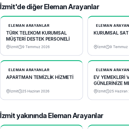
İzmit'de diğer Eleman Arayanlar
ELEMAN ARAYANLAR
ELEMAN ARAYA
TÜRK TELEKOM KURUMSAL
KURUMSAL SAT
MÜŞTERİ DESTEK PERSONELİ
İzmit
9 Temmuz 2026
İzmit
9 Temmuz 
ELEMAN ARAYANLAR
ELEMAN ARAYA
APARTMAN TEMİZLİK HİZMETİ
EV YEMEKLERİ 
GÜNLERİNİZE M
HAZIRLANIR
İzmit
25 Haziran 2026
İzmit
25 Haziran
İzmit yakınında Eleman Arayanlar