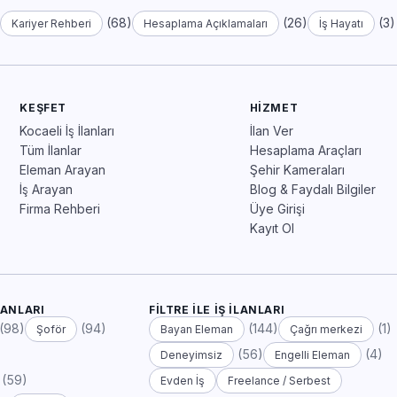
)
(68)
(26)
(3)
Kariyer Rehberi
Hesaplama Açıklamaları
İş Hayatı
KEŞFET
HIZMET
Kocaeli İş İlanları
İlan Ver
Tüm İlanlar
Hesaplama Araçları
Eleman Arayan
Şehir Kameraları
İş Arayan
Blog & Faydalı Bilgiler
Firma Rehberi
Üye Girişi
Kayıt Ol
LANLARI
FILTRE ILE İŞ İLANLARI
(98)
(94)
(144)
(1)
Şoför
Bayan Eleman
Çağrı merkezi
(56)
(4)
Deneyimsiz
Engelli Eleman
(59)
Evden İş
Freelance / Serbest