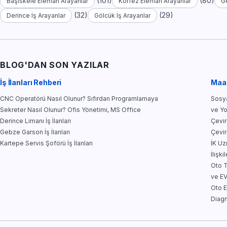
(101)
(80)
Başiskele Eleman Arayanlar
Körfez Eleman Arayanlar
G
(32)
(29)
Derince İş Arayanlar
Gölcük İş Arayanlar
BLOG'DAN SON YAZILAR
İş İlanları Rehberi
Maa
CNC Operatörü Nasıl Olunur? Sıfırdan Programlamaya
Sosya
Sekreter Nasıl Olunur? Ofis Yönetimi, MS Office
ve Y
Derince Limanı İş İlanları
Çevir
Gebze Garson İş İlanları
Çevir
Kartepe Servis Şoförü İş İlanları
İK Uz
İlişkil
Oto T
ve E
Oto E
Diagn