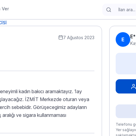
n Ver
İSİ
E*
7 Ağustos 2023
E
Ka
eneyimli kadın bakıcı aramaktayız. 1ay
başlayacağız. İZMİT Merkezde oturan veya
tercih sebebidir. Görüşecegimiz adayların
 aralığı ve sigara kullanmaması
Telefonu gö
Yer sağlayıc
saklamaktad