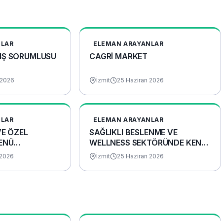
NLAR
ELEMAN ARAYANLAR
IŞ SORUMLUSU
CAGRİ MARKET
2026
İzmit
25 Haziran 2026
NLAR
ELEMAN ARAYANLAR
VE ÖZEL
​SAĞLIKLI BESLENME VE
ENÜ
WELLNESS SEKTÖRÜNDE KENDİ
İŞİNİ KUR!
 2026
İzmit
25 Haziran 2026