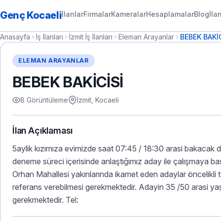
Genç Kocaeli
İlanlar
Firmalar
Kameralar
Hesaplamalar
Blog
İla
Anasayfa
İş İlanları
İzmit İş İlanları
Eleman Arayanlar
BEBEK BAKİC
ELEMAN ARAYANLAR
BEBEK BAKİCİSİ
8 Görüntüleme
İzmit, Kocaeli
İlan Açıklaması
5aylik kızımıza evimizde saat 07:45 / 18:30 arasi bakacak d
deneme süreci içerisinde anlaştığımız aday ile çalışmaya 
Orhan Mahallesi yakınlarında ikamet eden adaylar öncelikli 
referans verebilmesi gerekmektedir. Adayin 35 /50 arasi yaş
gerekmektedir. Tel: