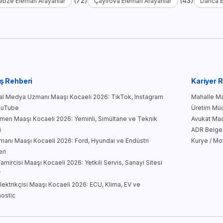
(72)
(43)
ebze Eleman Arayanlar
Çayırova Eleman Arayanlar
Darıca 
ş Rehberi
Kariyer 
l Medya Uzmanı Maaşı Kocaeli 2026: TikTok, Instagram
Mahalle Mar
ouTube
Üretim Müd
men Maaşı Kocaeli 2026: Yeminli, Simültane ve Teknik
Avukat Maa
i
ADR Belges
manı Maaşı Kocaeli 2026: Ford, Hyundai ve Endüstri
Kurye / Mo
eri
amircisi Maaşı Kocaeli 2026: Yetkili Servis, Sanayi Sitesi
V
lektrikçisi Maaşı Kocaeli 2026: ECU, Klima, EV ve
ostic