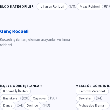
(170)
(81
BLOG KATEGORILERI
İş İlanları Rehberi
Maaş Rehberi
Genç Kocaeli
Kocaeli iş ilanları, eleman arayanlar ve firma
rehberi
İLÇEYE GÖRE İŞ İLANLARI
MESLEĞE GÖRE İŞ İ
Kocaeli İş İlanları
Temizlik Personeli
(120)
(50)
(64)
Başiskele
Çayırova
Sekreter
(54)
(143)
Darıca
Derince
Muhasebe Elemanı