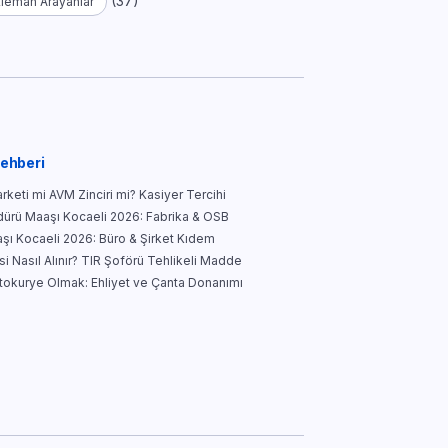
(37)
Eleman Arayanlar
Rehberi
keti mi AVM Zinciri mi? Kasiyer Tercihi
ürü Maaşı Kocaeli 2026: Fabrika & OSB
şı Kocaeli 2026: Büro & Şirket Kıdem
i Nasıl Alınır? TIR Şoförü Tehlikeli Madde
tokurye Olmak: Ehliyet ve Çanta Donanımı