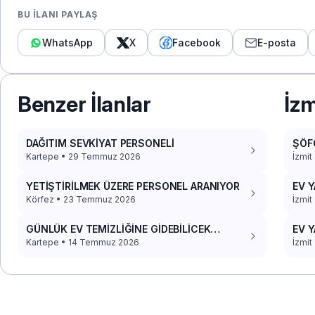
BU İLANI PAYLAŞ
WhatsApp
X
Facebook
E-posta
Benzer İlanlar
İzm
DAĞITIM SEVKİYAT PERSONELİ
ŞÖF
Kartepe • 29 Temmuz 2026
İzmit
YETİŞTİRİLMEK ÜZERE PERSONEL ARANIYOR
EV Y
Körfez • 23 Temmuz 2026
İzmit
GÜNLÜK EV TEMİZLİĞİNE GİDEBİLİCEK
EV Y
PERSONEL
Kartepe • 14 Temmuz 2026
İzmit