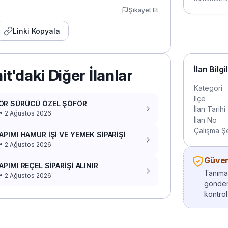
Şikayet Et
Linki Kopyala
İlan Bilgi
it'daki Diğer İlanlar
Kategori
İlçe
ÖR SÜRÜCÜ ÖZEL ŞÖFÖR
İlan Tarihi
 • 2 Ağustos 2026
İlan No
Çalışma Şe
APIMI HAMUR İŞİ VE YEMEK SİPARİŞİ
 • 2 Ağustos 2026
Güvenl
APIMI REÇEL SİPARİŞİ ALINIR
Tanımad
 • 2 Ağustos 2026
gönder
kontrol