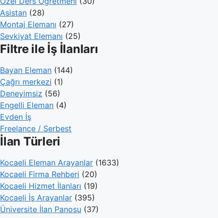
Özel Ders Öğretmeni
(30)
Asistan
(28)
Montaj Elemanı
(27)
Sevkiyat Elemanı
(25)
Filtre ile İş İlanları
Bayan Eleman
(144)
Çağrı merkezi
(1)
Deneyimsiz
(56)
Engelli Eleman
(4)
Evden İş
Freelance / Serbest
İlan Türleri
Kocaeli Eleman Arayanlar
(1633)
Kocaeli Firma Rehberi
(20)
Kocaeli Hizmet İlanları
(19)
Kocaeli İş Arayanlar
(395)
Üniversite İlan Panosu
(37)