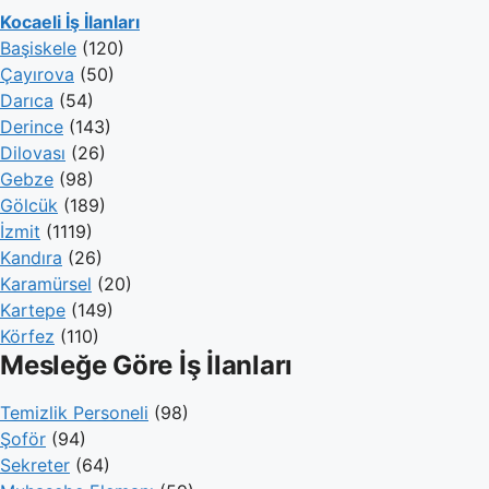
Kocaeli İş İlanları
Başiskele
(120)
Çayırova
(50)
Darıca
(54)
Derince
(143)
Dilovası
(26)
Gebze
(98)
Gölcük
(189)
İzmit
(1119)
Kandıra
(26)
Karamürsel
(20)
Kartepe
(149)
Körfez
(110)
Mesleğe Göre İş İlanları
Temizlik Personeli
(98)
Şoför
(94)
Sekreter
(64)