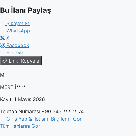
Bu İlanı Paylaş
Şikayet Et
WhatsApp
X
Facebook
E-posta
Linki Kopyala
Mİ
MERT İ****
Kayıt: 1 Mayıs 2026
Telefon Numarası
+90 545 *** ** 74
Giriş Yap & İletişim Bilgilerini Gör
Tüm İlanlarını Gör