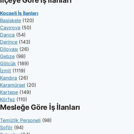
İlçeye Göre İş İlanları
Kocaeli İş İlanları
Başiskele
(120)
Çayırova
(50)
Darıca
(54)
Derince
(143)
Dilovası
(26)
Gebze
(98)
Gölcük
(189)
İzmit
(1119)
Kandıra
(26)
Karamürsel
(20)
Kartepe
(149)
Körfez
(110)
Mesleğe Göre İş İlanları
Temizlik Personeli
(98)
Şoför
(94)