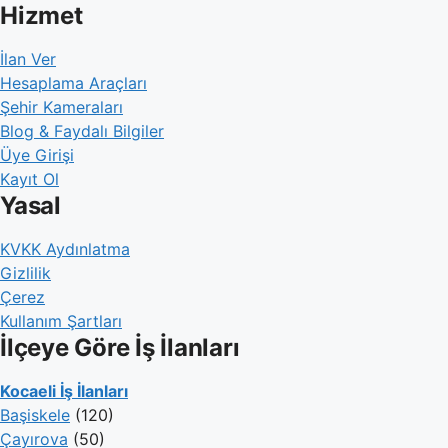
Hizmet
İlan Ver
Hesaplama Araçları
Şehir Kameraları
Blog & Faydalı Bilgiler
Üye Girişi
Kayıt Ol
Yasal
KVKK Aydınlatma
Gizlilik
Çerez
Kullanım Şartları
İlçeye Göre İş İlanları
Kocaeli İş İlanları
Başiskele
(120)
Çayırova
(50)