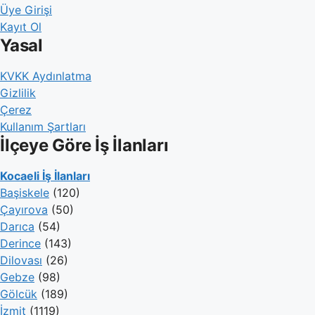
Üye Girişi
Kayıt Ol
Yasal
KVKK Aydınlatma
Gizlilik
Çerez
Kullanım Şartları
İlçeye Göre İş İlanları
Kocaeli İş İlanları
Başiskele
(120)
Çayırova
(50)
Darıca
(54)
Derince
(143)
Dilovası
(26)
Gebze
(98)
Gölcük
(189)
İzmit
(1119)