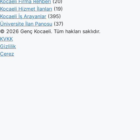
Kocaeli Firma Rehberi
(20)
Kocaeli Hizmet İlanları
(19)
Kocaeli İş Arayanlar
(395)
Üniversite İlan Panosu
(37)
© 2026 Genç Kocaeli. Tüm hakları saklıdır.
KVKK
Gizlilik
Çerez
Genç Kocaeli
İlanlar
Firmalar
Kameralar
Hesaplamalar
Blog
İlan Ver
Giriş Yap
Hesabınız yok mu?
Kayıt olun