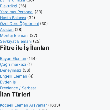
Ev Yardımcısı
(36)
Elektrikçi
(36)
Yardımcı Personel
(33)
Hasta Bakıcısı
(32)
Özel Ders Öğretmeni
(30)
Asistan
(28)
Montaj Elemanı
(27)
Sevkiyat Elemanı
(25)
Filtre ile İş İlanları
Bayan Eleman
(144)
Çağrı merkezi
(1)
Deneyimsiz
(56)
Engelli Eleman
(4)
Evden İş
Freelance / Serbest
İlan Türleri
Kocaeli Eleman Arayanlar
(1633)