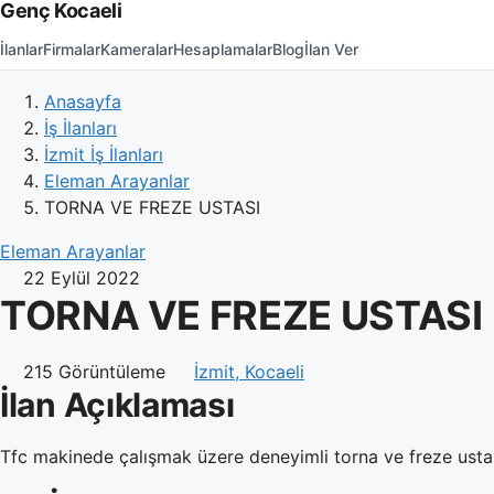
Genç Kocaeli
İlanlar
Firmalar
Kameralar
Hesaplamalar
Blog
İlan Ver
Anasayfa
İş İlanları
İzmit İş İlanları
Eleman Arayanlar
TORNA VE FREZE USTASI
Eleman Arayanlar
22 Eylül 2022
TORNA VE FREZE USTASI
215 Görüntüleme
İzmit, Kocaeli
İlan Açıklaması
Tfc makinede çalışmak üzere deneyimli torna ve freze ustal