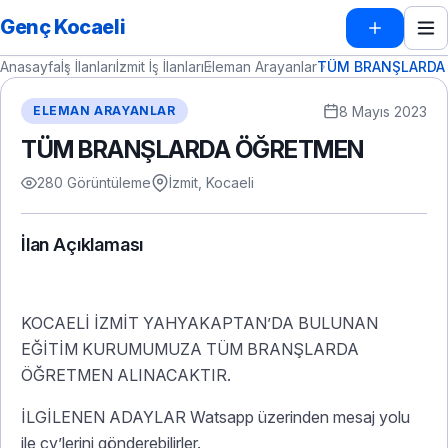
Genç Kocaeli
Anasayfa
İş İlanları
İzmit İş İlanları
Eleman Arayanlar
TÜM BRANŞLARDA
8 Mayıs 2023
ELEMAN ARAYANLAR
TÜM BRANŞLARDA ÖĞRETMEN
280 Görüntüleme
İzmit, Kocaeli
İlan Açıklaması
KOCAELİ İZMİT YAHYAKAPTAN’DA BULUNAN
EĞİTİM KURUMUMUZA TÜM BRANŞLARDA
ÖĞRETMEN ALINACAKTIR.
İLGİLENEN ADAYLAR Watsapp üzerinden mesaj yolu
ile cv’lerini gönderebilirler.