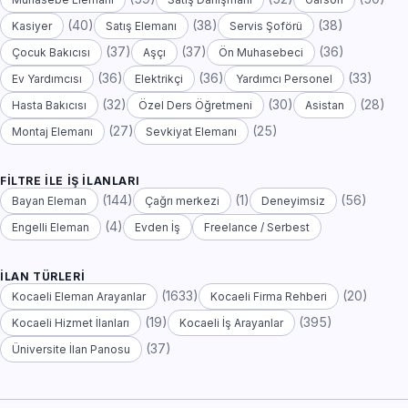
(40)
(38)
(38)
Kasiyer
Satış Elemanı
Servis Şoförü
(37)
(37)
(36)
Çocuk Bakıcısı
Aşçı
Ön Muhasebeci
(36)
(36)
(33)
Ev Yardımcısı
Elektrikçi
Yardımcı Personel
(32)
(30)
(28)
Hasta Bakıcısı
Özel Ders Öğretmeni
Asistan
(27)
(25)
Montaj Elemanı
Sevkiyat Elemanı
FILTRE ILE İŞ İLANLARI
(144)
(1)
(56)
Bayan Eleman
Çağrı merkezi
Deneyimsiz
(4)
Engelli Eleman
Evden İş
Freelance / Serbest
İLAN TÜRLERI
(1633)
(20)
Kocaeli Eleman Arayanlar
Kocaeli Firma Rehberi
(19)
(395)
Kocaeli Hizmet İlanları
Kocaeli İş Arayanlar
(37)
Üniversite İlan Panosu