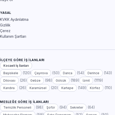
YASAL
KVKK Aydınlatma
Gizlilik
Çerez
Kullanım Şartları
İLÇEYE GÖRE İŞ İLANLARI
Kocaeli İş İlanları
(120)
(50)
(54)
(143)
Başiskele
Çayırova
Darıca
Derince
(26)
(98)
(189)
(1119)
Dilovası
Gebze
Gölcük
İzmit
(26)
(20)
(149)
(110)
Kandıra
Karamürsel
Kartepe
Körfez
MESLEĞE GÖRE İŞ İLANLARI
(98)
(94)
(64)
Temizlik Personeli
Şoför
Sekreter
(59)
(52)
(50)
Muhasebe Elemanı
Satış Danışmanı
Garson