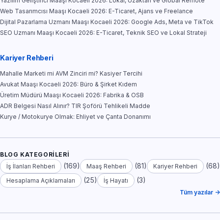
Yazılım Geliştirici Maaşı Kocaeli 2026: Lokal, Uzaktan ve Global Remote
Web Tasarımcısı Maaşı Kocaeli 2026: E-Ticaret, Ajans ve Freelance
Dijital Pazarlama Uzmanı Maaşı Kocaeli 2026: Google Ads, Meta ve TikTok
SEO Uzmanı Maaşı Kocaeli 2026: E-Ticaret, Teknik SEO ve Lokal Strateji
Kariyer Rehberi
Mahalle Marketi mi AVM Zinciri mi? Kasiyer Tercihi
Avukat Maaşı Kocaeli 2026: Büro & Şirket Kıdem
Üretim Müdürü Maaşı Kocaeli 2026: Fabrika & OSB
ADR Belgesi Nasıl Alınır? TIR Şoförü Tehlikeli Madde
Kurye / Motokurye Olmak: Ehliyet ve Çanta Donanımı
BLOG KATEGORILERI
(169)
(81)
(68)
İş İlanları Rehberi
Maaş Rehberi
Kariyer Rehberi
(25)
(3)
Hesaplama Açıklamaları
İş Hayatı
Tüm yazılar →