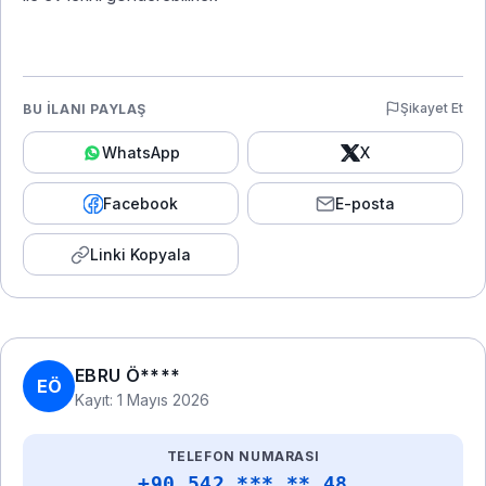
Şikayet Et
BU İLANI PAYLAŞ
WhatsApp
X
Facebook
E-posta
Linki Kopyala
EBRU Ö****
EÖ
Kayıt: 1 Mayıs 2026
TELEFON NUMARASI
+90 542 *** ** 48