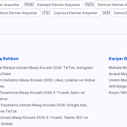
(159)
(125)
n Arayanlar
Kartepe Eleman Arayanlar
Derince Eleman A
(72)
(43)
ebze Eleman Arayanlar
Çayırova Eleman Arayanlar
Darıca 
ş Rehberi
Kariyer 
l Medya Uzmanı Maaşı Kocaeli 2026: TikTok, Instagram
Mahalle Mar
ouTube
Avukat Maa
ım Geliştirici Maaşı Kocaeli 2026: Lokal, Uzaktan ve Global
Üretim Müd
te
ADR Belges
asarımcısı Maaşı Kocaeli 2026: E-Ticaret, Ajans ve
Kurye / Mo
lance
al Pazarlama Uzmanı Maaşı Kocaeli 2026: Google Ads,
 ve TikTok
zmanı Maaşı Kocaeli 2026: E-Ticaret, Teknik SEO ve
 Strateji