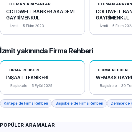
ELEMAN ARAYANLAR
ELEMAN ARAYA
COLDWELL BANKER AKADEMİ
COLDWELL BAN
GAYRİMENKUL
GAYRİMENKUL
İzmit
5 Ekim 2023
İzmit
5 Ekim 202
İzmit yakınında Firma Rehberi
FIRMA REHBERI
FIRMA REHBERI
İNŞAAT TEKNİKERİ
WEMAKS GAYR
Başiskele
5 Eylül 2025
Başiskele
30 T
Kartepe'de Firma Rehberi
Başiskele'de Firma Rehberi
Derince'de 
POPÜLER ARAMALAR