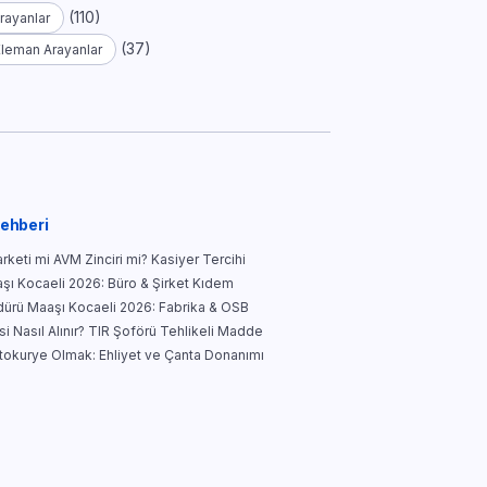
(110)
rayanlar
(37)
Eleman Arayanlar
Rehberi
keti mi AVM Zinciri mi? Kasiyer Tercihi
şı Kocaeli 2026: Büro & Şirket Kıdem
ürü Maaşı Kocaeli 2026: Fabrika & OSB
i Nasıl Alınır? TIR Şoförü Tehlikeli Madde
tokurye Olmak: Ehliyet ve Çanta Donanımı