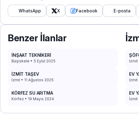
WhatsApp
X
Facebook
E-posta
Benzer İlanlar
İzm
İNŞAAT TEKNİKERİ
ŞÖF
Başiskele • 5 Eylül 2025
İzmit
İZMİT TAŞEV
EV Y
İzmit • 11 Ağustos 2025
İzmit
KÖRFEZ SU ARITMA
EV Y
Körfez • 19 Mayıs 2024
İzmit