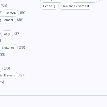
(59)
Evden İş
Freelance / Serbest
2)
(50)
Garson
(38)
ş Elemanı
)
(37)
Aşçı
6)
(36)
Elektrikçi
(33)
(30)
(27)
aj Elemanı
25)