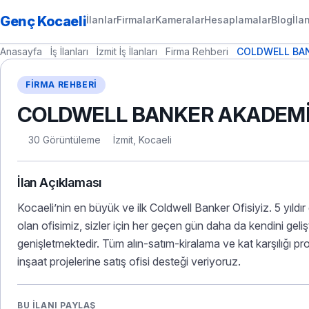
Genç Kocaeli
İlanlar
Firmalar
Kameralar
Hesaplamalar
Blog
İla
Anasayfa
İş İlanları
İzmit İş İlanları
Firma Rehberi
COLDWELL BA
FIRMA REHBERI
COLDWELL BANKER AKADEMİ
30 Görüntüleme
İzmit, Kocaeli
İlan Açıklaması
Kocaeli’nin en büyük ve ilk Coldwell Banker Ofisiyiz. 5 yıld
olan ofisimiz, sizler için her geçen gün daha da kendini geli
genişletmektedir. Tüm alın-satım-kiralama ve kat karşılığı proje
inşaat projelerine satış ofisi desteği veriyoruz.
BU İLANI PAYLAŞ