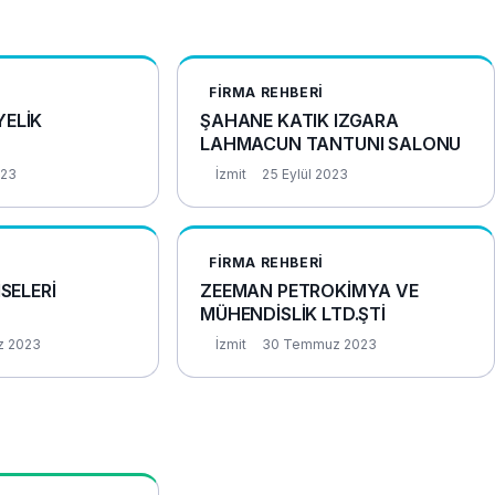
FIRMA REHBERI
YELİK
ŞAHANE KATIK IZGARA
LAHMACUN TANTUNI SALONU
023
İzmit
25 Eylül 2023
FIRMA REHBERI
İSELERİ
ZEEMAN PETROKİMYA VE
MÜHENDİSLİK LTD.ŞTİ
 2023
İzmit
30 Temmuz 2023