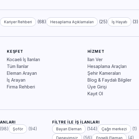
)
(68)
(25)
(3)
Kariyer Rehberi
Hesaplama Açıklamaları
İş Hayatı
KEŞFET
HIZMET
Kocaeli İş İlanları
İlan Ver
Tüm İlanlar
Hesaplama Araçları
Eleman Arayan
Şehir Kameraları
İş Arayan
Blog & Faydalı Bilgiler
Firma Rehberi
Üye Girişi
Kayıt Ol
LANLARI
FILTRE ILE İŞ İLANLARI
(98)
(94)
(144)
(1)
Şoför
Bayan Eleman
Çağrı merkezi
(56)
(4)
Deneyimsiz
Engelli Eleman