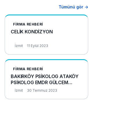
Tümünü gör →
FIRMA REHBERI
CELİK KONDİZYON
İzmit
11 Eylül 2023
FIRMA REHBERI
BAKIRKÖY PSİKOLOG ATAKÖY
PSİKOLOG EMDR GÜLCEM
YILDIRIM BAKIRKÖY
İzmit
30 Temmuz 2023
PSİKOLOJİK DANIŞMA MERKEZİ