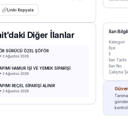
Linki Kopyala
İlan Bilgi
it'daki Diğer İlanlar
Kategori
İlçe
ÖR SÜRÜCÜ ÖZEL ŞÖFÖR
İl
 • 2 Ağustos 2026
İlan Tarihi
İlan No
APIMI HAMUR İŞİ VE YEMEK SİPARİŞİ
Çalışma Şe
 • 2 Ağustos 2026
APIMI REÇEL SİPARİŞİ ALINIR
Güvenl
 • 2 Ağustos 2026
Tanımad
gönder
kontrol