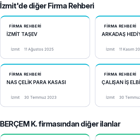
İzmit'de diğer Firma Rehberi
FIRMA REHBERI
FIRMA REHBERI
İZMİT TAŞEV
ARKADAŞ HEDİ
İzmit
11 Ağustos 2025
İzmit
11 Kasım 2
FIRMA REHBERI
FIRMA REHBERI
NAS ÇELİK PARA KASASI
ÇALIŞAN İŞ ELB
İzmit
30 Temmuz 2023
İzmit
30 Temmuz
BERÇEM K. firmasından diğer ilanlar