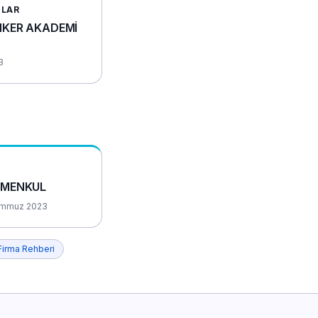
NLAR
KER AKADEMİ
3
İMENKUL
emmuz 2023
Firma Rehberi