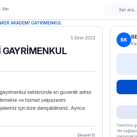
n Ver
NKER AKADEMİ GAYRİMENKUL
B
5 Ekim 2023
BK
Ka
 GAYRİMENKUL
ır gayrimenkul sektöründe en güvenilir adres
ştirmekte ve hizmet yelpazesini
leriniz için bize danışabilirsiniz. Ayrıca
Telefonu gö
Yer sağlayıc
Şikayet Et
saklamaktad