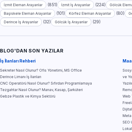
(851)
(224)
İzmit Eleman Arayanlar
İzmit İş Arayanlar
Gölcük Elema
(101)
(80)
Başiskele Eleman Arayanlar
Körfez Eleman Arayanlar
G
(32)
(29)
Derince İş Arayanlar
Gölcük İş Arayanlar
BLOG'DAN SON YAZILAR
İş İlanları Rehberi
Maa
Sekreter Nasıl Olunur? Ofis Yönetimi, MS Office
Sosya
Derince Limanı İş İlanları
ve Y
CNC Operatörü Nasıl Olunur? Sıfırdan Programlamaya
Yazıl
Tezgahtar Nasıl Olunur? Manav, Kasap, Şarküteri
Remo
Gebze Plastik ve Kimya Sektörü
Web T
Free
Dijit
Meta
SEO U
Lokal