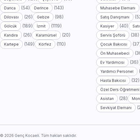
(54)
(143)
Darıca
Derince
Muhasebe Elemanı
(26)
(98)
(5
Dilovası
Gebze
Satış Danışmanı
(189)
(1119)
(40)
Gölcük
İzmit
Kasiyer
Satı
(26)
(20)
(38)
Kandıra
Karamürsel
Servis Şoförü
(149)
(110)
(37
Kartepe
Körfez
Çocuk Bakıcısı
(3
Ön Muhasebeci
(36)
Ev Yardımcısı
Yardımcı Personel
(32)
Hasta Bakıcısı
Özel Ders Öğretmeni
(28)
Asistan
Mont
(
Sevkiyat Elemanı
© 2026 Genç Kocaeli. Tüm hakları saklıdır.