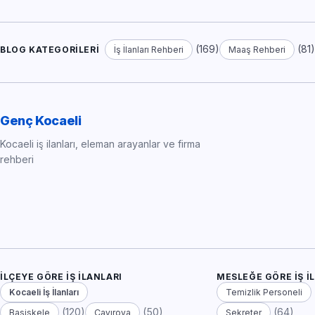
(169)
(81
BLOG KATEGORILERI
İş İlanları Rehberi
Maaş Rehberi
Genç Kocaeli
Kocaeli iş ilanları, eleman arayanlar ve firma
rehberi
İLÇEYE GÖRE İŞ İLANLARI
MESLEĞE GÖRE İŞ İ
Kocaeli İş İlanları
Temizlik Personeli
(120)
(50)
(64)
Başiskele
Çayırova
Sekreter