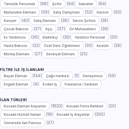
(98)
(94)
(64)
Temizlik Personeli
Şoför
Sekreter
(59)
(52)
(50)
Muhasebe Elemanı
Satış Danışmanı
Garson
(40)
(38)
(38)
Kasiyer
Satış Elemanı
Servis Şoförü
(37)
(37)
(36)
Çocuk Bakıcısı
Aşçı
Ön Muhasebeci
(36)
(36)
(33)
Ev Yardımcısı
Elektrikçi
Yardımcı Personel
(32)
(30)
(28)
Hasta Bakıcısı
Özel Ders Öğretmeni
Asistan
(27)
(25)
Montaj Elemanı
Sevkiyat Elemanı
FILTRE ILE İŞ İLANLARI
(144)
(1)
(56)
Bayan Eleman
Çağrı merkezi
Deneyimsiz
(4)
Engelli Eleman
Evden İş
Freelance / Serbest
İLAN TÜRLERI
(1633)
(20)
Kocaeli Eleman Arayanlar
Kocaeli Firma Rehberi
(19)
(395)
Kocaeli Hizmet İlanları
Kocaeli İş Arayanlar
(37)
Üniversite İlan Panosu