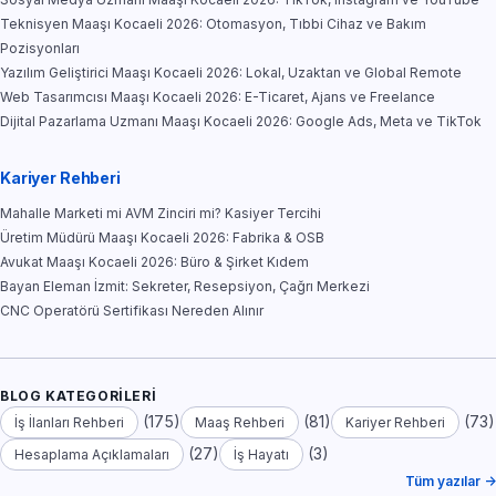
Teknisyen Maaşı Kocaeli 2026: Otomasyon, Tıbbi Cihaz ve Bakım
Pozisyonları
Yazılım Geliştirici Maaşı Kocaeli 2026: Lokal, Uzaktan ve Global Remote
Web Tasarımcısı Maaşı Kocaeli 2026: E-Ticaret, Ajans ve Freelance
Dijital Pazarlama Uzmanı Maaşı Kocaeli 2026: Google Ads, Meta ve TikTok
Kariyer Rehberi
Mahalle Marketi mi AVM Zinciri mi? Kasiyer Tercihi
Üretim Müdürü Maaşı Kocaeli 2026: Fabrika & OSB
Avukat Maaşı Kocaeli 2026: Büro & Şirket Kıdem
Bayan Eleman İzmit: Sekreter, Resepsiyon, Çağrı Merkezi
CNC Operatörü Sertifikası Nereden Alınır
BLOG KATEGORILERI
(175)
(81)
(73)
İş İlanları Rehberi
Maaş Rehberi
Kariyer Rehberi
(27)
(3)
Hesaplama Açıklamaları
İş Hayatı
Tüm yazılar →