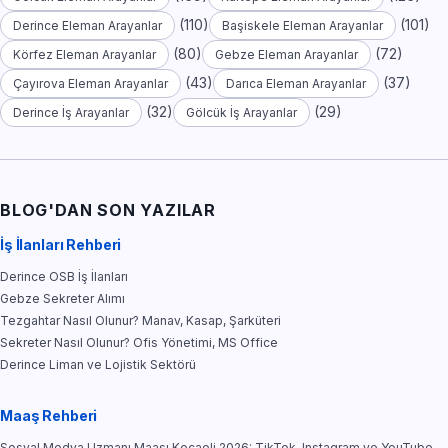
(110)
(101)
Derince Eleman Arayanlar
Başiskele Eleman Arayanlar
(80)
(72)
Körfez Eleman Arayanlar
Gebze Eleman Arayanlar
(43)
(37)
Çayırova Eleman Arayanlar
Darıca Eleman Arayanlar
(32)
(29)
Derince İş Arayanlar
Gölcük İş Arayanlar
BLOG'DAN SON YAZILAR
İş İlanları Rehberi
Derince OSB İş İlanları
Gebze Sekreter Alımı
Tezgahtar Nasıl Olunur? Manav, Kasap, Şarküteri
Sekreter Nasıl Olunur? Ofis Yönetimi, MS Office
Derince Liman ve Lojistik Sektörü
Maaş Rehberi
Sosyal Medya Uzmanı Maaşı Kocaeli 2026: TikTok, Instagram ve YouTube