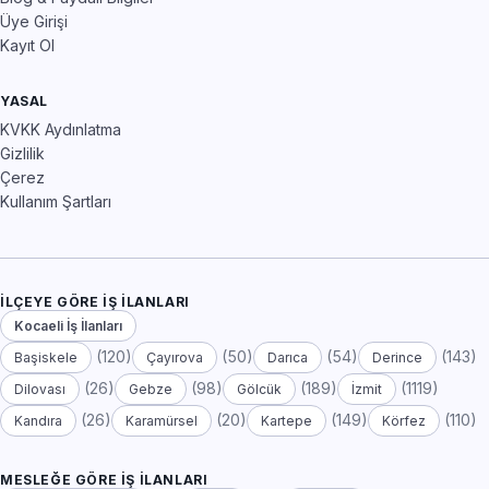
Üye Girişi
Kayıt Ol
YASAL
KVKK Aydınlatma
Gizlilik
Çerez
Kullanım Şartları
İLÇEYE GÖRE İŞ İLANLARI
Kocaeli İş İlanları
(120)
(50)
(54)
(143)
Başiskele
Çayırova
Darıca
Derince
(26)
(98)
(189)
(1119)
Dilovası
Gebze
Gölcük
İzmit
(26)
(20)
(149)
(110)
Kandıra
Karamürsel
Kartepe
Körfez
MESLEĞE GÖRE İŞ İLANLARI