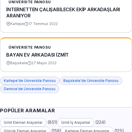
ÜNIVERSITE PANOSU
İNTERNETTEN ÇALIŞABİLECEK EKİP ARKADAŞLARI
ARANIYOR
Kartepe
17 Temmuz 2022
ÜNIVERSITE PANOSU
BAYAN EV ARKADASI İZMİT
Başiskele
27 Mayıs 2022
Kartepe'de Üniversite Panosu
Başiskele'de Üniversite Panosu
Derince'de Üniversite Panosu
POPÜLER ARAMALAR
(851)
(224)
İzmit Eleman Arayanlar
İzmit İş Arayanlar
(159)
(125)
Gölcük Eleman Arayanlar
Kartepe Eleman Arayanlar