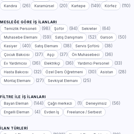
(26)
(20)
(149)
(110)
Kandıra
Karamürsel
Kartepe
Körfez
MESLEĞE GÖRE İŞ İLANLARI
(98)
(94)
(64)
Temizlik Personeli
Şoför
Sekreter
(59)
(52)
(50)
Muhasebe Elemanı
Satış Danışmanı
Garson
(40)
(38)
(38)
Kasiyer
Satış Elemanı
Servis Şoförü
(37)
(37)
(36)
Çocuk Bakıcısı
Aşçı
Ön Muhasebeci
(36)
(36)
(33)
Ev Yardımcısı
Elektrikçi
Yardımcı Personel
(32)
(30)
(28)
Hasta Bakıcısı
Özel Ders Öğretmeni
Asistan
(27)
(25)
Montaj Elemanı
Sevkiyat Elemanı
FILTRE ILE İŞ İLANLARI
(144)
(1)
(56)
Bayan Eleman
Çağrı merkezi
Deneyimsiz
(4)
Engelli Eleman
Evden İş
Freelance / Serbest
İLAN TÜRLERI