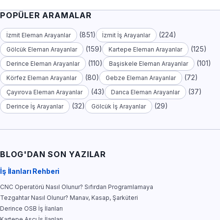
POPÜLER ARAMALAR
(851)
(224)
İzmit Eleman Arayanlar
İzmit İş Arayanlar
(159)
(125)
Gölcük Eleman Arayanlar
Kartepe Eleman Arayanlar
(110)
(101)
Derince Eleman Arayanlar
Başiskele Eleman Arayanlar
(80)
(72)
Körfez Eleman Arayanlar
Gebze Eleman Arayanlar
(43)
(37)
Çayırova Eleman Arayanlar
Darıca Eleman Arayanlar
(32)
(29)
Derince İş Arayanlar
Gölcük İş Arayanlar
BLOG'DAN SON YAZILAR
İş İlanları Rehberi
CNC Operatörü Nasıl Olunur? Sıfırdan Programlamaya
Tezgahtar Nasıl Olunur? Manav, Kasap, Şarküteri
Derince OSB İş İlanları
Kartepe Aşçı İş İlanları