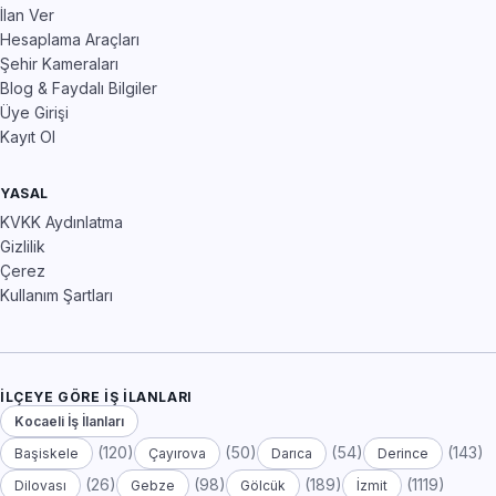
İlan Ver
Hesaplama Araçları
Şehir Kameraları
Blog & Faydalı Bilgiler
Üye Girişi
Kayıt Ol
YASAL
KVKK Aydınlatma
Gizlilik
Çerez
Kullanım Şartları
İLÇEYE GÖRE İŞ İLANLARI
Kocaeli İş İlanları
(120)
(50)
(54)
(143)
Başiskele
Çayırova
Darıca
Derince
(26)
(98)
(189)
(1119)
Dilovası
Gebze
Gölcük
İzmit