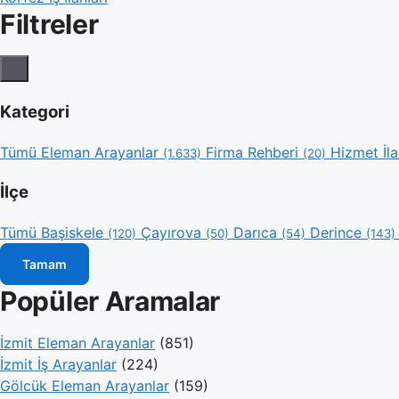
Filtreler
Kategori
Tümü
Eleman Arayanlar
Firma Rehberi
Hizmet İla
(1.633)
(20)
İlçe
Tümü
Başiskele
Çayırova
Darıca
Derince
(120)
(50)
(54)
(143)
Tamam
Popüler Aramalar
İzmit Eleman Arayanlar
(851)
İzmit İş Arayanlar
(224)
Gölcük Eleman Arayanlar
(159)