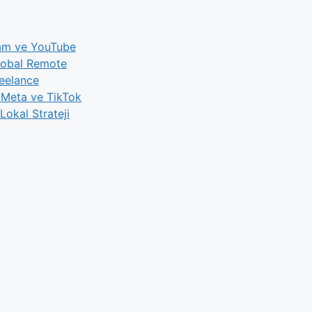
ram ve YouTube
Global Remote
reelance
 Meta ve TikTok
okal Strateji