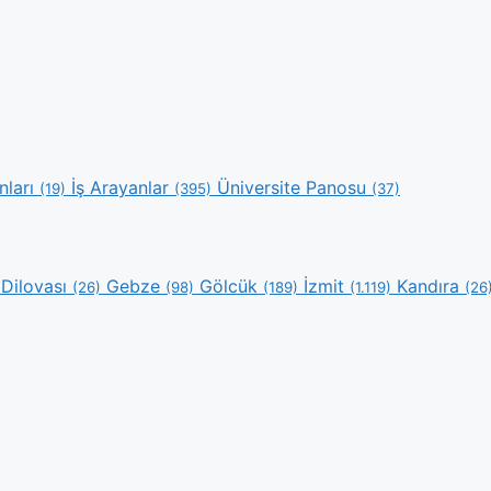
nları
İş Arayanlar
Üniversite Panosu
(19)
(395)
(37)
Dilovası
Gebze
Gölcük
İzmit
Kandıra
(26)
(98)
(189)
(1.119)
(26