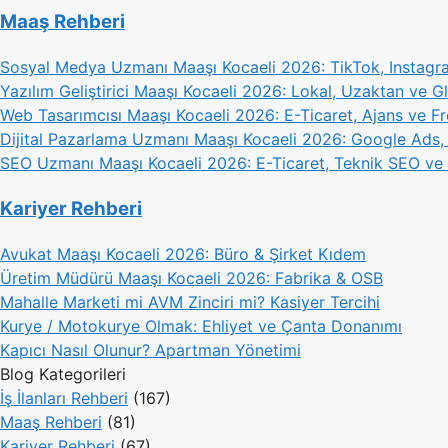
Maaş Rehberi
Sosyal Medya Uzmanı Maaşı Kocaeli 2026: TikTok, Instag
Yazılım Geliştirici Maaşı Kocaeli 2026: Lokal, Uzaktan ve 
Web Tasarımcısı Maaşı Kocaeli 2026: E-Ticaret, Ajans ve F
Dijital Pazarlama Uzmanı Maaşı Kocaeli 2026: Google Ads,
SEO Uzmanı Maaşı Kocaeli 2026: E-Ticaret, Teknik SEO ve L
Kariyer Rehberi
Avukat Maaşı Kocaeli 2026: Büro & Şirket Kıdem
Üretim Müdürü Maaşı Kocaeli 2026: Fabrika & OSB
Mahalle Marketi mi AVM Zinciri mi? Kasiyer Tercihi
Kurye / Motokurye Olmak: Ehliyet ve Çanta Donanımı
Kapıcı Nasıl Olunur? Apartman Yönetimi
Blog Kategorileri
İş İlanları Rehberi
(167)
Maaş Rehberi
(81)
Kariyer Rehberi
(67)