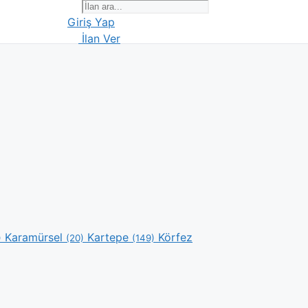
Giriş Yap
İlan Ver
Karamürsel
Kartepe
Körfez
)
(20)
(149)