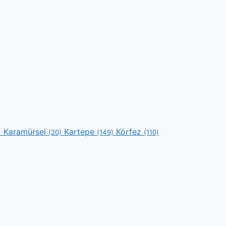
Karamürsel
Kartepe
Körfez
)
(20)
(149)
(110)