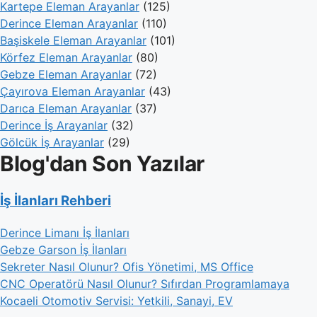
Kartepe Eleman Arayanlar
(125)
Derince Eleman Arayanlar
(110)
Başiskele Eleman Arayanlar
(101)
Körfez Eleman Arayanlar
(80)
Gebze Eleman Arayanlar
(72)
Çayırova Eleman Arayanlar
(43)
Darıca Eleman Arayanlar
(37)
Derince İş Arayanlar
(32)
Gölcük İş Arayanlar
(29)
Blog'dan Son Yazılar
İş İlanları Rehberi
Derince Limanı İş İlanları
Gebze Garson İş İlanları
Sekreter Nasıl Olunur? Ofis Yönetimi, MS Office
CNC Operatörü Nasıl Olunur? Sıfırdan Programlamaya
Kocaeli Otomotiv Servisi: Yetkili, Sanayi, EV