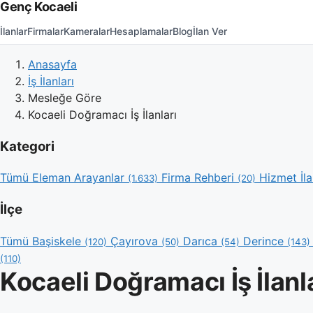
Genç Kocaeli
İlanlar
Firmalar
Kameralar
Hesaplamalar
Blog
İlan Ver
Anasayfa
İş İlanları
Mesleğe Göre
Kocaeli Doğramacı İş İlanları
Kategori
Tümü
Eleman Arayanlar
Firma Rehberi
Hizmet İla
(1.633)
(20)
İlçe
Tümü
Başiskele
Çayırova
Darıca
Derince
(120)
(50)
(54)
(143)
(110)
Kocaeli Doğramacı İş İlanl