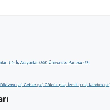
nları
İş Arayanlar
Üniversite Panosu
(19)
(395)
(37)
Dilovası
Gebze
Gölcük
İzmit
Kandıra
(26)
(98)
(189)
(1.119)
(26
arı