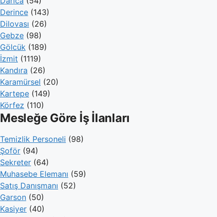
Darıca
(54)
Derince
(143)
Dilovası
(26)
Gebze
(98)
Gölcük
(189)
İzmit
(1119)
Kandıra
(26)
Karamürsel
(20)
Kartepe
(149)
Körfez
(110)
Mesleğe Göre İş İlanları
Temizlik Personeli
(98)
Şoför
(94)
Sekreter
(64)
Muhasebe Elemanı
(59)
Satış Danışmanı
(52)
Garson
(50)
Kasiyer
(40)