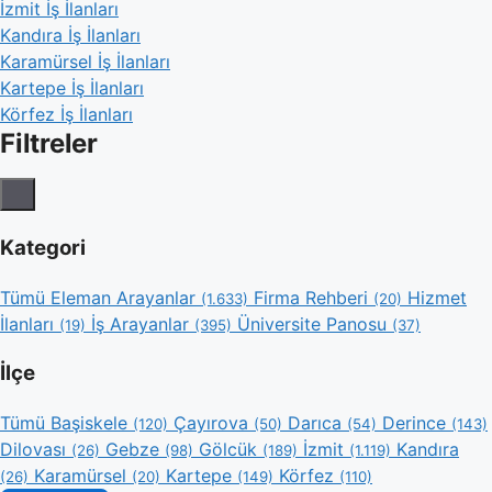
İzmit İş İlanları
Kandıra İş İlanları
Karamürsel İş İlanları
Kartepe İş İlanları
Körfez İş İlanları
Filtreler
Kategori
Tümü
Eleman Arayanlar
Firma Rehberi
Hizmet
(1.633)
(20)
İlanları
İş Arayanlar
Üniversite Panosu
(19)
(395)
(37)
İlçe
Tümü
Başiskele
Çayırova
Darıca
Derince
(120)
(50)
(54)
(143)
Dilovası
Gebze
Gölcük
İzmit
Kandıra
(26)
(98)
(189)
(1.119)
Karamürsel
Kartepe
Körfez
(26)
(20)
(149)
(110)