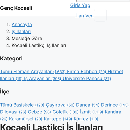
Giriş Yap
Genç Kocaeli
İlan Ver
Anasayfa
İş İlanları
Mesleğe Göre
Kocaeli Lastikçi İş İlanları
Kategori
Tümü
Eleman Arayanlar
Firma Rehberi
Hizmet
(1.633)
(20)
İlanları
İş Arayanlar
Üniversite Panosu
(19)
(395)
(37)
İlçe
Tümü
Başiskele
Çayırova
Darıca
Derince
(120)
(50)
(54)
(143)
Dilovası
Gebze
Gölcük
İzmit
Kandıra
(26)
(98)
(189)
(1.119)
Karamürsel
Kartepe
Körfez
(26)
(20)
(149)
(110)
Kocaeli Lastikçi İş İlanları