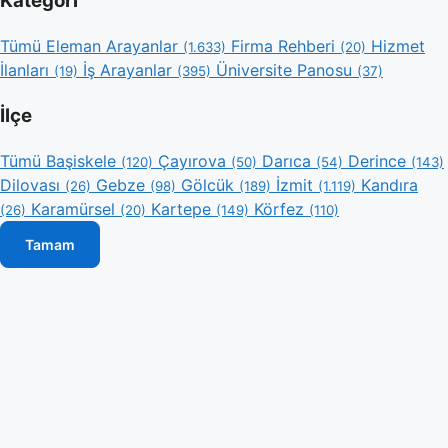
Kategori
Tümü
Eleman Arayanlar
Firma Rehberi
Hizmet
(1.633)
(20)
İlanları
İş Arayanlar
Üniversite Panosu
(19)
(395)
(37)
İlçe
Tümü
Başiskele
Çayırova
Darıca
Derince
(120)
(50)
(54)
(143)
Dilovası
Gebze
Gölcük
İzmit
Kandıra
(26)
(98)
(189)
(1.119)
Karamürsel
Kartepe
Körfez
(26)
(20)
(149)
(110)
Tamam