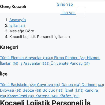
Giriş Yap
Genç Kocaeli
İlan Ver
Anasayfa
İş İlanları
Mesleğe Göre
Kocaeli Lojistik Personeli İş İlanları
Kategori
Tümü
Eleman Arayanlar
Firma Rehberi
Hizmet
(1.633)
(20)
İlanları
İş Arayanlar
Üniversite Panosu
(19)
(395)
(37)
İlçe
Tümü
Başiskele
Çayırova
Darıca
Derince
(120)
(50)
(54)
(143)
Dilovası
Gebze
Gölcük
İzmit
Kandıra
(26)
(98)
(189)
(1.119)
Karamürsel
Kartepe
Körfez
(26)
(20)
(149)
(110)
Kocaeli Lojistik Personeli İş