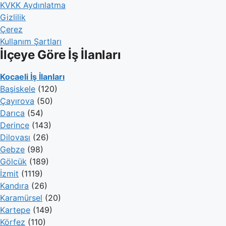
KVKK Aydınlatma
Gizlilik
Çerez
Kullanım Şartları
İlçeye Göre İş İlanları
Kocaeli İş İlanları
Başiskele
(120)
Çayırova
(50)
Darıca
(54)
Derince
(143)
Dilovası
(26)
Gebze
(98)
Gölcük
(189)
İzmit
(1119)
Kandıra
(26)
Karamürsel
(20)
Kartepe
(149)
Körfez
(110)