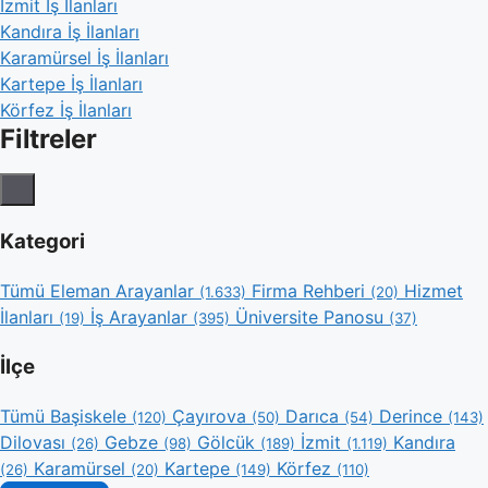
İzmit İş İlanları
Kandıra İş İlanları
Karamürsel İş İlanları
Kartepe İş İlanları
Körfez İş İlanları
Filtreler
Kategori
Tümü
Eleman Arayanlar
Firma Rehberi
Hizmet
(1.633)
(20)
İlanları
İş Arayanlar
Üniversite Panosu
(19)
(395)
(37)
İlçe
Tümü
Başiskele
Çayırova
Darıca
Derince
(120)
(50)
(54)
(143)
Dilovası
Gebze
Gölcük
İzmit
Kandıra
(26)
(98)
(189)
(1.119)
Karamürsel
Kartepe
Körfez
(26)
(20)
(149)
(110)