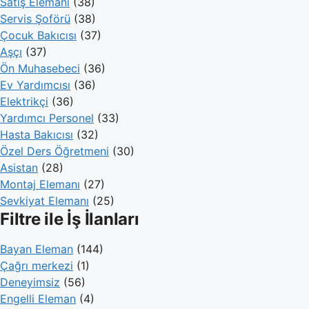
Satış Elemanı
(38)
Servis Şoförü
(38)
Çocuk Bakıcısı
(37)
Aşçı
(37)
Ön Muhasebeci
(36)
Ev Yardımcısı
(36)
Elektrikçi
(36)
Yardımcı Personel
(33)
Hasta Bakıcısı
(32)
Özel Ders Öğretmeni
(30)
Asistan
(28)
Montaj Elemanı
(27)
Sevkiyat Elemanı
(25)
Filtre ile İş İlanları
Bayan Eleman
(144)
Çağrı merkezi
(1)
Deneyimsiz
(56)
Engelli Eleman
(4)