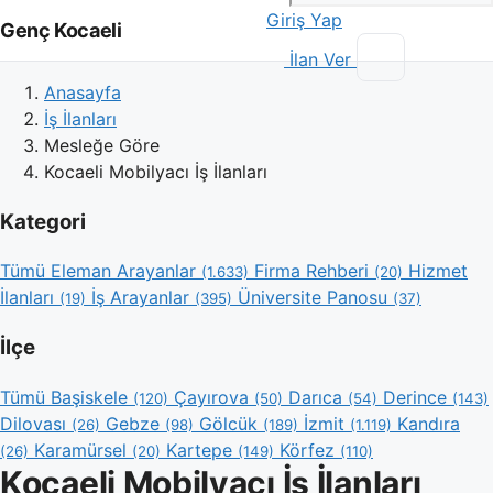
Giriş Yap
Genç Kocaeli
İlan Ver
Anasayfa
İş İlanları
Mesleğe Göre
Kocaeli Mobilyacı İş İlanları
Kategori
Tümü
Eleman Arayanlar
Firma Rehberi
Hizmet
(1.633)
(20)
İlanları
İş Arayanlar
Üniversite Panosu
(19)
(395)
(37)
İlçe
Tümü
Başiskele
Çayırova
Darıca
Derince
(120)
(50)
(54)
(143)
Dilovası
Gebze
Gölcük
İzmit
Kandıra
(26)
(98)
(189)
(1.119)
Karamürsel
Kartepe
Körfez
(26)
(20)
(149)
(110)
Kocaeli Mobilyacı İş İlanları