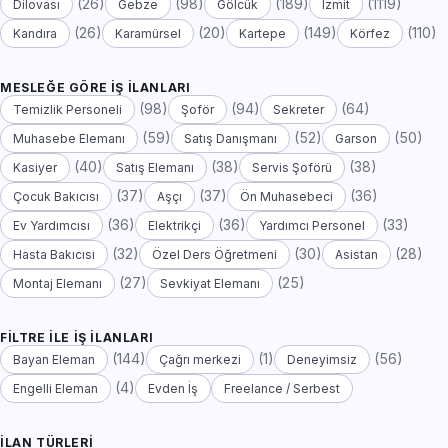
(26)
(98)
(189)
(1119)
Dilovası
Gebze
Gölcük
İzmit
(26)
(20)
(149)
(110)
Kandıra
Karamürsel
Kartepe
Körfez
MESLEĞE GÖRE İŞ İLANLARI
(98)
(94)
(64)
Temizlik Personeli
Şoför
Sekreter
(59)
(52)
(50)
Muhasebe Elemanı
Satış Danışmanı
Garson
(40)
(38)
(38)
Kasiyer
Satış Elemanı
Servis Şoförü
(37)
(37)
(36)
Çocuk Bakıcısı
Aşçı
Ön Muhasebeci
(36)
(36)
(33)
Ev Yardımcısı
Elektrikçi
Yardımcı Personel
(32)
(30)
(28)
Hasta Bakıcısı
Özel Ders Öğretmeni
Asistan
(27)
(25)
Montaj Elemanı
Sevkiyat Elemanı
FILTRE ILE İŞ İLANLARI
(144)
(1)
(56)
Bayan Eleman
Çağrı merkezi
Deneyimsiz
(4)
Engelli Eleman
Evden İş
Freelance / Serbest
İLAN TÜRLERI