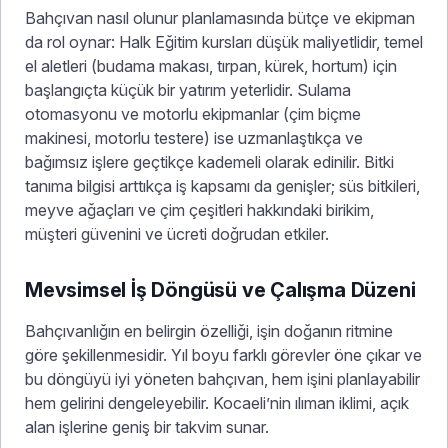
Bahçıvan nasıl olunur planlamasında bütçe ve ekipman
da rol oynar: Halk Eğitim kursları düşük maliyetlidir, temel
el aletleri (budama makası, tırpan, kürek, hortum) için
başlangıçta küçük bir yatırım yeterlidir. Sulama
otomasyonu ve motorlu ekipmanlar (çim biçme
makinesi, motorlu testere) ise uzmanlaştıkça ve
bağımsız işlere geçtikçe kademeli olarak edinilir. Bitki
tanıma bilgisi arttıkça iş kapsamı da genişler; süs bitkileri,
meyve ağaçları ve çim çeşitleri hakkındaki birikim,
müşteri güvenini ve ücreti doğrudan etkiler.
Mevsimsel İş Döngüsü ve Çalışma Düzeni
Bahçıvanlığın en belirgin özelliği, işin doğanın ritmine
göre şekillenmesidir. Yıl boyu farklı görevler öne çıkar ve
bu döngüyü iyi yöneten bahçıvan, hem işini planlayabilir
hem gelirini dengeleyebilir. Kocaeli’nin ılıman iklimi, açık
alan işlerine geniş bir takvim sunar.