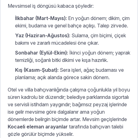
Mevsimsel iş döngüsü kabaca şöyledir:
İlkbahar (Mart-Mayıs):
En yoğun dönem; dikim, çim
ekimi, budama ve genel bahçe açılışı. Talep zirvede.
Yaz (Haziran-Ağustos):
Sulama, çim biçimi, çiçek
bakımı ve zararlı mücadelesi öne çıkar.
Sonbahar (Eylül-Ekim):
İkinci yoğun dönem; yaprak
temizliği, soğanlı bitki dikimi ve kışa hazırlık.
Kış (Kasım-Şubat):
Sera işleri, ağaç budaması ve
planlama; açık alanda görece sakin dönem.
Otel ve villa bahçıvanlığında çalışma çoğunlukla yıl boyu
süren kadrolu bir düzendir; belediye parklarında sigortalı
ve servisli istihdam yaygındır; bağımsız peyzaj işlerinde
ise gelir mevsime göre dalgalanır ama yoğun
dönemlerde belirgin biçimde artar. Mevsim geçişlerinde
Kocaeli eleman arayanlar
tarafında bahçıvan talebi
gözle görülür biçimde yükselir.