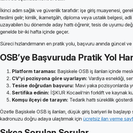
İkinci adım sağlık ve güvenlik tarafıdır: işe giriş muayenesi, ge
teslimi gelir; kimlik, ikametgâh, diploma veya ustalık belgesi, ad
uzayabilen bu dönemde aday hattı öğrenir, tesis de uyumu değerl
genelde bir-iki hafta içinde geçer.
Süreci hızlandırmanın en pratik yolu, başvuru anında güncel ve 
OSB’ye Başvuruda Pratik Yol Har
Platform taraması:
Başiskele OSB iş ilanları içinde mesle
CV’yi pozisyona göre uyarlayın:
Vardiya esnekliği, se
Tesise doğrudan başvuru:
Mavi yaka pozisyonlarda yüz
Sertifika edinin:
İŞKUR Kocaeli’nin forklift ve kaynak kurs
Komşu ilçeyi de tarayın:
Tedarik hattı süreklilik gösterdi
Özetle Başiskele OSB iş ilanları, düşük giriş bariyeri ile başlay
kadronuzu doğru adaya ulaştırmak için
ücretsiz ilan verme sayf
Sıkça Sorulan Sorular