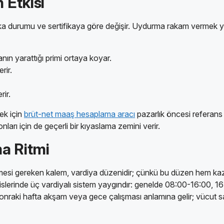
 Etkisi
ika durumu ve sertifikaya göre değişir. Uydurma rakam vermek ye
nın yarattığı primi ortaya koyar.
rir.
rir.
mek için
brüt-net maaş hesaplama aracı
pazarlık öncesi referans 
nları için de geçerli bir kıyaslama zemini verir.
a Ritmi
tmesi gereken kalem, vardiya düzenidir; çünkü bu düzen hem k
sislerinde üç vardiyalı sistem yaygındır: genelde 08:00-16:00, 1
 sonraki hafta akşam veya gece çalışması anlamına gelir; vücut 