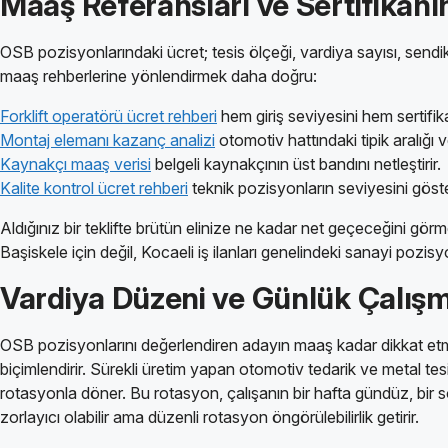
Maaş Referansları ve Sertifikanın
OSB pozisyonlarındaki ücret; tesis ölçeği, vardiya sayısı, send
maaş rehberlerine yönlendirmek daha doğru:
Forklift operatörü ücret rehberi
hem giriş seviyesini hem sertifika
Montaj elemanı kazanç analizi
otomotiv hattındaki tipik aralığı ve
Kaynakçı maaş verisi
belgeli kaynakçının üst bandını netleştirir.
Kalite kontrol ücret rehberi
teknik pozisyonların seviyesini göste
Aldığınız bir teklifte brütün elinize ne kadar net geçeceğini gör
Başiskele için değil, Kocaeli iş ilanları genelindeki sanayi pozisyo
Vardiya Düzeni ve Günlük Çalışm
OSB pozisyonlarını değerlendiren adayın maaş kadar dikkat e
biçimlendirir. Sürekli üretim yapan otomotiv tedarik ve metal te
rotasyonla döner. Bu rotasyon, çalışanın bir hafta gündüz, bir
zorlayıcı olabilir ama düzenli rotasyon öngörülebilirlik getirir.