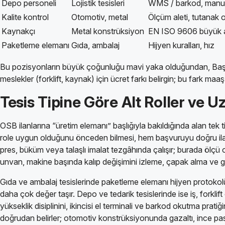
Depo personeli
Lojistik tesisleri
WMS / barkod, manue
Kalite kontrol
Otomotiv, metal
Ölçüm aleti, tutanak o
Kaynakçı
Metal konstrüksiyon
EN ISO 9606 büyük 
Paketleme elemanı
Gıda, ambalaj
Hijyen kuralları, hız
Bu pozisyonların büyük çoğunluğu mavi yaka olduğundan, Başiskel
meslekler (forklift, kaynak) için ücret farkı belirgin; bu fark maa
Tesis Tipine Göre Alt Roller ve U
OSB ilanlarına “üretim elemanı” başlığıyla bakıldığında alan tek ti
role uygun olduğunu önceden bilmesi, hem başvuruyu doğru ilan
pres, büküm veya talaşlı imalat tezgâhında çalışır; burada ölçü o
unvan, makine başında kalıp değişimini izleme, çapak alma ve g
Gıda ve ambalaj tesislerinde paketleme elemanı hijyen protokolü,
daha çok değer taşır. Depo ve tedarik tesislerinde ise iş, forklif
yükseklik disiplinini, ikincisi el terminali ve barkod okutma prat
doğrudan belirler; otomotiv konstrüksiyonunda gazaltı, ince pas