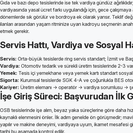
Gıda ve bazı depo tesislerinde ise tek vardiya gündüz ağırlıklıdı
vardiyasında yasal ücret farkı uygulandığı için, gece çalışmaya
dönemlerde sık görülür ve bordroya ek olarak yansır. Teklif değer
ilanları arasından yaşam ritminize uyan kadroyu seçmenin anahtar
etmek gerekir.
Servis Hattı, Vardiya ve Sosyal H
Servis:
Orta-büyük tesislerde ring servis standart; İzmit ve Ba
Vardiya:
Otomotiv tedarik ve sürekli üretim tesislerinde 2-3 va
Yemek:
Tesis içi yemekhane veya yemek kartı standart sosyal
Sigorta:
Kurumsal tesislerde SGK 4-A ve çoğunlukla BES otomati
Kariyer:
Üretim elemanı → operatör → vardiya sorumlusu → şef h
İşe Giriş Süreci: Başvurudan İlk 
OSB tesislerinde işe alım, beyaz yaka süreçlerine göre daha hızl
kaynaklı elenmesini önler. İlk adım genelde ön görüşmedir; m
yapılır ve makine deneyimi, vardiyaya uyum, ikamet mesafesi gibi 
tarihi bu aşamada kontrol edilir.