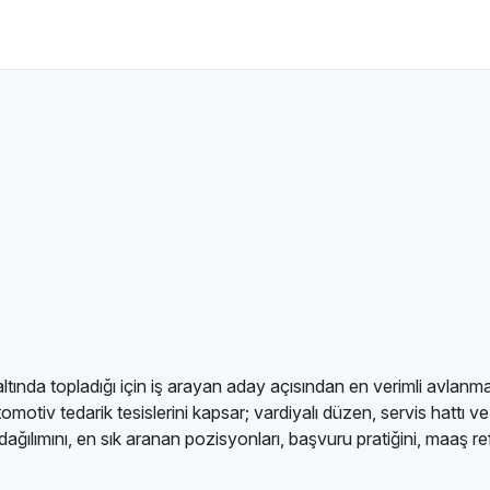
 altında topladığı için iş arayan aday açısından en verimli avlanma
otiv tedarik tesislerini kapsar; vardiyalı düzen, servis hattı ve
r dağılımını, en sık aranan pozisyonları, başvuru pratiğini, maaş r