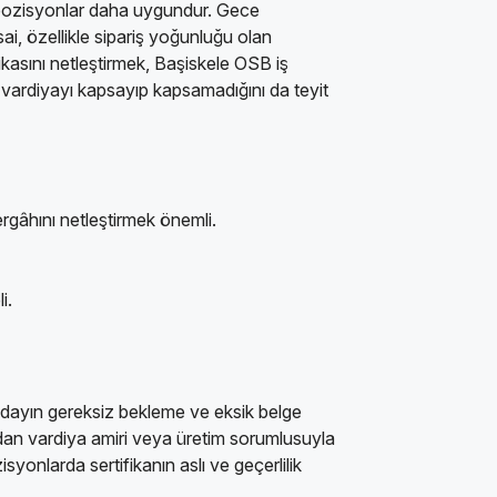
ip pozisyonlar daha uygundur. Gece
i, özellikle sipariş yoğunluğu olan
tikasını netleştirmek, Başiskele OSB iş
r vardiyayı kapsayıp kapsamadığını da teyit
rgâhını netleştirmek önemli.
i.
, adayın gereksiz bekleme ve eksik belge
an vardiya amiri veya üretim sorumlusuyla
yonlarda sertifikanın aslı ve geçerlilik