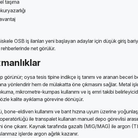
l taşıma
kuryazarlığı
avantaj
e OSB iş ilanları yeni başlayan adaylar için düşük giriş bariyer
ş rehberlerinde net görülür.
zmanlıklar
p görünür; oysa tesis tipine indikçe iş tanımı ve aranan beceri bel
a yönlendirir hem de mülakatta öne çıkmasını sağlar. Metal işl
kuma, mikrometre-kumpas kullanımı ve iş emri takibi belirleyicidir
özle kalite ayıklama görevine dönüşür.
 bone-eldiven kullanımı ve bant hızına uyum üzerine yoğunlaşır; 
t operatörlüğü ile transpalet kullanan manuel depo görevlisi arası
iğini öne çıkarır. Kaynak tarafında gazaltı (MIG/MAG) ile argon (TI
lanmaz işlerde argon ağırlık kazanır.