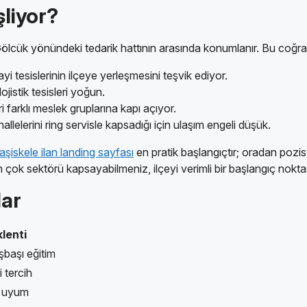
şliyor?
a Gölcük yönündeki tedarik hattının arasında konumlanır. Bu coğr
 tesislerinin ilçeye yerleşmesini teşvik ediyor.
jistik tesisleri yoğun.
i farklı meslek gruplarına kapı açıyor.
lelerini ring servisle kapsadığı için ulaşım engeli düşük.
aşiskele ilan landing sayfası
en pratik başlangıçtır; oradan pozi
en çok sektörü kapsayabilmeniz, ilçeyi verimli bir başlangıç noktası
lar
klenti
işbaşı eğitim
 tercih
a uyum