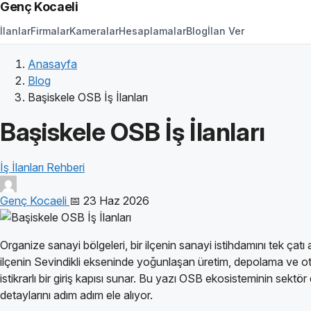
Genç Kocaeli
İlanlar
Firmalar
Kameralar
Hesaplamalar
Blog
İlan Ver
Anasayfa
Blog
Başiskele OSB İş İlanları
Başiskele OSB İş İlanları
İş İlanları Rehberi
Genç Kocaeli
📅 23 Haz 2026
Organize sanayi bölgeleri, bir ilçenin sanayi istihdamını tek çatı
ilçenin Sevindikli ekseninde yoğunlaşan üretim, depolama ve otom
istikrarlı bir giriş kapısı sunar. Bu yazı OSB ekosisteminin sektö
detaylarını adım adım ele alıyor.