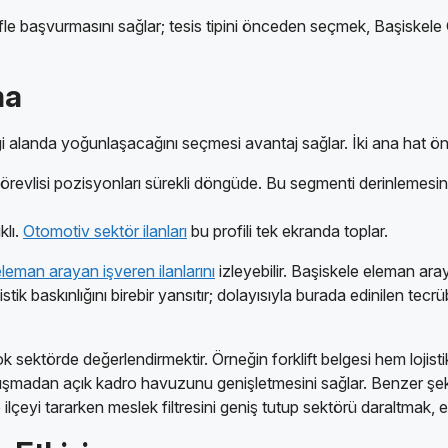
fle başvurmasını sağlar; tesis tipini önceden seçmek, Başiskele O
ma
ngi alanda yoğunlaşacağını seçmesi avantaj sağlar. İki ana hat ön
görevlisi pozisyonları sürekli döngüde. Bu segmenti derinlemesi
klı.
Otomotiv sektör ilanları
bu profili tek ekranda toplar.
leman arayan işveren ilanlarını
izleyebilir. Başiskele eleman ara
stik baskınlığını birebir yansıtır; dolayısıyla burada edinilen tecr
çok sektörde değerlendirmektir. Örneğin forklift belgesi hem loj
e sıkışmadan açık kadro havuzunu genişletmesini sağlar. Benzer 
ilçeyi tararken meslek filtresini geniş tutup sektörü daraltmak, en