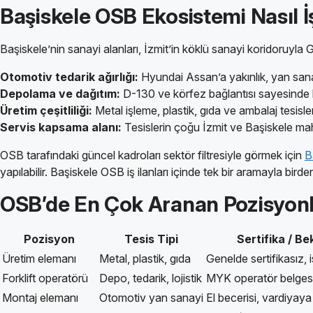
Başiskele OSB Ekosistemi Nasıl İ
Başiskele’nin sanayi alanları, İzmit’in köklü sanayi koridoruyl
Otomotiv tedarik ağırlığı:
Hyundai Assan’a yakınlık, yan sanayi
Depolama ve dağıtım:
D-130 ve körfez bağlantısı sayesinde lo
Üretim çeşitliliği:
Metal işleme, plastik, gıda ve ambalaj tesisler
Servis kapsama alanı:
Tesislerin çoğu İzmit ve Başiskele mahal
OSB tarafındaki güncel kadroları sektör filtresiyle görmek için
B
yapılabilir. Başiskele OSB iş ilanları içinde tek bir aramayla bird
OSB’de En Çok Aranan Pozisyon
Pozisyon
Tesis Tipi
Sertifika / Be
Üretim elemanı
Metal, plastik, gıda
Genelde sertifikasız, 
Forklift operatörü
Depo, tedarik, lojistik
MYK operatör belgesi
Montaj elemanı
Otomotiv yan sanayi
El becerisi, vardiyay