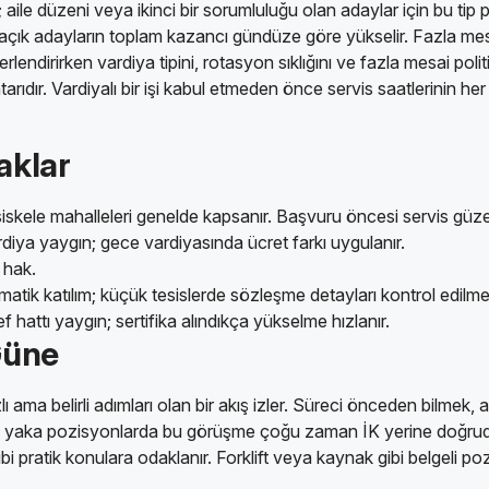
r; aile düzeni veya ikinci bir sorumluluğu olan adaylar için bu t
 açık adayların toplam kazancı gündüze göre yükselir. Fazla mesa
lendirirken vardiya tipini, rotasyon sıklığını ve fazla mesai poli
ıdır. Vardiyalı bir işi kabul etmeden önce servis saatlerinin he
aklar
şiskele mahalleleri genelde kapsanır. Başvuru öncesi servis güze
rdiya yaygın; gece vardiyasında ücret farkı uygulanır.
 hak.
k katılım; küçük tesislerde sözleşme detayları kontrol edilmel
attı yaygın; sertifika alındıkça yükselme hızlanır.
Güne
ı ama belirli adımları olan bir akış izler. Süreci önceden bilmek
avi yaka pozisyonlarda bu görüşme çoğu zaman İK yerine doğrud
pratik konulara odaklanır. Forklift veya kaynak gibi belgeli pozis