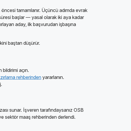
k gün öncesi tamamlanır. Üçüncü adımda evrak
 süresi başlar — yasal olarak iki aya kadar
ırlayan aday, ilk başvurudan işbaşına
kini baştan düşürür.
bildirimi açın.
zırlama rehberinden
yararlanın.
.
havzası sunar. İşveren tarafındaysanız OSB
an ve sektör maaş rehberinden derlendi.