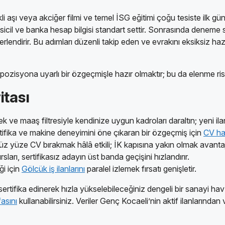
rekli aşı veya akciğer filmi ve temel İSG eğitimi çoğu tesiste il
li sicil ve banka hesap bilgisi standart settir. Sonrasında deneme
endirir. Bu adımları düzenli takip eden ve evrakını eksiksiz haz
pozisyona uyarlı bir özgeçmişle hazır olmaktır; bu da elenme ris
itası
k ve maaş filtresiyle kendinize uygun kadroları daraltın; yeni ilan 
rtifika ve makine deneyimini öne çıkaran bir özgeçmiş için
CV ha
 yüze CV bırakmak hâlâ etkili; İK kapısına yakın olmak avantaj
ları, sertifikasız adayın üst banda geçişini hızlandırır.
ği için
Gölcük iş ilanlarını
paralel izlemek fırsatı genişletir.
ıp sertifika edinerek hızla yükselebileceğiniz dengeli bir sanayi 
asını
kullanabilirsiniz. Veriler Genç Kocaeli’nin aktif ilanlarınd