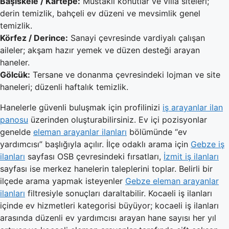
Başiskele / Kartepe:
Müstakil konutlar ve villa siteleri;
derin temizlik, bahçeli ev düzeni ve mevsimlik genel
temizlik.
Körfez / Derince:
Sanayi çevresinde vardiyalı çalışan
aileler; akşam hazır yemek ve düzen desteği arayan
haneler.
Gölcük:
Tersane ve donanma çevresindeki lojman ve site
haneleri; düzenli haftalık temizlik.
Hanelerle güvenli buluşmak için profilinizi
iş arayanlar ilan
panosu
üzerinden oluşturabilirsiniz. Ev içi pozisyonlar
genelde
eleman arayanlar ilanları
bölümünde “ev
yardımcısı” başlığıyla açılır. İlçe odaklı arama için
Gebze iş
ilanları
sayfası OSB çevresindeki fırsatları,
İzmit iş ilanları
sayfası ise merkez hanelerin taleplerini toplar. Belirli bir
ilçede arama yapmak isteyenler
Gebze eleman arayanlar
ilanları
filtresiyle sonuçları daraltabilir. Kocaeli iş ilanları
içinde ev hizmetleri kategorisi büyüyor; kocaeli iş ilanları
arasında düzenli ev yardımcısı arayan hane sayısı her yıl