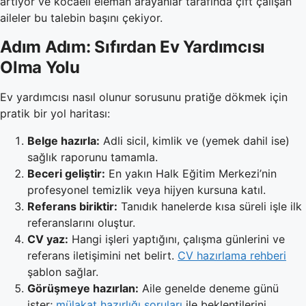
artıyor ve kocaeli eleman arayanlar tarafında çift çalışan
aileler bu talebin başını çekiyor.
Adım Adım: Sıfırdan Ev Yardımcısı
Olma Yolu
Ev yardımcısı nasıl olunur sorusunu pratiğe dökmek için
pratik bir yol haritası:
Belge hazırla:
Adli sicil, kimlik ve (yemek dahil ise)
sağlık raporunu tamamla.
Beceri geliştir:
En yakın Halk Eğitim Merkezi’nin
profesyonel temizlik veya hijyen kursuna katıl.
Referans biriktir:
Tanıdık hanelerde kısa süreli işle ilk
referanslarını oluştur.
CV yaz:
Hangi işleri yaptığını, çalışma günlerini ve
referans iletişimini net belirt.
CV hazırlama rehberi
şablon sağlar.
Görüşmeye hazırlan:
Aile genelde deneme günü
ister;
mülakat hazırlığı soruları
ile beklentilerini