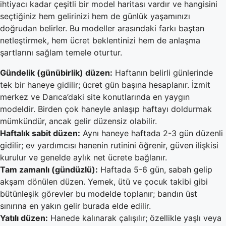
ihtiyacı kadar çeşitli bir model haritası vardır ve hangisini
seçtiğiniz hem gelirinizi hem de günlük yaşamınızı
doğrudan belirler. Bu modeller arasındaki farkı baştan
netleştirmek, hem ücret beklentinizi hem de anlaşma
şartlarını sağlam temele oturtur.
Gündelik (günübirlik) düzen:
Haftanın belirli günlerinde
tek bir haneye gidilir; ücret gün başına hesaplanır. İzmit
merkez ve Darıca’daki site konutlarında en yaygın
modeldir. Birden çok haneyle anlaşıp haftayı doldurmak
mümkündür, ancak gelir düzensiz olabilir.
Haftalık sabit düzen:
Aynı haneye haftada 2-3 gün düzenli
gidilir; ev yardımcısı hanenin rutinini öğrenir, güven ilişkisi
kurulur ve genelde aylık net ücrete bağlanır.
Tam zamanlı (gündüzlü):
Haftada 5-6 gün, sabah gelip
akşam dönülen düzen. Yemek, ütü ve çocuk takibi gibi
bütünleşik görevler bu modelde toplanır; bandın üst
sınırına en yakın gelir burada elde edilir.
Yatılı düzen:
Hanede kalınarak çalışılır; özellikle yaşlı veya