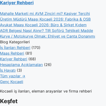
Kariyer Rehberi
Mahalle Marketi mi AVM Zinciri mi? Kasiyer Tercihi
Üretim Müdürü Maaşı Kocaeli 2026: Fabrika & OSB
Avukat Maaşı Kocaeli 2026: Büro & Şirket Kıdem
ADR Belgesi Nasıl Alınır? TIR Şoförü Tehlikeli Madde
Kurye / Motokurye Olmak: Ehliyet ve Çanta Donanımı
Blog Kategorileri
İş İlanları Rehberi
(170)
Maaş Rehberi
(81)
Kariyer Rehberi
(68)
Hesaplama Açıklamaları
(26)
İş Hayatı
(3)
Tüm yazılar →
Genç Kocaeli
Kocaeli iş ilanları, eleman arayanlar ve firma rehberi
Keşfet