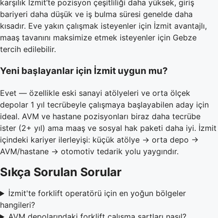
karşılık İzmit’te pozisyon çeşitliliği daha yüksek, giriş
bariyeri daha düşük ve iş bulma süresi genelde daha
kısadır. Eve yakın çalışmak isteyenler için İzmit avantajlı,
maaş tavanını maksimize etmek isteyenler için Gebze
tercih edilebilir.
Yeni başlayanlar için İzmit uygun mu?
Evet — özellikle eski sanayi atölyeleri ve orta ölçek
depolar 1 yıl tecrübeyle çalışmaya başlayabilen aday için
ideal. AVM ve hastane pozisyonları biraz daha tecrübe
ister (2+ yıl) ama maaş ve sosyal hak paketi daha iyi. İzmit
içindeki kariyer ilerleyişi: küçük atölye → orta depo →
AVM/hastane → otomotiv tedarik yolu yaygındır.
Sıkça Sorulan Sorular
İzmit'te forklift operatörü için en yoğun bölgeler
hangileri?
AVM depolarındaki forklift çalışma şartları nasıl?