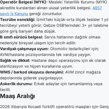
Operatör Belgesi (MYK):
Mesleki Yeterlilik Kurumu (MYK)
akredite kurslardan alınan ulusal yeterlilik belgesi.
4857
sayılı İş Kanunu
gereği zorunludur.
Tecrübe esnekliği:
İzmit’teki küçük-orta ölçek tesisler 1 yıl
tecrübeyi yeterli görür; Gebze OSB’lerindeki 3+ yıl talebine
göre giriş bariyeri daha düşük.
B sınıfı sürücü belgesi:
Servis hatlarının dağıtık olması
nedeniyle bireysel ulaşım için tercih edilir.
Vardiyalı çalışmaya uyum:
Otomotiv tedarikçileri için;
AVM/hastane pozisyonlarında tek vardiya yaygın.
Sağlık ve dikkat:
Hastane depo operasyonu için ek olarak
sterilizasyon ve hijyen kurallarına uyum.
WMS / barkod okuyucu deneyimi:
AVM zincir mağaza
depolarında giderek yaygınlaşıyor.
Askerlik durumu:
Erkek adaylar için tamamlanmış veya
tecilli.
Maaş Aralığı
2026 itibarıyla Kocaeli forklift operatörü maaşları için Genç