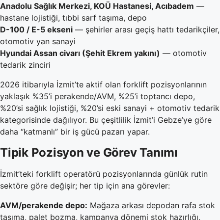
Anadolu Sağlık Merkezi, KOÜ Hastanesi, Acıbadem
—
hastane lojistiği, tıbbi sarf taşıma, depo
D-100 / E-5 ekseni
— şehirler arası geçiş hattı tedarikçiler,
otomotiv yan sanayi
Hyundai Assan civarı (Şehit Ekrem yakını)
— otomotiv
tedarik zinciri
2026 itibarıyla İzmit’te aktif olan forklift pozisyonlarının
yaklaşık %35’i perakende/AVM, %25’i toptancı depo,
%20’si sağlık lojistiği, %20’si eski sanayi + otomotiv tedarik
kategorisinde dağılıyor. Bu çeşitlilik İzmit’i Gebze’ye göre
daha “katmanlı” bir iş gücü pazarı yapar.
Tipik Pozisyon ve Görev Tanımı
İzmit’teki forklift operatörü pozisyonlarında günlük rutin
sektöre göre değişir; her tip için ana görevler:
AVM/perakende depo:
Mağaza arkası depodan rafa stok
taşıma, palet bozma, kampanya dönemi stok hazırlığı,