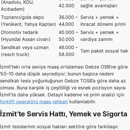
(Anadolu, KOÜ,
42.000
sağlık avantajları
Acıbadem)
Toptancı/gıda depo
36.000 –
Servis + yemek +
(Yenikent, Yahya Kaptan)
44.000
ihracat dönemi primi
Otomotiv tedarik
40.000 –
Servis + yemek +
(Hyundai Assan civarı)
50.000
vardiya zammı
Sendikalı veya uzman
46.000 –
Tam paket sosyal hak
(reach truck)
58.000
İzmit’teki orta seviye maaş ortalaması Gebze OSB’ne göre
%5-10 daha düşük seyrediyor; bunun başlıca nedeni
sendikalı tesis yoğunluğunun Gebze TOSB’a göre daha az
olması. Buna karşılık iş çeşitliliği ve esnek pozisyon sayısı
İzmit’te daha yüksek. Detaylı kademe ve prim analizi için
forklift operatörü maaş rehberi
kullanılabilir.
İzmit’te Servis Hattı, Yemek ve Sigorta
İzmit tesislerinin sosyal hakları sektöre göre farklılaşır.