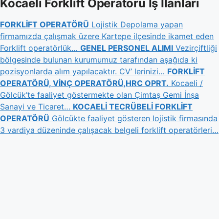
Kocaeli Forklift Operatörü İş İlanları
FORKLİFT OPERATÖRÜ
Lojistik Depolama yapan
firmamızda çalışmak üzere Kartepe ilçesinde ikamet eden
Forklift operatörlük…
GENEL PERSONEL ALIMI
Vezirçiftliği
bölgesinde bulunan kurumumuz tarafından aşağıda ki
pozisyonlarda alım yapılacaktır. CV’ lerinizi…
FORKLİFT
OPERATÖRÜ, VİNÇ OPERATÖRÜ,HRC OPRT.
Kocaeli /
Gölcük’te faaliyet göstermekte olan Çimtaş Gemi İnşa
Sanayi ve Ticaret…
KOCAELİ TECRÜBELİ FORKLİFT
OPERATÖRÜ
Gölcükte faaliyet gösteren lojistik firmasında
3 vardiya düzeninde çalışacak belgeli forklift operatörleri…