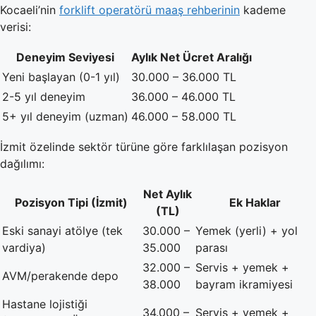
Kocaeli’nin
forklift operatörü maaş rehberinin
kademe
verisi:
Deneyim Seviyesi
Aylık Net Ücret Aralığı
Yeni başlayan (0-1 yıl)
30.000 – 36.000 TL
2-5 yıl deneyim
36.000 – 46.000 TL
5+ yıl deneyim (uzman)
46.000 – 58.000 TL
İzmit özelinde sektör türüne göre farklılaşan pozisyon
dağılımı:
Net Aylık
Pozisyon Tipi (İzmit)
Ek Haklar
(TL)
Eski sanayi atölye (tek
30.000 –
Yemek (yerli) + yol
vardiya)
35.000
parası
32.000 –
Servis + yemek +
AVM/perakende depo
38.000
bayram ikramiyesi
Hastane lojistiği
34.000 –
Servis + yemek +