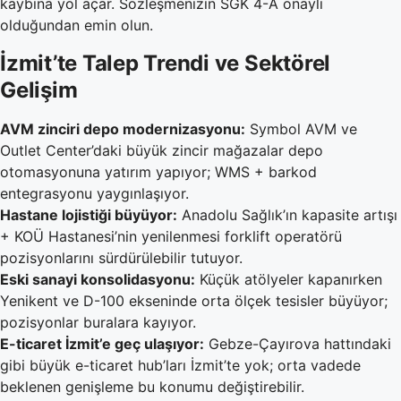
kaybına yol açar. Sözleşmenizin SGK 4-A onaylı
olduğundan emin olun.
İzmit’te Talep Trendi ve Sektörel
Gelişim
AVM zinciri depo modernizasyonu:
Symbol AVM ve
Outlet Center’daki büyük zincir mağazalar depo
otomasyonuna yatırım yapıyor; WMS + barkod
entegrasyonu yaygınlaşıyor.
Hastane lojistiği büyüyor:
Anadolu Sağlık’ın kapasite artışı
+ KOÜ Hastanesi’nin yenilenmesi forklift operatörü
pozisyonlarını sürdürülebilir tutuyor.
Eski sanayi konsolidasyonu:
Küçük atölyeler kapanırken
Yenikent ve D-100 ekseninde orta ölçek tesisler büyüyor;
pozisyonlar buralara kayıyor.
E-ticaret İzmit’e geç ulaşıyor:
Gebze-Çayırova hattındaki
gibi büyük e-ticaret hub’ları İzmit’te yok; orta vadede
beklenen genişleme bu konumu değiştirebilir.