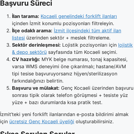
Başvuru Süreci
İlan tarama:
Kocaeli genelindeki forklift ilanları
içinden İzmit konumlu pozisyonları filtreleyin.
İlçe odaklı arama:
İzmit ilçesindeki tüm aktif ilan
listesi
üzerinden sektör + meslek filtreleme.
Sektör derinleşmesi:
Lojistik pozisyonları için
lojistik
& depo sektörü
sayfasında tüm Kocaeli seçimi.
CV hazırlığı:
MYK belge numarası, tonaj kapasitesi,
varsa WMS deneyimi öne çıkarılmalı; hastane/AVM
tipi tesise başvuruyorsanız hijyen/sterilizasyon
farkındalığınızı belirtin.
Başvuru ve mülakat:
Genç Kocaeli üzerinden başvuru
sonrası tipik olarak telefon görüşmesi + tesiste yüz
yüze + bazı durumlarda kısa pratik test.
İzmit’teki yeni forklift ilanlarından e-posta bildirimi almak
için
ücretsiz Genç Kocaeli üyeliği
oluşturabilirsiniz.