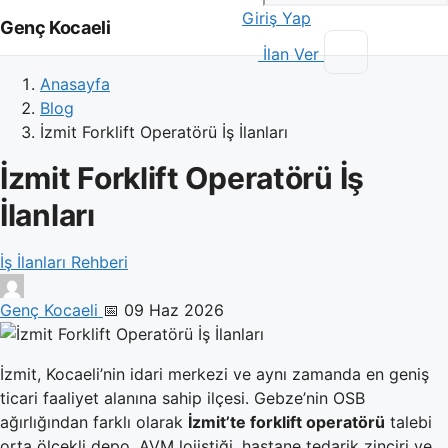
Giriş Yap
Genç Kocaeli
İlan Ver
Anasayfa
Blog
İzmit Forklift Operatörü İş İlanları
İzmit Forklift Operatörü İş
İlanları
İş İlanları Rehberi
Genç Kocaeli
📅 09 Haz 2026
İzmit, Kocaeli’nin idari merkezi ve aynı zamanda en geniş
ticari faaliyet alanına sahip ilçesi. Gebze’nin OSB
ağırlığından farklı olarak
İzmit’te forklift operatörü
talebi
orta ölçekli depo, AVM lojistiği, hastane tedarik zinciri ve