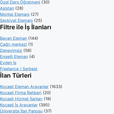
Özel Ders Öğretmeni
(30)
Asistan
(28)
Montaj Elemanı
(27)
Sevkiyat Elemanı
(25)
Filtre ile İş İlanları
Bayan Eleman
(144)
Çağrı merkezi
(1)
Deneyimsiz
(56)
Engelli Eleman
(4)
Evden İş
Freelance / Serbest
İlan Türleri
Kocaeli Eleman Arayanlar
(1633)
Kocaeli Firma Rehberi
(20)
Kocaeli Hizmet İlanları
(19)
Kocaeli İş Arayanlar
(395)
Üniversite İlan Panosu
(37)