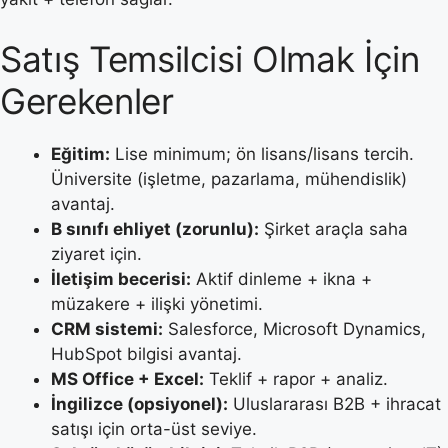
Satış Temsilcisi Olmak İçin
Gerekenler
Eğitim:
Lise minimum; ön lisans/lisans tercih.
Üniversite (işletme, pazarlama, mühendislik)
avantaj.
B sınıfı ehliyet (zorunlu):
Şirket araçla saha
ziyaret için.
İletişim becerisi:
Aktif dinleme + ikna +
müzakere + ilişki yönetimi.
CRM sistemi:
Salesforce, Microsoft Dynamics,
HubSpot bilgisi avantaj.
MS Office + Excel:
Teklif + rapor + analiz.
İngilizce (opsiyonel):
Uluslararası B2B + ihracat
satışı için orta-üst seviye.