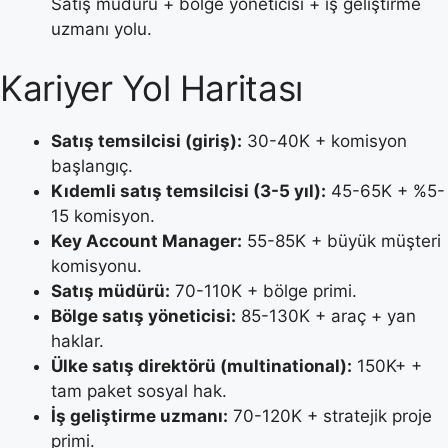
Satış müdürü + bölge yöneticisi + iş geliştirme
uzmanı yolu.
Kariyer Yol Haritası
Satış temsilcisi (giriş):
30-40K + komisyon
başlangıç.
Kıdemli satış temsilcisi (3-5 yıl):
45-65K + %5-
15 komisyon.
Key Account Manager:
55-85K + büyük müşteri
komisyonu.
Satış müdürü:
70-110K + bölge primi.
Bölge satış yöneticisi:
85-130K + araç + yan
haklar.
Ülke satış direktörü (multinational):
150K+ +
tam paket sosyal hak.
İş geliştirme uzmanı:
70-120K + stratejik proje
primi.