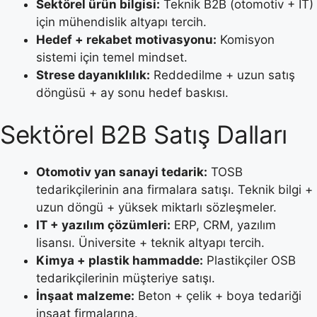
Sektörel ürün bilgisi:
Teknik B2B (otomotiv + IT)
için mühendislik altyapı tercih.
Hedef + rekabet motivasyonu:
Komisyon
sistemi için temel mindset.
Strese dayanıklılık:
Reddedilme + uzun satış
döngüsü + ay sonu hedef baskısı.
Sektörel B2B Satış Dalları
Otomotiv yan sanayi tedarik:
TOSB
tedarikçilerinin ana firmalara satışı. Teknik bilgi +
uzun döngü + yüksek miktarlı sözleşmeler.
IT + yazılım çözümleri:
ERP, CRM, yazılım
lisansı. Üniversite + teknik altyapı tercih.
Kimya + plastik hammadde:
Plastikçiler OSB
tedarikçilerinin müşteriye satışı.
İnşaat malzeme:
Beton + çelik + boya tedariği
inşaat firmalarına.