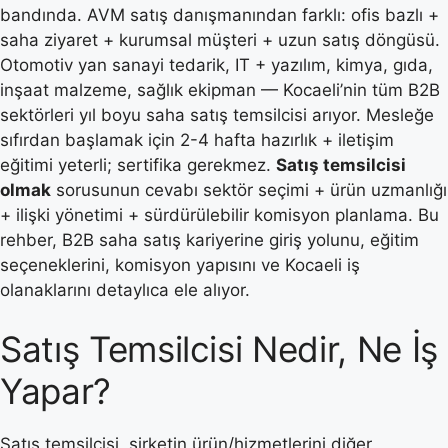
bandında. AVM satış danışmanından farklı: ofis bazlı +
saha ziyaret + kurumsal müşteri + uzun satış döngüsü.
Otomotiv yan sanayi tedarik, IT + yazılım, kimya, gıda,
inşaat malzeme, sağlık ekipman — Kocaeli’nin tüm B2B
sektörleri yıl boyu saha satış temsilcisi arıyor. Mesleğe
sıfırdan başlamak için 2-4 hafta hazırlık + iletişim
eğitimi yeterli; sertifika gerekmez.
Satış temsilcisi
olmak
sorusunun cevabı sektör seçimi + ürün uzmanlığı
+ ilişki yönetimi + sürdürülebilir komisyon planlama. Bu
rehber, B2B saha satış kariyerine giriş yolunu, eğitim
seçeneklerini, komisyon yapısını ve Kocaeli iş
olanaklarını detaylıca ele alıyor.
Satış Temsilcisi Nedir, Ne İş
Yapar?
Satış temsilcisi, şirketin ürün/hizmetlerini diğer