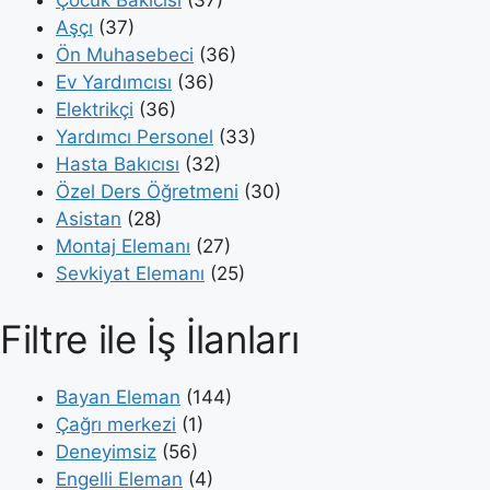
Çocuk Bakıcısı
(37)
Aşçı
(37)
Ön Muhasebeci
(36)
Ev Yardımcısı
(36)
Elektrikçi
(36)
Yardımcı Personel
(33)
Hasta Bakıcısı
(32)
Özel Ders Öğretmeni
(30)
Asistan
(28)
Montaj Elemanı
(27)
Sevkiyat Elemanı
(25)
Filtre ile İş İlanları
Bayan Eleman
(144)
Çağrı merkezi
(1)
Deneyimsiz
(56)
Engelli Eleman
(4)