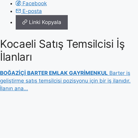
Facebook
E-posta
Linki Kopyala
Kocaeli Satış Temsilcisi İş
İlanları
BOĞAZİÇİ BARTER EMLAK GAYRİMENKUL
Barter iş
geliştirme satış temsilcisi pozisyonu için bir iş ilanıdır.
İlanın ana…