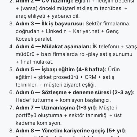
Adım 2 — CV hazırlığı:
Eğitim + iletişim becerisi
+ (varsa) önceki müşteri etkileşim tecrübesi +
araç ehliyeti + yabancı dil.
Adım 3 — İlk iş başvurusu:
Sektör firmalarına
doğrudan + LinkedIn + Kariyer.net + Genç
Kocaeli paralel.
Adım 4 — Mülakat aşamaları:
İK telefonu + satış
müdürü + bazı firmalarda rol-play satış sunumu
+ final mülakat.
Adım 5 — İşbaşı eğitim (4-8 hafta):
Ürün
eğitimi + şirket prosedürü + CRM + satış
teknikleri + müşteri ziyaret eşliği.
Adım 6 — Sözleşme + deneme süresi (2-3 ay):
Hedef tutturma + komisyon başlangıcı.
Adım 7 — Uzmanlaşma (1-3 yıl):
Müşteri
portföyü oluşturma + sektör tanınırlığı + üst
kademe komisyon.
Adım 8 — Yönetim kariyerine geçiş (5+ yıl):