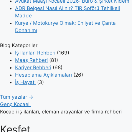
Avukat Maaşı Kocaeli 2026: Büro & Şirket Kıdem
ADR Belgesi Nasıl Alınır? TIR Şoförü Tehlikeli
Madde
Kurye / Motokurye Olmak: Ehliyet ve Çanta
Donanımı
Blog Kategorileri
İş İlanları Rehberi
(169)
Maaş Rehberi
(81)
Kariyer Rehberi
(68)
Hesaplama Açıklamaları
(26)
İş Hayatı
(3)
Tüm yazılar →
Genç Kocaeli
Kocaeli iş ilanları, eleman arayanlar ve firma rehberi
Keşfet