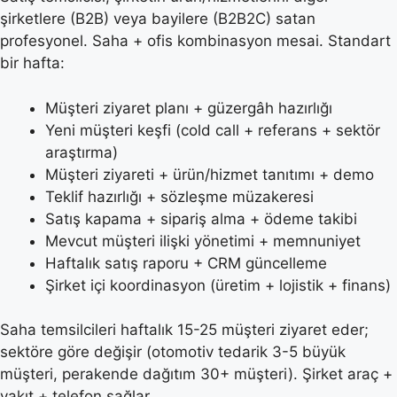
şirketlere (B2B) veya bayilere (B2B2C) satan
profesyonel. Saha + ofis kombinasyon mesai. Standart
bir hafta:
Müşteri ziyaret planı + güzergâh hazırlığı
Yeni müşteri keşfi (cold call + referans + sektör
araştırma)
Müşteri ziyareti + ürün/hizmet tanıtımı + demo
Teklif hazırlığı + sözleşme müzakeresi
Satış kapama + sipariş alma + ödeme takibi
Mevcut müşteri ilişki yönetimi + memnuniyet
Haftalık satış raporu + CRM güncelleme
Şirket içi koordinasyon (üretim + lojistik + finans)
Saha temsilcileri haftalık 15-25 müşteri ziyaret eder;
sektöre göre değişir (otomotiv tedarik 3-5 büyük
müşteri, perakende dağıtım 30+ müşteri). Şirket araç +
yakıt + telefon sağlar.