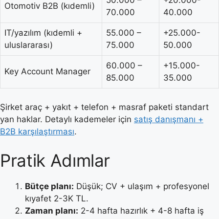
50.000 –
+20.000-
Otomotiv B2B (kıdemli)
70.000
40.000
IT/yazılım (kıdemli +
55.000 –
+25.000-
uluslararası)
75.000
50.000
60.000 –
+15.000-
Key Account Manager
85.000
35.000
Şirket araç + yakıt + telefon + masraf paketi standart
yan haklar. Detaylı kademeler için
satış danışmanı +
B2B karşılaştırması
.
Pratik Adımlar
Bütçe planı:
Düşük; CV + ulaşım + profesyonel
kıyafet 2-3K TL.
Zaman planı:
2-4 hafta hazırlık + 4-8 hafta iş