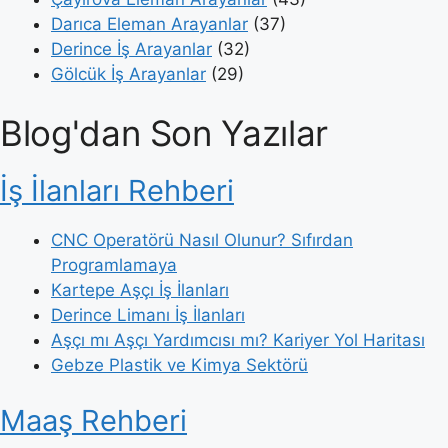
Darıca Eleman Arayanlar
(37)
Derince İş Arayanlar
(32)
Gölcük İş Arayanlar
(29)
Blog'dan Son Yazılar
İş İlanları Rehberi
CNC Operatörü Nasıl Olunur? Sıfırdan
Programlamaya
Kartepe Aşçı İş İlanları
Derince Limanı İş İlanları
Aşçı mı Aşçı Yardımcısı mı? Kariyer Yol Haritası
Gebze Plastik ve Kimya Sektörü
Maaş Rehberi