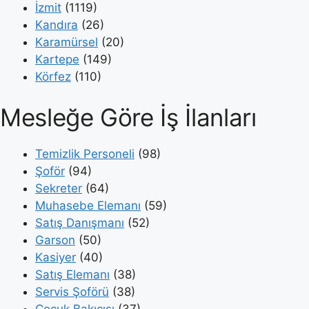
İzmit
(1119)
Kandıra
(26)
Karamürsel
(20)
Kartepe
(149)
Körfez
(110)
Mesleğe Göre İş İlanları
Temizlik Personeli
(98)
Şoför
(94)
Sekreter
(64)
Muhasebe Elemanı
(59)
Satış Danışmanı
(52)
Garson
(50)
Kasiyer
(40)
Satış Elemanı
(38)
Servis Şoförü
(38)