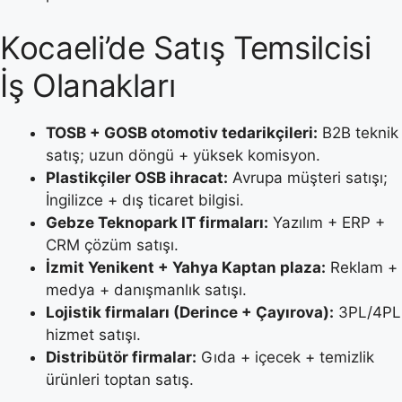
Kocaeli’de Satış Temsilcisi
İş Olanakları
TOSB + GOSB otomotiv tedarikçileri:
B2B teknik
satış; uzun döngü + yüksek komisyon.
Plastikçiler OSB ihracat:
Avrupa müşteri satışı;
İngilizce + dış ticaret bilgisi.
Gebze Teknopark IT firmaları:
Yazılım + ERP +
CRM çözüm satışı.
İzmit Yenikent + Yahya Kaptan plaza:
Reklam +
medya + danışmanlık satışı.
Lojistik firmaları (Derince + Çayırova):
3PL/4PL
hizmet satışı.
Distribütör firmalar:
Gıda + içecek + temizlik
ürünleri toptan satış.