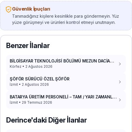
Güvenlik İpuçları
Tanımadığınız kişilere kesinlikle para göndermeyin. Yüz
yüze görüşmeyi ve ürünleri kontrol etmeyi unutmayın.
Benzer İlanlar
BİLGİSAYAR TEKNOLOJİSİ BÖLÜMÜ MEZUN DACİA
DOKKER 2017 PANELVAN ARACIM VAR
Körfez • 2 Ağustos 2026
ŞÖFÖR SÜRÜCÜ ÖZEL ŞÖFÖR
İzmit • 2 Ağustos 2026
BATARYA ÜRETİM PERSONELİ – TAM / YARI ZAMANLI
(YEMEK+YOL)
İzmit • 29 Temmuz 2026
Derince'daki Diğer İlanlar