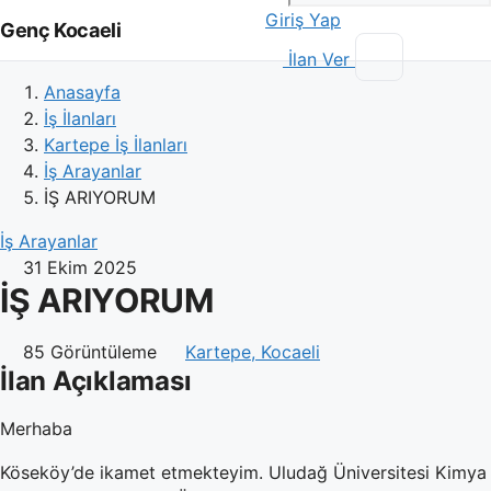
Giriş Yap
Genç Kocaeli
İlan Ver
Anasayfa
İş İlanları
Kartepe İş İlanları
İş Arayanlar
İŞ ARIYORUM
İş Arayanlar
31 Ekim 2025
İŞ ARIYORUM
85 Görüntüleme
Kartepe, Kocaeli
İlan Açıklaması
Merhaba
Köseköy’de ikamet etmekteyim. Uludağ Üniversitesi Kimya