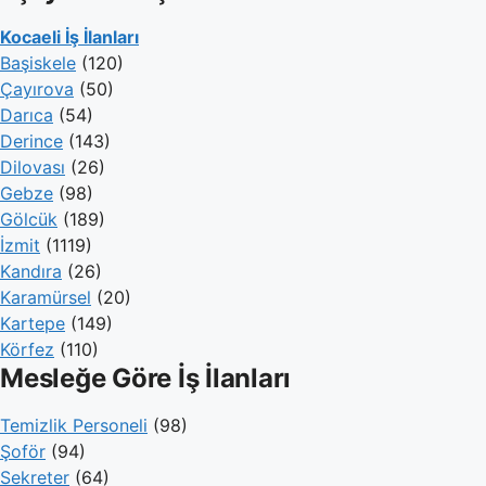
Kocaeli İş İlanları
Başiskele
(120)
Çayırova
(50)
Darıca
(54)
Derince
(143)
Dilovası
(26)
Gebze
(98)
Gölcük
(189)
İzmit
(1119)
Kandıra
(26)
Karamürsel
(20)
Kartepe
(149)
Körfez
(110)
Mesleğe Göre İş İlanları
Temizlik Personeli
(98)
Şoför
(94)
Sekreter
(64)