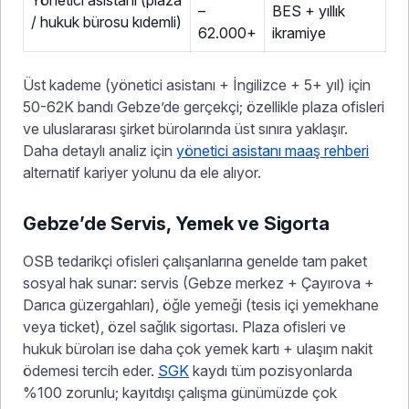
Yönetici asistanı (plaza
–
BES + yıllık
/ hukuk bürosu kıdemli)
62.000+
ikramiye
Üst kademe (yönetici asistanı + İngilizce + 5+ yıl) için
50-62K bandı Gebze’de gerçekçi; özellikle plaza ofisleri
ve uluslararası şirket bürolarında üst sınıra yaklaşır.
Daha detaylı analiz için
yönetici asistanı maaş rehberi
alternatif kariyer yolunu da ele alıyor.
Gebze’de Servis, Yemek ve Sigorta
OSB tedarikçi ofisleri çalışanlarına genelde tam paket
sosyal hak sunar: servis (Gebze merkez + Çayırova +
Darıca güzergahları), öğle yemeği (tesis içi yemekhane
veya ticket), özel sağlık sigortası. Plaza ofisleri ve
hukuk büroları ise daha çok yemek kartı + ulaşım nakit
ödemesi tercih eder.
SGK
kaydı tüm pozisyonlarda
%100 zorunlu; kayıtdışı çalışma günümüzde çok