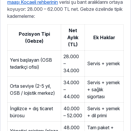
maaşı Kocaeli rehberinin
verisi şu bant aralıklarını ortaya
koyuyor: 28.000 – 62.000 TL net. Gebze özelinde tipik
kademeleme:
Net
Pozisyon Tipi
Aylık
Ek Haklar
(Gebze)
(TL)
28.000
Yeni başlayan (OSB
–
Servis + yemek
tedarikçi ofisi)
34.000
34.000
Servis + yemek
Orta seviye (2-5 yıl,
–
+ sağlık
OSB / lojistik merkez)
44.000
sigortası
İngilizce + dış ticaret
40.000
Servis + yemek
bürosu
– 52.000
+ dil primi
48.000
Tam paket +