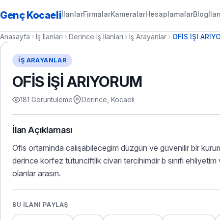
Genç Kocaeli
İlanlar
Firmalar
Kameralar
Hesaplamalar
Blog
İla
Anasayfa
İş İlanları
Derince İş İlanları
İş Arayanlar
OFİS İŞİ ARI
İŞ ARAYANLAR
OFİS İŞİ ARIYORUM
181 Görüntüleme
Derince, Kocaeli
İlan Açıklaması
Ofis ortaminda calışabilecegim düzgün ve güvenilir bir kur
derince korfez tütunciftlik civari tercihimdir b sınıfi ehliyeti
olanlar arasın.
BU İLANI PAYLAŞ