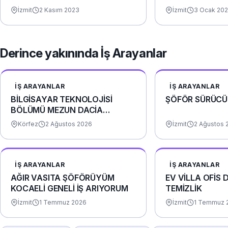
İzmit
2 Kasım 2023
İzmit
3 Ocak 20
Derince yakınında İş Arayanlar
İŞ ARAYANLAR
İŞ ARAYANLAR
BİLGİSAYAR TEKNOLOJİSİ
ŞÖFÖR SÜRÜCÜ
BÖLÜMÜ MEZUN DACİA
DOKKER 2017 PANELVAN
Körfez
2 Ağustos 2026
İzmit
2 Ağustos 
ARACIM VAR
İŞ ARAYANLAR
İŞ ARAYANLAR
AĞIR VASITA ŞÖFÖRÜYÜM
EV VİLLA OFİS 
KOCAELİ GENELİ İŞ ARIYORUM
TEMİZLİK
İzmit
1 Temmuz 2026
İzmit
1 Temmuz 