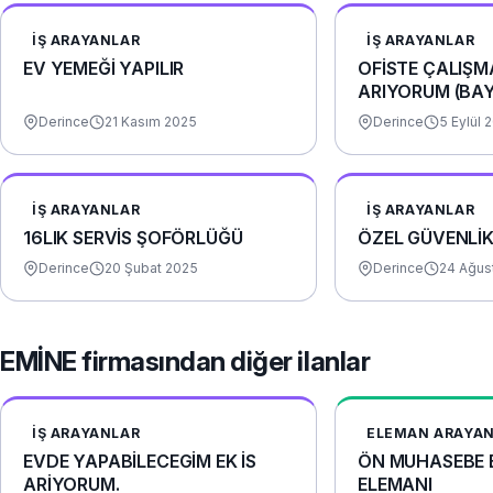
İŞ ARAYANLAR
İŞ ARAYANLAR
EV YEMEĞİ YAPILIR
OFİSTE ÇALIŞM
ARIYORUM (BA
Derince
21 Kasım 2025
Derince
5 Eylül 
İŞ ARAYANLAR
İŞ ARAYANLAR
16LIK SERVİS ŞOFÖRLÜĞÜ
ÖZEL GÜVENLİ
Derince
20 Şubat 2025
Derince
24 Ağus
EMİNE firmasından diğer ilanlar
İŞ ARAYANLAR
ELEMAN ARAYA
EVDE YAPABİLECEGİM EK İS
ÖN MUHASEBE B
ARİYORUM.
ELEMANI