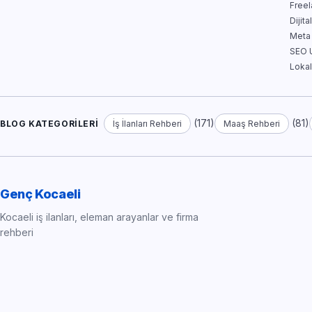
Free
Dijit
Meta
SEO U
Lokal
(171)
(81)
BLOG KATEGORILERI
İş İlanları Rehberi
Maaş Rehberi
Genç Kocaeli
Kocaeli iş ilanları, eleman arayanlar ve firma
rehberi