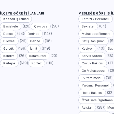
İLÇEYE GÖRE İŞ İLANLARI
MESLEĞE GÖRE İŞ İ
Kocaeli İş İlanları
Temizlik Personeli
(120)
(50)
(64)
Başiskele
Çayırova
Sekreter
(54)
(143)
Darıca
Derince
Muhasebe Elemanı
(26)
(98)
(5
Dilovası
Gebze
Satış Danışmanı
(189)
(1119)
(40)
Gölcük
İzmit
Kasiyer
Satı
(26)
(20)
(38)
Kandıra
Karamürsel
Servis Şoförü
(149)
(110)
(37
Kartepe
Körfez
Çocuk Bakıcısı
(3
Ön Muhasebeci
(36)
Ev Yardımcısı
Yardımcı Personel
(32)
Hasta Bakıcısı
Özel Ders Öğretmeni
(28)
Asistan
Mont