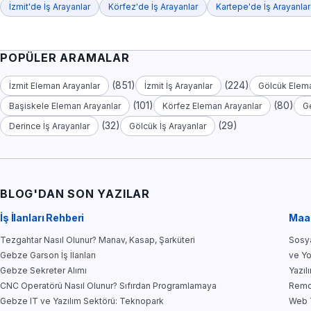
İzmit'de İş Arayanlar
Körfez'de İş Arayanlar
Kartepe'de İş Arayanlar
POPÜLER ARAMALAR
(851)
(224)
İzmit Eleman Arayanlar
İzmit İş Arayanlar
Gölcük Elema
(101)
(80)
Başiskele Eleman Arayanlar
Körfez Eleman Arayanlar
G
(32)
(29)
Derince İş Arayanlar
Gölcük İş Arayanlar
BLOG'DAN SON YAZILAR
İş İlanları Rehberi
Maa
Tezgahtar Nasıl Olunur? Manav, Kasap, Şarküteri
Sosya
Gebze Garson İş İlanları
ve Y
Gebze Sekreter Alımı
Yazıl
CNC Operatörü Nasıl Olunur? Sıfırdan Programlamaya
Remo
Gebze IT ve Yazılım Sektörü: Teknopark
Web T