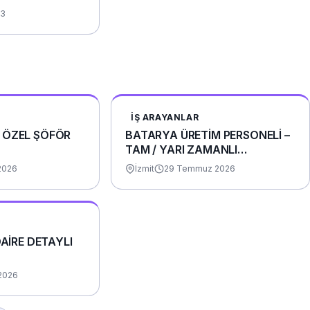
23
İŞ ARAYANLAR
 ÖZEL ŞÖFÖR
BATARYA ÜRETİM PERSONELİ –
TAM / YARI ZAMANLI
(YEMEK+YOL)
2026
İzmit
29 Temmuz 2026
DAİRE DETAYLI
2026