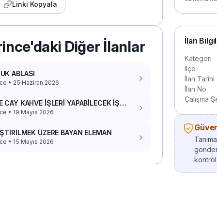
Linki Kopyala
İlan Bilgi
ince'daki Diğer İlanlar
Kategori
İlçe
UK ABLASI
İlan Tarihi
ce • 25 Haziran 2026
İlan No
Çalışma Şe
 CAY KAHVE İŞLERİ YAPABİLECEK İŞ
ADAŞI
ce • 19 Mayıs 2026
Güvenl
İŞTİRİLMEK ÜZERE BAYAN ELEMAN
Tanımad
ce • 15 Mayıs 2026
gönder
kontrol