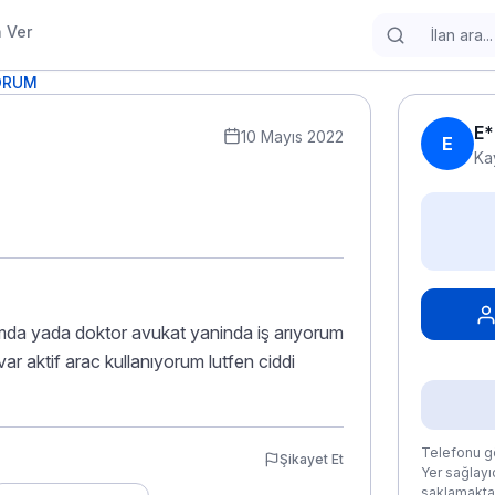
n Ver
YORUM
E*
10 Mayıs 2022
E
Ka
umda yada doktor avukat yaninda iş arıyorum
m var aktif arac kullanıyorum lutfen ciddi
Telefonu gö
Şikayet Et
Yer sağlayıc
saklamaktad