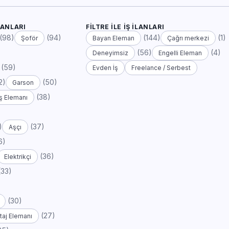
LANLARI
FILTRE ILE İŞ İLANLARI
(98)
(94)
(144)
(1)
Şoför
Bayan Eleman
Çağrı merkezi
(56)
(4)
Deneyimsiz
Engelli Eleman
(59)
Evden İş
Freelance / Serbest
2)
(50)
Garson
(38)
ş Elemanı
)
(37)
Aşçı
6)
(36)
Elektrikçi
(33)
(30)
(27)
aj Elemanı