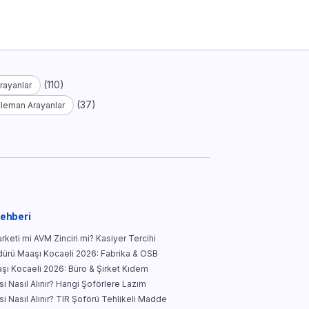
(110)
rayanlar
(37)
Eleman Arayanlar
Rehberi
keti mi AVM Zinciri mi? Kasiyer Tercihi
ürü Maaşı Kocaeli 2026: Fabrika & OSB
şı Kocaeli 2026: Büro & Şirket Kıdem
i Nasıl Alınır? Hangi Şoförlere Lazım
i Nasıl Alınır? TIR Şoförü Tehlikeli Madde