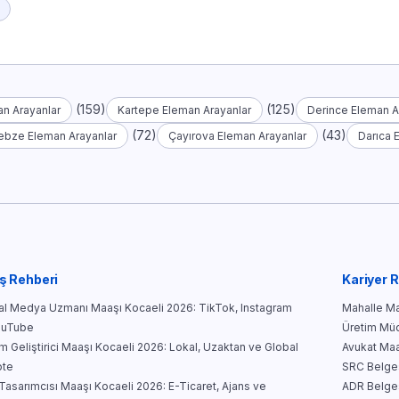
(159)
(125)
n Arayanlar
Kartepe Eleman Arayanlar
Derince Eleman A
(72)
(43)
ebze Eleman Arayanlar
Çayırova Eleman Arayanlar
Darıca 
ş Rehberi
Kariyer 
l Medya Uzmanı Maaşı Kocaeli 2026: TikTok, Instagram
Mahalle Mar
ouTube
Üretim Müd
ım Geliştirici Maaşı Kocaeli 2026: Lokal, Uzaktan ve Global
Avukat Maa
te
SRC Belges
asarımcısı Maaşı Kocaeli 2026: E-Ticaret, Ajans ve
ADR Belges