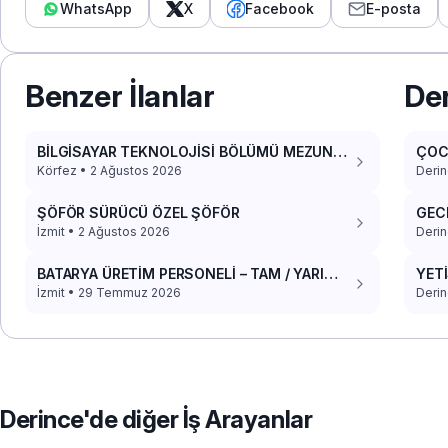
WhatsApp
X
Facebook
E-posta
Benzer İlanlar
Der
BİLGİSAYAR TEKNOLOJİSİ BÖLÜMÜ MEZUN
ÇOC
DACİA DOKKER 2017 PANELVAN ARACIM VAR
Körfez • 2 Ağustos 2026
Derin
ŞÖFÖR SÜRÜCÜ ÖZEL ŞÖFÖR
GECE
ARK
İzmit • 2 Ağustos 2026
Derin
BATARYA ÜRETİM PERSONELİ – TAM / YARI
YET
ZAMANLI (YEMEK+YOL)
İzmit • 29 Temmuz 2026
Derin
Derince'de diğer İş Arayanlar